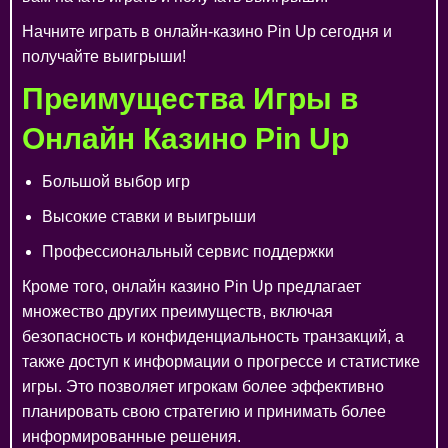
Начните играть в онлайн-казино Pin Up сегодня и
получайте выигрыши!
Преимущества Игры в
Онлайн Казино Pin Up
Большой выбор игр
Высокие ставки и выигрыши
Профессиональный сервис поддержки
Кроме того, онлайн казино Pin Up предлагает
множество других преимуществ, включая
безопасность и конфиденциальность транзакций, а
также доступ к информации о прогрессе и статистике
игры. Это позволяет игрокам более эффективно
планировать свою стратегию и принимать более
информированные решения.