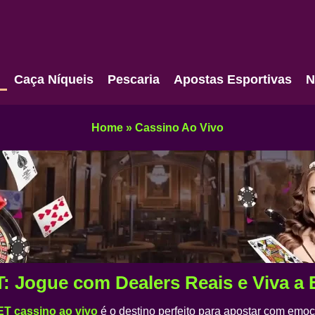
Caça Níqueis
Pescaria
Apostas Esportivas
N
Home
»
Cassino Ao Vivo
: Jogue com Dealers Reais e Viva 
T cassino ao vivo
é o destino perfeito para apostar com emoçã