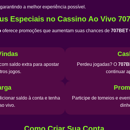
 garantindo a melhor experiência possível.
us Especiais no Cassino Ao Vivo 70
o
oferece promoções que aumentam suas chances de
707BET 
Vindas
Cas
com saldo extra para apostar
Perdeu jogadas? O
707B
tros jogos.
continuar a
arga
Prom
cionar saldo à conta e tenha
Participe de torneios e ev
ao vivo.
dinh
Como Criar Sua Conta