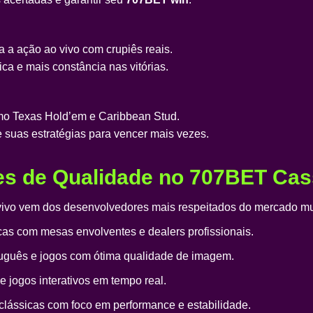
a a ação ao vivo com crupiês reais.
ica e mais constância nas vitórias.
mo Texas Hold’em e Caribbean Stud.
suas estratégias para vencer mais vezes.
s de Qualidade no 707BET Cas
ivo vem dos desenvolvedores mais respeitados do mercado mu
icas com mesas envolventes e dealers profissionais.
uguês e jogos com ótima qualidade de imagem.
e jogos interativos em tempo real.
 clássicas com foco em performance e estabilidade.