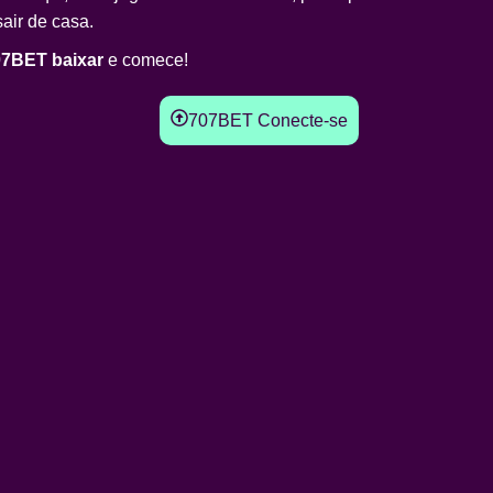
air de casa.
7BET baixar
e comece!
707BET Conecte-se