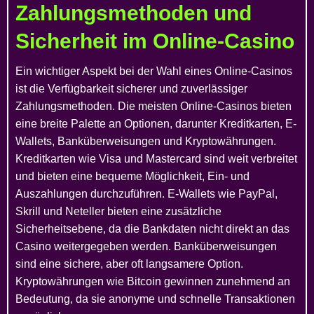
Zahlungsmethoden und
Sicherheit im Online-Casino
Ein wichtiger Aspekt bei der Wahl eines Online-Casinos
ist die Verfügbarkeit sicherer und zuverlässiger
Zahlungsmethoden. Die meisten Online-Casinos bieten
eine breite Palette an Optionen, darunter Kreditkarten, E-
Wallets, Banküberweisungen und Kryptowährungen.
Kreditkarten wie Visa und Mastercard sind weit verbreitet
und bieten eine bequeme Möglichkeit, Ein- und
Auszahlungen durchzuführen. E-Wallets wie PayPal,
Skrill und Neteller bieten eine zusätzliche
Sicherheitsebene, da die Bankdaten nicht direkt an das
Casino weitergegeben werden. Banküberweisungen
sind eine sichere, aber oft langsamere Option.
Kryptowährungen wie Bitcoin gewinnen zunehmend an
Bedeutung, da sie anonyme und schnelle Transaktionen