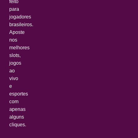
feito
para
jogadores
brasileiros.
Aposte
nos
melhores
slots,
jogos
ao
vivo
e
esportes
com
apenas
alguns
cliques.