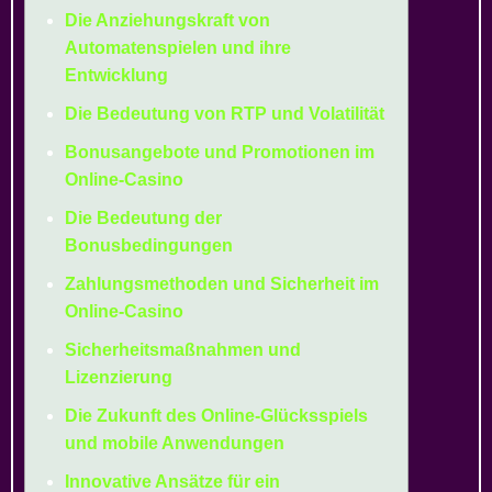
Die Anziehungskraft von
Automatenspielen und ihre
Entwicklung
Die Bedeutung von RTP und Volatilität
Bonusangebote und Promotionen im
Online-Casino
Die Bedeutung der
Bonusbedingungen
Zahlungsmethoden und Sicherheit im
Online-Casino
Sicherheitsmaßnahmen und
Lizenzierung
Die Zukunft des Online-Glücksspiels
und mobile Anwendungen
Innovative Ansätze für ein