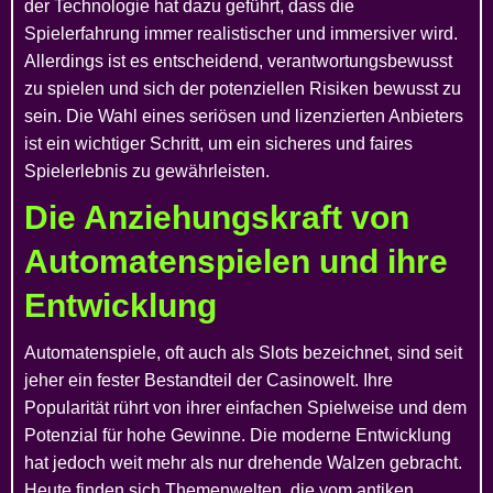
der Technologie hat dazu geführt, dass die
Spielerfahrung immer realistischer und immersiver wird.
Allerdings ist es entscheidend, verantwortungsbewusst
zu spielen und sich der potenziellen Risiken bewusst zu
sein. Die Wahl eines seriösen und lizenzierten Anbieters
ist ein wichtiger Schritt, um ein sicheres und faires
Spielerlebnis zu gewährleisten.
Die Anziehungskraft von
Automatenspielen und ihre
Entwicklung
Automatenspiele, oft auch als Slots bezeichnet, sind seit
jeher ein fester Bestandteil der Casinowelt. Ihre
Popularität rührt von ihrer einfachen Spielweise und dem
Potenzial für hohe Gewinne. Die moderne Entwicklung
hat jedoch weit mehr als nur drehende Walzen gebracht.
Heute finden sich Themenwelten, die vom antiken