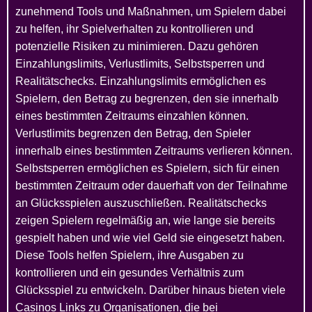
zunehmend Tools und Maßnahmen, um Spielern dabei
zu helfen, ihr Spielverhalten zu kontrollieren und
potenzielle Risiken zu minimieren. Dazu gehören
Einzahlungslimits, Verlustlimits, Selbstsperren und
Realitätschecks. Einzahlungslimits ermöglichen es
Spielern, den Betrag zu begrenzen, den sie innerhalb
eines bestimmten Zeitraums einzahlen können.
Verlustlimits begrenzen den Betrag, den Spieler
innerhalb eines bestimmten Zeitraums verlieren können.
Selbstsperren ermöglichen es Spielern, sich für einen
bestimmten Zeitraum oder dauerhaft von der Teilnahme
an Glücksspielen auszuschließen. Realitätschecks
zeigen Spielern regelmäßig an, wie lange sie bereits
gespielt haben und wie viel Geld sie eingesetzt haben.
Diese Tools helfen Spielern, ihre Ausgaben zu
kontrollieren und ein gesundes Verhältnis zum
Glücksspiel zu entwickeln. Darüber hinaus bieten viele
Casinos Links zu Organisationen, die bei