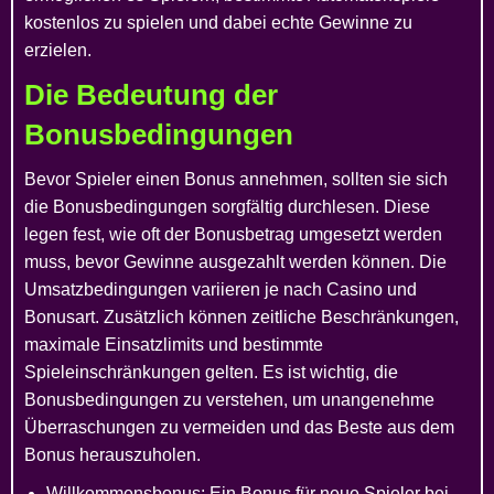
kostenlos zu spielen und dabei echte Gewinne zu
erzielen.
Die Bedeutung der
Bonusbedingungen
Bevor Spieler einen Bonus annehmen, sollten sie sich
die Bonusbedingungen sorgfältig durchlesen. Diese
legen fest, wie oft der Bonusbetrag umgesetzt werden
muss, bevor Gewinne ausgezahlt werden können. Die
Umsatzbedingungen variieren je nach Casino und
Bonusart. Zusätzlich können zeitliche Beschränkungen,
maximale Einsatzlimits und bestimmte
Spieleinschränkungen gelten. Es ist wichtig, die
Bonusbedingungen zu verstehen, um unangenehme
Überraschungen zu vermeiden und das Beste aus dem
Bonus herauszuholen.
Willkommensbonus: Ein Bonus für neue Spieler bei