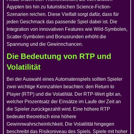
Ägypten bis hin zu futuristischen Science-Fiction-
Szenarien reichen. Diese Vielfalt sorgt dafür, dass für
jeden Geschmack das passende Spiel dabei ist. Die
Integration von innovativen Features wie Wild-Symbolen,
Scatter-Symbolen und Bonusrunden erhöht die
Spannung und die Gewinnchancen.
Die Bedeutung von RTP und
Volatilität
Bei der Auswahl eines Automatenspiels sollten Spieler
zwei wichtige Kennzahlen beachten: den Return to
Player (RTP) und die Volatilität. Der RTP-Wert gibt an,
welcher Prozentsatz der Einsätze im Laufe der Zeit an
die Spieler zurückgezahlt wird. Eine höhere RTP
bedeutet theoretisch eine höhere
Gewinnwahrscheinlichkeit. Die Volatilität hingegen
beschreibt das Risikoniveau des Spiels. Spiele mit hoher