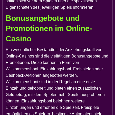
sollten sich vor dem Spielen über die spezifischen
Eigenschaften des jeweiligen Spiels informieren.
Bonusangebote und
Promotionen im Online-
Casino
Ein wesentlicher Bestandteil der Anziehungskraft von
Online-Casinos sind die vielfältigen Bonusangebote und
Promotionen. Diese können in Form von
Willkommensboni, Einzahlungsboni, Freispielen oder
Cashback-Aktionen angeboten werden.
Willkommensboni sind in der Regel an eine erste
Einzahlung gekoppelt und bieten einen zusätzlichen
Geldbetrag, mit dem Spieler mehr Spiele ausprobieren
können. Einzahlungsboni belohnen weitere
Einzahlungen und erhöhen die Spielzeit. Freispiele
ermöglichen es Spielern, bestimmte Automatenspiele