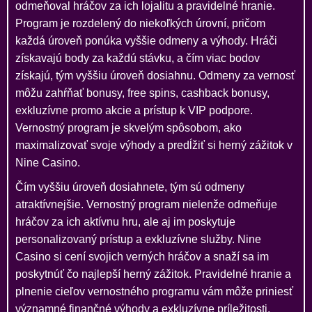
odmeňoval hráčov za ich lojalitu a pravidelné hranie.
Program je rozdelený do niekoľkých úrovní, pričom
každá úroveň ponúka vyššie odmeny a výhody. Hráči
získavajú body za každú stávku, a čím viac bodov
získajú, tým vyššiu úroveň dosiahnu. Odmeny za vernosť
môžu zahŕňať bonusy, free spins, cashback bonusy,
exkluzívne promo akcie a prístup k VIP podpore.
Vernostný program je skvelým spôsobom, ako
maximalizovať svoje výhody a predĺžiť si herný zážitok v
Nine Casino.
Čím vyššiu úroveň dosiahnete, tým sú odmeny
atraktívnejšie. Vernostný program nielenže odmeňuje
hráčov za ich aktívnu hru, ale aj im poskytuje
personalizovaný prístup a exkluzívne služby. Nine
Casino si cení svojich verných hráčov a snaží sa im
poskytnúť čo najlepší herný zážitok. Pravidelné hranie a
plnenie cieľov vernostného programu vám môže priniesť
významné finančné výhody a exkluzívne príležitosti.