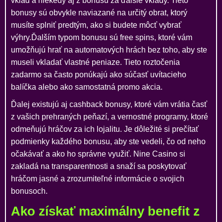
vklad a niekedy aj z bonusu za ďalšie vklady. Tieto
bonusy sú obvykle naviazané na určitý obrat, ktorý
musíte splniť predtým, ako si budete môcť vybrať
výhry.Ďalším typom bonusu sú free spins, ktoré vám
umožňujú hrať na automatových hrách bez toho, aby ste
museli vkladať vlastné peniaze. Tieto roztočenia
zadarmo sa často ponúkajú ako súčasť uvítacieho
balíčka alebo ako samostatná promo akcia.
Ďalej existujú aj cashback bonusy, ktoré vám vrátia časť
z vašich prehraných peňazí, a vernostné programy, ktoré
odmeňujú hráčov za ich lojalitu. Je dôležité si prečítať
podmienky každého bonusu, aby ste vedeli, čo od neho
očakávať a ako ho správne využiť. Nine Casino si
zakladá na transparentnosti a snaží sa poskytovať
hráčom jasné a zrozumiteľné informácie o svojich
bonusoch.
Ako získať maximálny benefit z