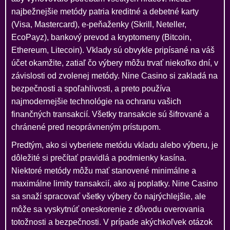
najbežnejšie metódy patria kreditné a debetné karty
(Visa, Mastercard), e-peňaženky (Skrill, Neteller,
EcoPayz), bankový prevod a kryptomeny (Bitcoin,
Ethereum, Litecoin). Vklady sú obvykle pripísané na váš
účet okamžite, zatiaľ čo výbery môžu trvať niekoľko dní, v
závislosti od zvolenej metódy. Nine Casino si zakladá na
bezpečnosti a spoľahlivosti, a preto používa
najmodernejšie technológie na ochranu vašich
finančných transakcií. Všetky transakcie sú šifrované a
chránené pred neoprávneným prístupom.
Predtým, ako si vyberiete metódu vkladu alebo výberu, je
dôležité si prečítať pravidlá a podmienky kasína.
Niektoré metódy môžu mať stanovené minimálne a
maximálne limity transakcií, ako aj poplatky. Nine Casino
sa snaží spracovať všetky výbery čo najrýchlejšie, ale
môže sa vyskytnúť oneskorenie z dôvodu overovania
totožnosti a bezpečnosti. V prípade akýchkoľvek otázok