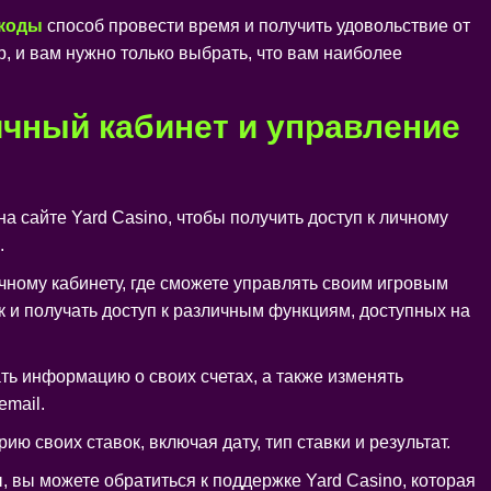
окоды
способ провести время и получить удовольствие от
, и вам нужно только выбрать, что вам наиболее
личный кабинет и управление
а сайте Yard Casino, чтобы получить доступ к личному
.
ичному кабинету, где сможете управлять своим игровым
к и получать доступ к различным функциям, доступных на
ть информацию о своих счетах, а также изменять
email.
ю своих ставок, включая дату, тип ставки и результат.
, вы можете обратиться к поддержке Yard Casino, которая