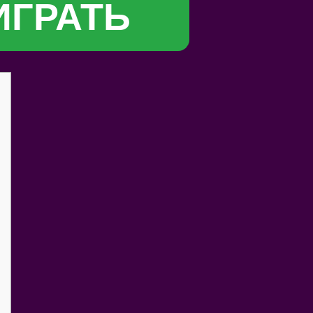
 ИГРАТЬ