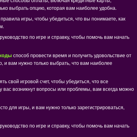
жные способы оплаты, включая кредитные карты,
лько выбрать опцию, которая вам наиболее удобна.
правила игры, чтобы убедиться, что вы понимаете, как
м.
уководство по игре и справку, чтобы помочь вам начать
окоды
способ провести время и получить удовольствие от
, и вам нужно только выбрать, что вам наиболее
ь свой игровой счет, чтобы убедиться, что все
у вас возникнут вопросы или проблемы, вам всегда можно
сто для игры, и вам нужно только зарегистрироваться,
уководство по игре и справку, чтобы помочь вам начать