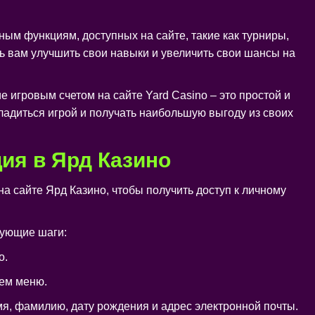
ным функциям, доступных на сайте, такие как турниры,
чь вам улучшить свои навыки и увеличить свои шансы на
е игровым счетом на сайте Yard Casino – это простой и
ладиться игрой и получать наибольшую выгоду из своих
ция в Ярд Казино
на сайте Ярд Казино, чтобы получить доступ к личному
дующие шаги:
о.
нем меню.
я, фамилию, дату рождения и адрес электронной почты.