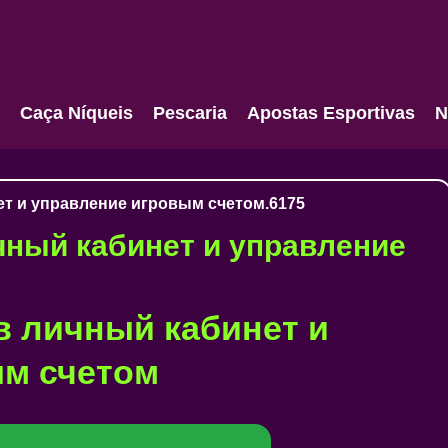
Caça Níqueis
Pescaria
Apostas Esportivas
N
ет и управление игровым счетом.6175
ичный кабинет и управление
 в личный кабинет и
ым счетом