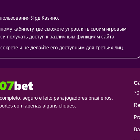
спользования Ярд Казино.
чному кабинету, где сможете управлять своим игровым
к и получать доступ к различным функциям сайта.
секрете и не делайте его доступным для третьих лиц.
Ca
70
completo, seguro e feito para jogadores brasileiros.
Re
sportes com apenas alguns cliques.
Pr
Ba