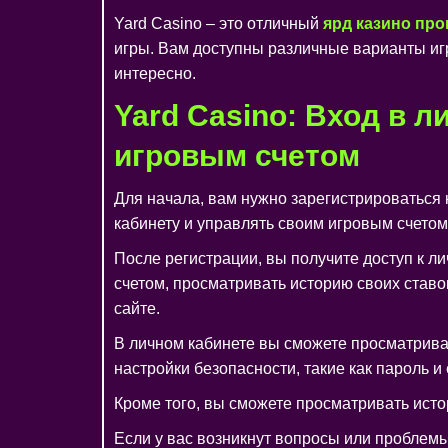
Yard Casino – это отличный
ярд казино пр
игры. Вам доступны различные варианты игр
интересно.
Yard Casino: Вход в 
игровым счетом
Для начала, вам нужно зарегистрироваться н
кабинету и управлять своим игровым счетом
После регистрации, вы получите доступ к л
счетом, просматривать историю своих ставо
сайте.
В личном кабинете вы сможете просматрива
настройки безопасности, такие как пароль и 
Кроме того, вы сможете просматривать истори
Если у вас возникнут вопросы или проблемы