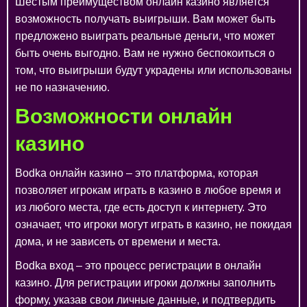
Шестым преимуществом онлайн казино является
возможность получать выигрыши. Вам может быть
предложено выиграть реальные деньги, что может
быть очень выгодно. Вам не нужно беспокоиться о
том, что выигрыши будут украдены или использованы
не по назначению.
Возможности онлайн
казино
Вodka онлайн казино – это платформа, которая
позволяет игрокам играть в казино в любое время и
из любого места, где есть доступ к интернету. Это
означает, что игроки могут играть в казино, не покидая
дома, и не зависеть от времени и места.
Вodka вход – это процесс регистрации в онлайн
казино. Для регистрации игроки должны заполнить
форму, указав свои личные данные, и подтвердить