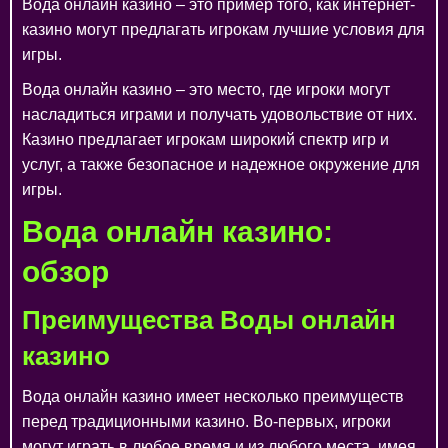
Вода онлайн казино – это пример того, как интернет-
казино могут предлагать игрокам лучшие условия для
игры.
Вода онлайн казино – это место, где игроки могут
насладиться играми и получать удовольствие от них.
Казино предлагает игрокам широкий спектр игр и
услуг, а также безопасное и надежное окружение для
игры.
Вода онлайн казино:
обзор
Преимущества Воды онлайн
казино
Вода онлайн казино имеет несколько преимуществ
перед традиционными казино. Во-первых, игроки
могут играть в любое время и из любого места, имея