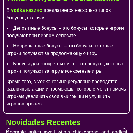
В
vodka казино
предлагается несколько типов
бонусов, включая:
Депозитные бонусы – это бонусы, которые игроки
получают при первом депозите.
Непрерывные бонусы – это бонусы, которые
игроки получают за продолжающую игру.
Бонусы для конкретных игр – это бонусы, которые
игроки получают за игру в конкретные игры.
Кроме того, в Vodka казино регулярно проводятся
различные акции и промокоды, которые могут помочь
игрокам увеличить свои выигрыши и улучшить
игровой процесс.
Novidades Recentes
Adorable_antics_await_within_chickenroad_and_endless_r