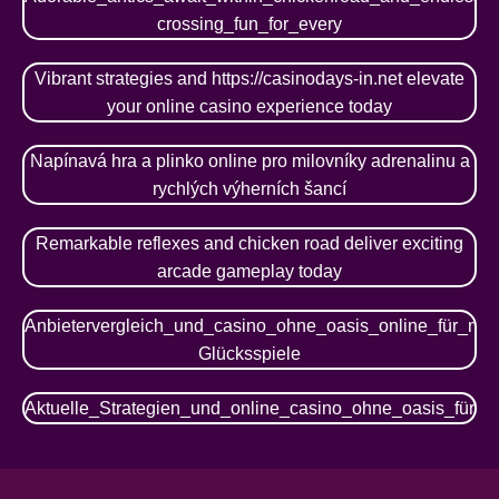
crossing_fun_for_every
Vibrant strategies and https://casinodays-in.net elevate
your online casino experience today
Napínavá hra a plinko online pro milovníky adrenalinu a
rychlých výherních šancí
Remarkable reflexes and chicken road deliver exciting
arcade gameplay today
Anbietervergleich_und_casino_ohne_oasis_online_für_mo
Glücksspiele
Aktuelle_Strategien_und_online_casino_ohne_oasis_für_r