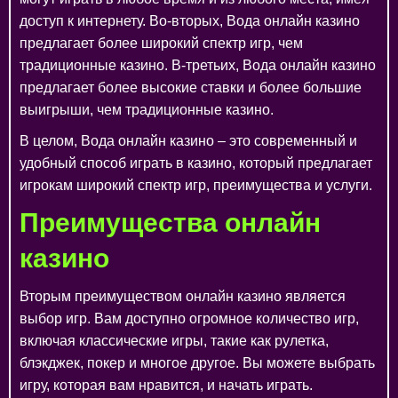
доступ к интернету. Во-вторых, Вода онлайн казино
предлагает более широкий спектр игр, чем
традиционные казино. В-третьих, Вода онлайн казино
предлагает более высокие ставки и более большие
выигрыши, чем традиционные казино.
В целом, Вода онлайн казино – это современный и
удобный способ играть в казино, который предлагает
игрокам широкий спектр игр, преимущества и услуги.
Преимущества онлайн
казино
Вторым преимуществом онлайн казино является
выбор игр. Вам доступно огромное количество игр,
включая классические игры, такие как рулетка,
блэкджек, покер и многое другое. Вы можете выбрать
игру, которая вам нравится, и начать играть.