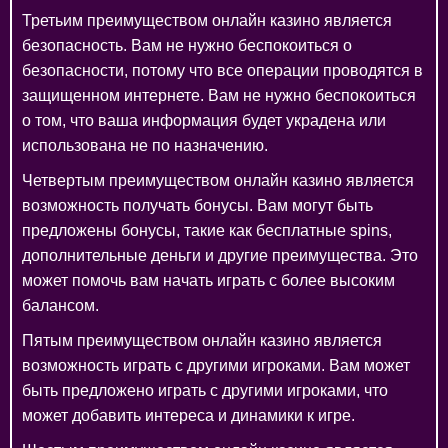
Третьим преимуществом онлайн казино является
безопасность. Вам не нужно беспокоиться о
безопасности, потому что все операции проводятся в
защищенном интернете. Вам не нужно беспокоиться
о том, что ваша информация будет украдена или
использована не по назначению.
Четвертым преимуществом онлайн казино является
возможность получать бонусы. Вам могут быть
предложены бонусы, такие как бесплатные spins,
дополнительные деньги и другие преимущества. Это
может помочь вам начать играть с более высоким
балансом.
Пятым преимуществом онлайн казино является
возможность играть с другими игроками. Вам может
быть предложено играть с другими игроками, что
может добавить интереса и динамики к игре.