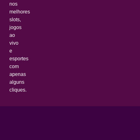
nos
melhores
slots,
jogos
ao
vivo
e
esportes
com
apenas
alguns
cliques.