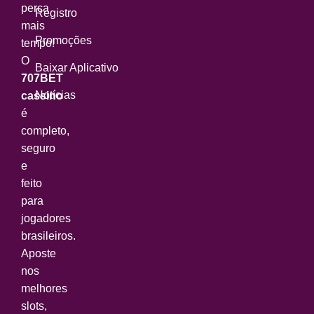
perca
Registro
mais
Promoções
tempo!
O
Baixar Aplicativo
707BET
Notícias
cassino
é
completo,
seguro
e
feito
para
jogadores
brasileiros.
Aposte
nos
melhores
slots,