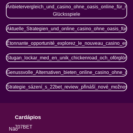
Anbietervergleich_und_casino_ohne_oasis_online_für_mo
Glücksspiele
Aktuelle_Strategien_und_online_casino_ohne_oasis_für_r
Étonnante_opportunité_explorez_le_nouveau_casino_en_li
Stugan_lockar_med_en_unik_chickenroad_och_oförglömli
Genussvolle_Alternativen_bieten_online_casino_ohne_oasis
Strategie_sázení_s_22bet_review_přináší_nové_možnosti
Cardápios
707BET
Não