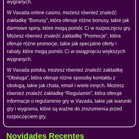
wygranych.
W Vavada online casino, możesz również znaleźć
zakładkę “Bonusy”, która oferuje różne bonusy, takie jak
darmowe spiny, które mogą pomóc Ci w rozpoczęciu gry.
Możesz również znaleźć zakładkę “Promocje”, która
oferuje różne promocje, takie jak specjalne oferty i
rabaty, które mogą pomóc Ci w osiągnięciu większych
wygranych.
W Vavada polska, możesz również znaleźć zakładkę
“Obsługa”, która oferuje różne sposoby kontaktu z
obsługą, takie jak chata, email i wiele innych. Możesz
również znaleźć zakładkę “Regulamin”, która oferuje
informacje o regulaminie gry w Vavada, takie jak warunki
gry i wygrania, które są ważne do zrozumienia przed
rozpoczęciem gry.
Novidades Recentes