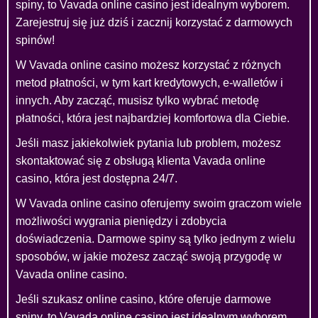
spiny, to Vavada online casino jest idealnym wyborem.
Zarejestruj się już dziś i zacznij korzystać z darmowych
spinów!
W Vavada online casino możesz korzystać z różnych
metod płatności, w tym kart kredytowych, e-walletów i
innych. Aby zacząć, musisz tylko wybrać metodę
płatności, która jest najbardziej komfortowa dla Ciebie.
Jeśli masz jakiekolwiek pytania lub problem, możesz
skontaktować się z obsługą klienta Vavada online
casino, która jest dostępna 24/7.
W Vavada online casino oferujemy swoim graczom wiele
możliwości wygrania pieniędzy i zdobycia
doświadczenia. Darmowe spiny są tylko jednym z wielu
sposobów, w jakie możesz zacząć swoją przygodę w
Vavada online casino.
Jeśli szukasz online casino, które oferuje darmowe
spiny, to Vavada online casino jest idealnym wyborem.