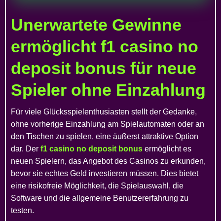
Unerwartete Gewinne
ermöglicht f1 casino no
deposit bonus für neue
Spieler ohne Einzahlung
Für viele Glücksspielenthusiasten stellt der Gedanke,
ohne vorherige Einzahlung am Spielautomaten oder an
den Tischen zu spielen, eine äußerst attraktive Option
dar. Der
f1 casino no deposit bonus
ermöglicht es
neuen Spielern, das Angebot des Casinos zu erkunden,
bevor sie echtes Geld investieren müssen. Dies bietet
eine risikofreie Möglichkeit, die Spielauswahl, die
Software und die allgemeine Benutzererfahrung zu
testen.