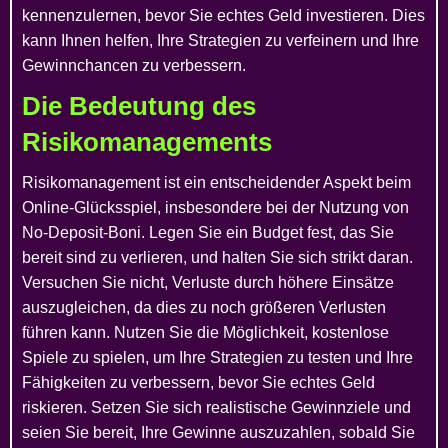
kennenzulernen, bevor Sie echtes Geld investieren. Dies
kann Ihnen helfen, Ihre Strategien zu verfeinern und Ihre
Gewinnchancen zu verbessern.
Die Bedeutung des
Risikomanagements
Risikomanagement ist ein entscheidender Aspekt beim
Online-Glücksspiel, insbesondere bei der Nutzung von
No-Deposit-Boni. Legen Sie ein Budget fest, das Sie
bereit sind zu verlieren, und halten Sie sich strikt daran.
Versuchen Sie nicht, Verluste durch höhere Einsätze
auszugleichen, da dies zu noch größeren Verlusten
führen kann. Nutzen Sie die Möglichkeit, kostenlose
Spiele zu spielen, um Ihre Strategien zu testen und Ihre
Fähigkeiten zu verbessern, bevor Sie echtes Geld
riskieren. Setzen Sie sich realistische Gewinnziele und
seien Sie bereit, Ihre Gewinne auszuzahlen, sobald Sie