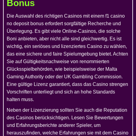
Bonus
Die Auswahl des richtigen Casinos mit einem
f1 casino
no deposit bonus
erfordert sorgfältige Recherche und
Überlegung. Es gibt viele Online-Casinos, die solche
Boni anbieten, aber nicht alle sind gleichwertig. Es ist
wichtig, ein seriöses und lizenziertes Casino zu wählen,
das eine sichere und faire Spielumgebung bietet. Achten
Sie auf Gültigkeitsnachweise von renommierten
Glücksspielbehörden, wie beispielsweise der Malta
Gaming Authority oder der UK Gambling Commission.
Eine gültige Lizenz garantiert, dass das Casino strengen
Vorschriften unterliegt und sich an hohe Standards
halten muss.
Neben der Lizenzierung sollten Sie auch die Reputation
des Casinos berücksichtigen. Lesen Sie Bewertungen
und Erfahrungsberichte anderer Spieler, um
herauszufinden, welche Erfahrungen sie mit dem Casino