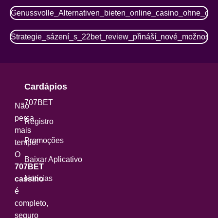
Genussvolle_Alternativen_bieten_online_casino_ohne_oasis
Strategie_sázení_s_22bet_review_přináší_nové_možnosti
Cardápios
707BET
Não
perca
Registro
mais
Promoções
tempo!
O
Baixar Aplicativo
707BET
Notícias
cassino
é
completo,
seguro