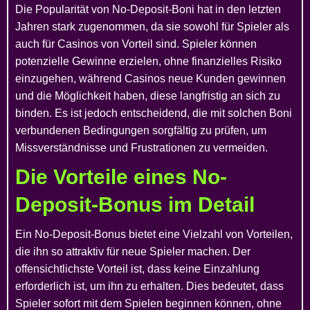
Die Popularität von No-Deposit-Boni hat in den letzten
Jahren stark zugenommen, da sie sowohl für Spieler als
auch für Casinos von Vorteil sind. Spieler können
potenzielle Gewinne erzielen, ohne finanzielles Risiko
einzugehen, während Casinos neue Kunden gewinnen
und die Möglichkeit haben, diese langfristig an sich zu
binden. Es ist jedoch entscheidend, die mit solchen Boni
verbundenen Bedingungen sorgfältig zu prüfen, um
Missverständnisse und Frustrationen zu vermeiden.
Die Vorteile eines No-
Deposit-Bonus im Detail
Ein No-Deposit-Bonus bietet eine Vielzahl von Vorteilen,
die ihn so attraktiv für neue Spieler machen. Der
offensichtlichste Vorteil ist, dass keine Einzahlung
erforderlich ist, um ihn zu erhalten. Dies bedeutet, dass
Spieler sofort mit dem Spielen beginnen können, ohne