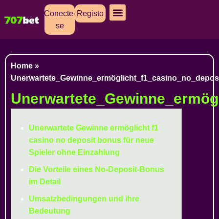
Conecte-
Registo
se
Cassino Ao Vivo
Caça Níqueis
Apostas Esportivas
Baixar Aplicativo
Home
»
Unerwartete_Gewinne_ermöglicht_f1_casino_no_depos
Unerwartete_Gewinne_ermögl
Unerwartete Gewinne ermöglicht f1
casino no deposit bonus für neue
Spieler ohne Einzahlung
Die Vorteile eines No-Deposit-Bonus
im Detail
Umsatzbedingungen und ihre
Bedeutung