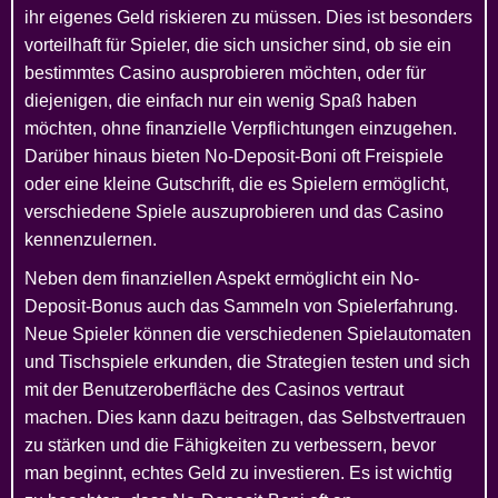
ihr eigenes Geld riskieren zu müssen. Dies ist besonders
vorteilhaft für Spieler, die sich unsicher sind, ob sie ein
bestimmtes Casino ausprobieren möchten, oder für
diejenigen, die einfach nur ein wenig Spaß haben
möchten, ohne finanzielle Verpflichtungen einzugehen.
Darüber hinaus bieten No-Deposit-Boni oft Freispiele
oder eine kleine Gutschrift, die es Spielern ermöglicht,
verschiedene Spiele auszuprobieren und das Casino
kennenzulernen.
Neben dem finanziellen Aspekt ermöglicht ein No-
Deposit-Bonus auch das Sammeln von Spielerfahrung.
Neue Spieler können die verschiedenen Spielautomaten
und Tischspiele erkunden, die Strategien testen und sich
mit der Benutzeroberfläche des Casinos vertraut
machen. Dies kann dazu beitragen, das Selbstvertrauen
zu stärken und die Fähigkeiten zu verbessern, bevor
man beginnt, echtes Geld zu investieren. Es ist wichtig