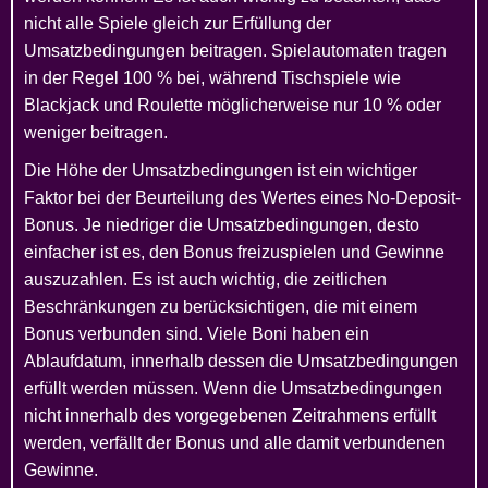
nicht alle Spiele gleich zur Erfüllung der
Umsatzbedingungen beitragen. Spielautomaten tragen
in der Regel 100 % bei, während Tischspiele wie
Blackjack und Roulette möglicherweise nur 10 % oder
weniger beitragen.
Die Höhe der Umsatzbedingungen ist ein wichtiger
Faktor bei der Beurteilung des Wertes eines No-Deposit-
Bonus. Je niedriger die Umsatzbedingungen, desto
einfacher ist es, den Bonus freizuspielen und Gewinne
auszuzahlen. Es ist auch wichtig, die zeitlichen
Beschränkungen zu berücksichtigen, die mit einem
Bonus verbunden sind. Viele Boni haben ein
Ablaufdatum, innerhalb dessen die Umsatzbedingungen
erfüllt werden müssen. Wenn die Umsatzbedingungen
nicht innerhalb des vorgegebenen Zeitrahmens erfüllt
werden, verfällt der Bonus und alle damit verbundenen
Gewinne.