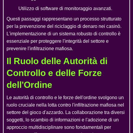
Utilizzo di software di monitoraggio avanzati.
Questi passaggi rappresentano un processo strutturato
per la prevenzione del riciclaggio di denaro nei casinò.
L'implementazione di un sistema robusto di controllo è
essenziale per proteggere l'integrità del settore e
prevenire l'infiltrazione mafiosa.
Il Ruolo delle Autorità di
Controllo e delle Forze
dell'Ordine
Le autorità di controllo e le forze dell'ordine svolgono un
ruolo cruciale nella lotta contro l'infiltrazione mafiosa nel
settore del gioco d'azzardo. La collaborazione tra diversi
soggetti, lo scambio di informazioni e l'adozione di un
approccio multidisciplinare sono fondamentali per