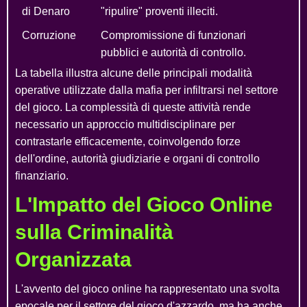
di Denaro
"ripulire" proventi illeciti.
Corruzione
Compromissione di funzionari
pubblici e autorità di controllo.
La tabella illustra alcune delle principali modalità
operative utilizzate dalla mafia per infiltrarsi nel settore
del gioco. La complessità di queste attività rende
necessario un approccio multidisciplinare per
contrastarle efficacemente, coinvolgendo forze
dell'ordine, autorità giudiziarie e organi di controllo
finanziario.
L'Impatto del Gioco Online
sulla Criminalità
Organizzata
L'avvento del gioco online ha rappresentato una svolta
epocale per il settore del gioco d'azzardo, ma ha anche