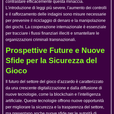
contrastare efficacemente questa minaccia.
L'introduzione di leggi più severe, l'aumento dei controlli
e il rafforzamento delle indagini sono misure necessarie
per prevenire il riciclaggio di denaro e la manipolazione
dei giochi. La cooperazione internazionale è essenziale
per tracciare i flussi finanziari illeciti e smantellare le
organizzazioni criminali transnazionali.
Prospettive Future e Nuove
Sfide per la Sicurezza del
Gioco
Il futuro del settore del gioco d'azzardo è caratterizzato
da una crescente digitalizzazione e dalla diffusione di
nuove tecnologie, come la blockchain e l'intelligenza
artificiale. Queste tecnologie offrono nuove opportunità
per migliorare la sicurezza e la trasparenza del settore,
ma presentano anche nuove sfide per le autorità di