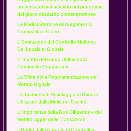
presenza di mafiacasino nel panorama
del gioco dazzardo contemporaneo
Le Radici Storiche del Legame tra
Criminalità e Gioco
L'Evoluzione del Controllo Mafioso:
Dal Locale al Globale
L'Impatto del Gioco Online sulla
Criminalità Organizzata
La Sfida della Regolamentazione nel
Mondo Digitale
Le Tecniche di Riciclaggio di Denaro
Utilizzate dalla Mafia nei Casinò
L'Importanza della Due Diligence e del
Monitoraggio delle Transazioni
Il Ruolo delle Autorità di Controllo e