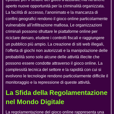
aperto nuove opportunità per la criminalità organizzata.
La facilità di accesso, l'anonimato e la mancanza di
confini geografici rendono il gioco online particolarmente
vulnerabile all'infiltrazione mafiosa. Le organizzazioni
criminali possono sfruttare le piattaforme online per
riciclare denaro, eludere i controlli fiscali e raggiungere
un pubblico più ampio. La creazione di siti web illegali,
l'offerta di giochi non autorizzati e la manipolazione delle
probabilità sono solo alcune delle attività illecite che
possono essere condotte attraverso il gioco online. La
complessità tecnica del settore e la rapidità con cui si
evolvono le tecnologie rendono particolarmente difficile il
monitoraggio e la repressione di queste attività.
La Sfida della Regolamentazione
nel Mondo Digitale
La regolamentazione del gioco online rappresenta una