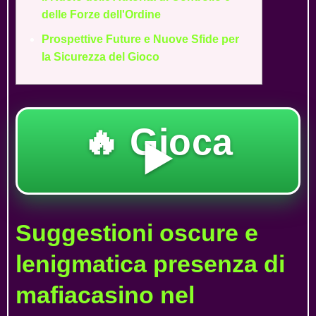
delle Forze dell'Ordine
Prospettive Future e Nuove Sfide per
la Sicurezza del Gioco
🔥 Gioca
▶️
Suggestioni oscure e
lenigmatica presenza di
mafiacasino nel