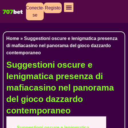
Conecte-
Registo
se
Cassino Ao Vivo
Caça Níqueis
Apostas Esportivas
Baixar Aplicativo
Home
»
Suggestioni oscure e lenigmatica presenza
di mafiacasino nel panorama del gioco dazzardo
contemporaneo
Suggestioni oscure e
lenigmatica presenza di
mafiacasino nel panorama
del gioco dazzardo
contemporaneo
Suggestioni oscure e lenigmatica