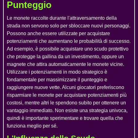
Punteggio
Le monete raccolte durante l'attraversamento della
strada non servono solo per sbloccare nuovi personaggi.
Possono anche essere utilizzate per acquistare
potenziamenti che aumentano le probabilità di successo.
Ad esempio, è possibile acquistare uno scudo protettivo
che protegge la gallina da un investimento, oppure un
magnete che attira automaticamente le monete vicine.
Utilizzare i potenziamenti in modo strategico è
fondamentale per massimizzare il punteggio e
raggiungere nuove vette. Alcuni giocatori preferiscono
risparmiare le monete per acquistare potenziamenti più
costosi, mentre altri le spendono subito per ottenere un
vantaggio immediato. Non esiste una strategia univoca,
quindi è importante sperimentare e trovare quella che
funziona meglio per sé.