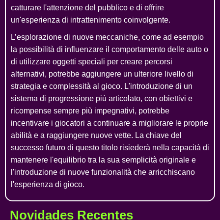
catturare l'attenzione del pubblico e di offrire
un'esperienza di intrattenimento coinvolgente.
L’esplorazione di nuove meccaniche, come ad esempio
la possibilità di influenzare il comportamento delle auto o
di utilizzare oggetti speciali per creare percorsi
alternativi, potrebbe aggiungere un ulteriore livello di
strategia e complessità al gioco. L'introduzione di un
sistema di progressione più articolato, con obiettivi e
ricompense sempre più impegnativi, potrebbe
incentivare i giocatori a continuare a migliorare le proprie
abilità e a raggiungere nuove vette. La chiave del
successo futuro di questo titolo risiederà nella capacità di
mantenere l'equilibrio tra la sua semplicità originale e
l'introduzione di nuove funzionalità che arricchiscano
l'esperienza di gioco.
Novidades Recentes