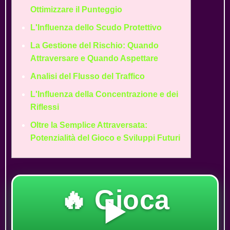
Ottimizzare il Punteggio
L'Influenza dello Scudo Protettivo
La Gestione del Rischio: Quando
Attraversare e Quando Aspettare
Analisi del Flusso del Traffico
L'Influenza della Concentrazione e dei
Riflessi
Oltre la Semplice Attraversata:
Potenzialità del Gioco e Sviluppi Futuri
🔥 Gioca
▶️