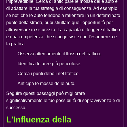
imprevedibile. Cerca di anticipare le mosse delle auto e
di adattare la tua strategia di conseguenza. Ad esempio,
se noti che le auto tendono a rallentare in un determinato
punto della strada, puoi sfruttare quell'opportunità per
attraversare in sicurezza. La capacità di leggere il traffico
è una competenza che si acquisisce con l'esperienza e
la pratica.
Osserva attentamente il flusso del traffico.
Identifica le aree più pericolose.
Cerca i punti deboli nel traffico.
Anticipa le mosse delle auto.
Seguire questi passaggi può migliorare
significativamente le tue possibilità di sopravvivenza e di
successo.
L'Influenza della