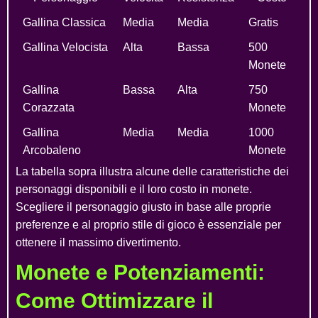
Gallina Classica
Media
Media
Gratis
Gallina Velocista
Alta
Bassa
500
Monete
Gallina
Bassa
Alta
750
Corazzata
Monete
Gallina
Media
Media
1000
Arcobaleno
Monete
La tabella sopra illustra alcune delle caratteristiche dei
personaggi disponibili e il loro costo in monete.
Scegliere il personaggio giusto in base alle proprie
preferenze e al proprio stile di gioco è essenziale per
ottenere il massimo divertimento.
Monete e Potenziamenti:
Come Ottimizzare il