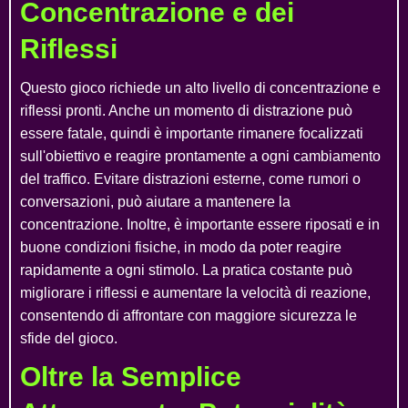
Concentrazione e dei
Riflessi
Questo gioco richiede un alto livello di concentrazione e
riflessi pronti. Anche un momento di distrazione può
essere fatale, quindi è importante rimanere focalizzati
sull'obiettivo e reagire prontamente a ogni cambiamento
del traffico. Evitare distrazioni esterne, come rumori o
conversazioni, può aiutare a mantenere la
concentrazione. Inoltre, è importante essere riposati e in
buone condizioni fisiche, in modo da poter reagire
rapidamente a ogni stimolo. La pratica costante può
migliorare i riflessi e aumentare la velocità di reazione,
consentendo di affrontare con maggiore sicurezza le
sfide del gioco.
Oltre la Semplice