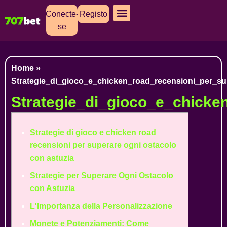
Conecte-
Registo
se
Cassino Ao Vivo
Caça Níqueis
Apostas Esportivas
Baixar Aplicativo
Home
»
Strategie_di_gioco_e_chicken_road_recensioni_per_s
Strategie_di_gioco_e_chicke
Strategie di gioco e chicken road
recensioni per superare ogni ostacolo
con astuzia
Strategie per Superare Ogni Ostacolo
con Astuzia
L'Importanza della Personalizzazione
Monete e Potenziamenti: Come