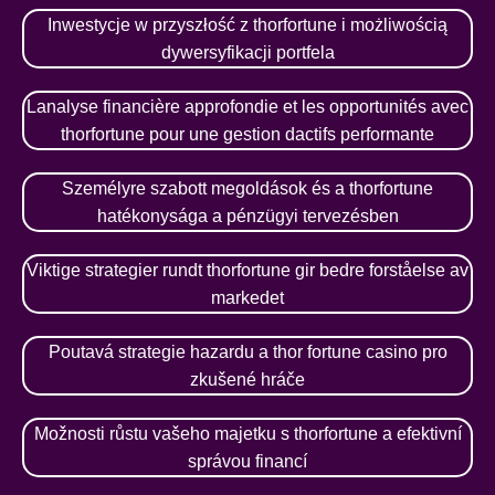
Inwestycje w przyszłość z thorfortune i możliwością
dywersyfikacji portfela
Lanalyse financière approfondie et les opportunités avec
thorfortune pour une gestion dactifs performante
Személyre szabott megoldások és a thorfortune
hatékonysága a pénzügyi tervezésben
Viktige strategier rundt thorfortune gir bedre forståelse av
markedet
Poutavá strategie hazardu a thor fortune casino pro
zkušené hráče
Možnosti růstu vašeho majetku s thorfortune a efektivní
správou financí