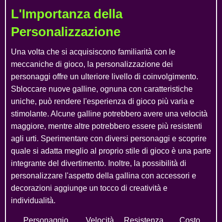
L'Importanza della
Personalizzazione
Una volta che si acquisiscono familiarità con le
meccaniche di gioco, la personalizzazione dei
personaggi offre un ulteriore livello di coinvolgimento.
Sbloccare nuove galline, ognuna con caratteristiche
uniche, può rendere l'esperienza di gioco più varia e
stimolante. Alcune galline potrebbero avere una velocità
maggiore, mentre altre potrebbero essere più resistenti
agli urti. Sperimentare con diversi personaggi e scoprire
quale si adatta meglio al proprio stile di gioco è una parte
integrante del divertimento. Inoltre, la possibilità di
personalizzare l'aspetto della gallina con accessori e
decorazioni aggiunge un tocco di creatività e
individualità.
Personaggio
Velocità
Resistenza
Costo