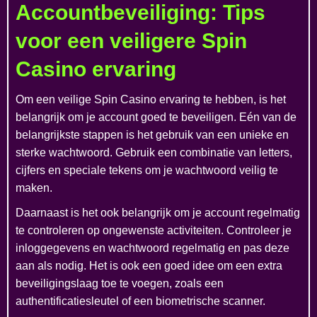
Accountbeveiliging: Tips
voor een veiligere Spin
Casino ervaring
Om een veilige Spin Casino ervaring te hebben, is het
belangrijk om je account goed te beveiligen. Eén van de
belangrijkste stappen is het gebruik van een unieke en
sterke wachtwoord. Gebruik een combinatie van letters,
cijfers en speciale tekens om je wachtwoord veilig te
maken.
Daarnaast is het ook belangrijk om je account regelmatig
te controleren op ongewenste activiteiten. Controleer je
inloggegevens en wachtwoord regelmatig en pas deze
aan als nodig. Het is ook een goed idee om een extra
beveiligingslaag toe te voegen, zoals een
authentificatiesleutel of een biometrische scanner.