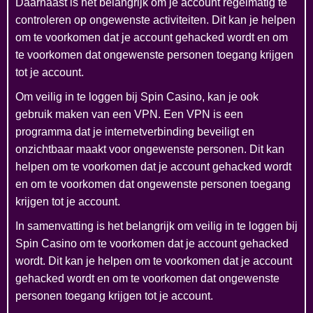
Daarnaast is het belangrijk om je account regelmatig te
controleren op ongewenste activiteiten. Dit kan je helpen
om te voorkomen dat je account gehacked wordt en om
te voorkomen dat ongewenste personen toegang krijgen
tot je account.
Om veilig in te loggen bij Spin Casino, kan je ook
gebruik maken van een VPN. Een VPN is een
programma dat je internetverbinding beveiligt en
onzichtbaar maakt voor ongewenste personen. Dit kan
helpen om te voorkomen dat je account gehacked wordt
en om te voorkomen dat ongewenste personen toegang
krijgen tot je account.
In samenvatting is het belangrijk om veilig in te loggen bij
Spin Casino om te voorkomen dat je account gehacked
wordt. Dit kan je helpen om te voorkomen dat je account
gehacked wordt en om te voorkomen dat ongewenste
personen toegang krijgen tot je account.