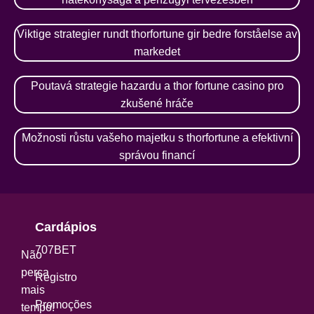
Viktige strategier rundt thorfortune gir bedre forståelse av
markedet
Poutavá strategie hazardu a thor fortune casino pro
zkušené hráče
Možnosti růstu vašeho majetku s thorfortune a efektivní
správou financí
Cardápios
707BET
Não
perca
Registro
mais
Promoções
tempo!