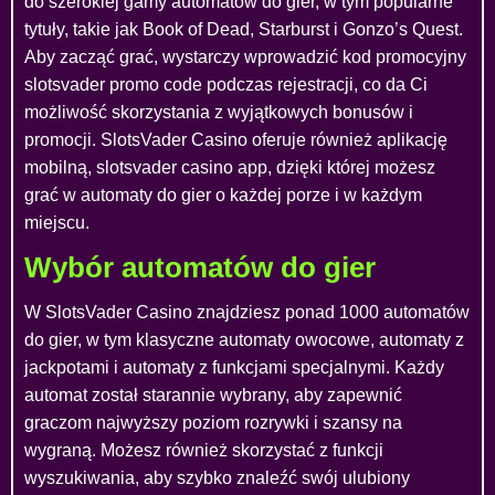
do szerokiej gamy automatów do gier, w tym popularne
tytuły, takie jak Book of Dead, Starburst i Gonzo’s Quest.
Aby zacząć grać, wystarczy wprowadzić kod promocyjny
slotsvader promo code podczas rejestracji, co da Ci
możliwość skorzystania z wyjątkowych bonusów i
promocji. SlotsVader Casino oferuje również aplikację
mobilną, slotsvader casino app, dzięki której możesz
grać w automaty do gier o każdej porze i w każdym
miejscu.
Wybór automatów do gier
W SlotsVader Casino znajdziesz ponad 1000 automatów
do gier, w tym klasyczne automaty owocowe, automaty z
jackpotami i automaty z funkcjami specjalnymi. Każdy
automat został starannie wybrany, aby zapewnić
graczom najwyższy poziom rozrywki i szansy na
wygraną. Możesz również skorzystać z funkcji
wyszukiwania, aby szybko znaleźć swój ulubiony