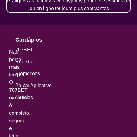
Pratiques astucieuses et playjonny pour des sessions de
jeu en ligne toujours plus captivantes
Cardápios
707BET
Não
perca
Registro
mais
Promoções
tempo!
O
Baixar Aplicativo
707BET
Notícias
cassino
é
completo,
seguro
e
feito