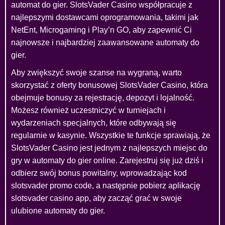
automat do gier. SlotsVader Casino współpracuje z
najlepszymi dostawcami oprogramowania, takimi jak
NetEnt, Microgaming i Play’n GO, aby zapewnić Ci
najnowsze i najbardziej zaawansowane automaty do
gier.
Aby zwiększyć swoje szanse na wygraną, warto
skorzystać z oferty bonusowej SlotsVader Casino, która
obejmuje bonusy za rejestrację, depozyt i lojalność.
Możesz również uczestniczyć w turniejach i
wydarzeniach specjalnych, które odbywają się
regularnie w kasynie. Wszystkie te funkcje sprawiają, że
SlotsVader Casino jest jednym z najlepszych miejsc do
gry w automaty do gier online. Zarejestruj się już dziś i
odbierz swój bonus powitalny, wprowadzając kod
slotsvader promo code, a następnie pobierz aplikację
slotsvader casino app, aby zacząć grać w swoje
ulubione automaty do gier.