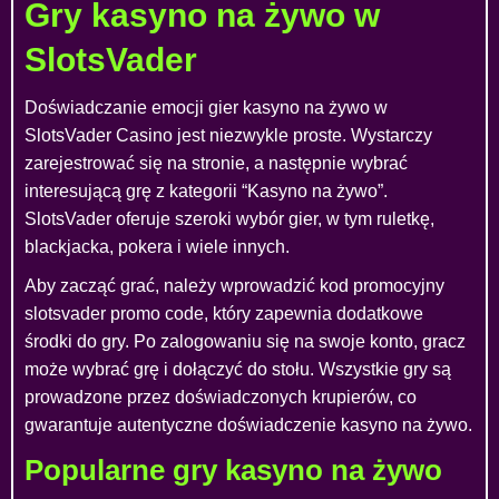
Gry kasyno na żywo w
SlotsVader
Doświadczanie emocji gier kasyno na żywo w
SlotsVader Casino jest niezwykle proste. Wystarczy
zarejestrować się na stronie, a następnie wybrać
interesującą grę z kategorii “Kasyno na żywo”.
SlotsVader oferuje szeroki wybór gier, w tym ruletkę,
blackjacka, pokera i wiele innych.
Aby zacząć grać, należy wprowadzić kod promocyjny
slotsvader promo code, który zapewnia dodatkowe
środki do gry. Po zalogowaniu się na swoje konto, gracz
może wybrać grę i dołączyć do stołu. Wszystkie gry są
prowadzone przez doświadczonych krupierów, co
gwarantuje autentyczne doświadczenie kasyno na żywo.
Popularne gry kasyno na żywo