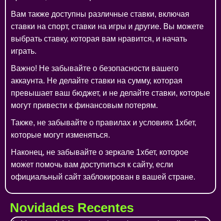
Вам также доступны различные ставки, включая
ставки на спорт, ставки на игры и другие. Вы можете
выбрать ставку, которая вам нравится, и начать
играть.
Важно! Не забывайте о безопасности вашего
аккаунта. Не делайте ставки на сумму, которая
превышает ваш бюджет, и не делайте ставки, которые
могут привести к финансовым потерям.
Также, не забывайте о правилах и условиях 1хбет,
которые могут изменяться.
Наконец, не забывайте о зеркале 1хбет, которое
может помочь вам доступиться к сайту, если
официальный сайт заблокирован в вашей стране.
Novidades Recentes