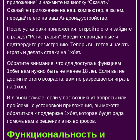
приложение” и нажмите на кнопку “Скачать”.
Скачайте приложение на ваш компьютер, а затем,
передайте его на ваш Андроид-устройство.
После установки приложения, откройте его и зайдите
в раздел “Регистрация”. Введите свои данные и
подтвердите регистрацию. Теперь вы готовы начать
играть и делать ставки на 1хбет.
Обратите внимание, что для доступа к функциям
1хбет вам нужно быть не менее 18 лет. Если вы не
достигли этого возраста, вам не разрешается играть
на 1хбет.
В любом случае, если у вас возникнут вопросы или
проблемы с установкой приложения, вы можете
обратиться к поддержке 1хбет, которая будет рада
помочь вам в решении этих вопросов.
Функциональность и