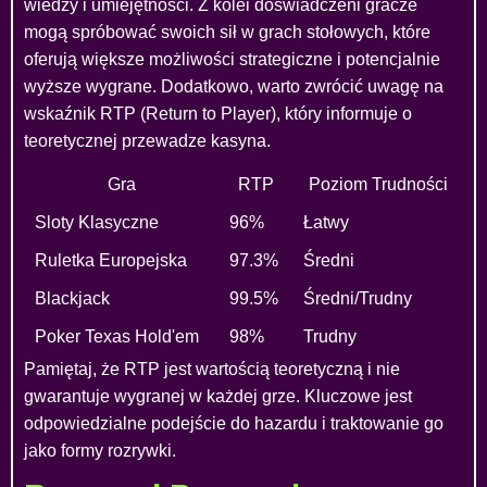
wiedzy i umiejętności. Z kolei doświadczeni gracze
mogą spróbować swoich sił w grach stołowych, które
oferują większe możliwości strategiczne i potencjalnie
wyższe wygrane. Dodatkowo, warto zwrócić uwagę na
wskaźnik RTP (Return to Player), który informuje o
teoretycznej przewadze kasyna.
Gra
RTP
Poziom Trudności
Sloty Klasyczne
96%
Łatwy
Ruletka Europejska
97.3%
Średni
Blackjack
99.5%
Średni/Trudny
Poker Texas Hold'em
98%
Trudny
Pamiętaj, że RTP jest wartością teoretyczną i nie
gwarantuje wygranej w każdej grze. Kluczowe jest
odpowiedzialne podejście do hazardu i traktowanie go
jako formy rozrywki.