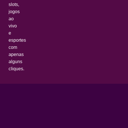
slots,
jogos
ao
vivo
e
esportes
com
apenas
alguns
cliques.