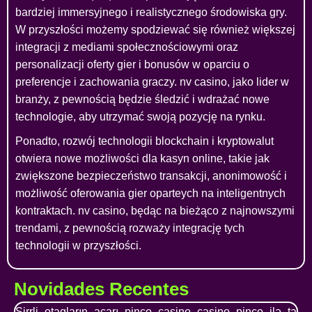
bardziej immersyjnego i realistycznego środowiska gry.
W przyszłości możemy spodziewać się również większej
integracji z mediami społecznościowymi oraz
personalizacji oferty gier i bonusów w oparciu o
preferencje i zachowania graczy. nv casino, jako lider w
branży, z pewnością będzie śledzić i wdrażać nowe
technologie, aby utrzymać swoją pozycję na rynku.
Ponadto, rozwój technologii blockchain i kryptowalut
otwiera nowe możliwości dla kasyn online, takie jak
zwiększone bezpieczeństwo transakcji, anonimowość i
możliwość oferowania gier oparteych na inteligentnych
kontraktach. nv casino, będąc na bieżąco z najnowszymi
trendami, z pewnością rozważy integrację tych
technologii w przyszłości.
Novidades Recentes
Sirrli_otaqların_açarı_pinco_casino_casino_pinco_ilə_tapı