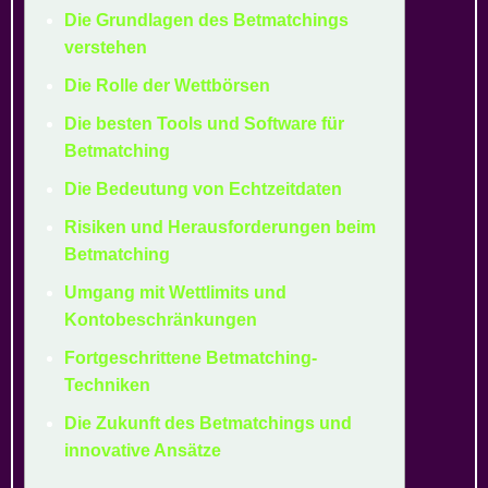
Die Grundlagen des Betmatchings
verstehen
Die Rolle der Wettbörsen
Die besten Tools und Software für
Betmatching
Die Bedeutung von Echtzeitdaten
Risiken und Herausforderungen beim
Betmatching
Umgang mit Wettlimits und
Kontobeschränkungen
Fortgeschrittene Betmatching-
Techniken
Die Zukunft des Betmatchings und
innovative Ansätze