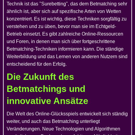
Technik ist das "Surebetting", das dem Betmatching sehr
ähnlich ist, aber sich auf spezifische Arten von Wetten
konzentriert. Es ist wichtig, diese Techniken sorgfältig zu
verstehen und zu üben, bevor man sie im Echtgeld-
Betrieb einsetzt. Es gibt zahlreiche Online-Ressourcen
und Foren, in denen man sich über fortgeschrittene
Betmatching-Techniken informieren kann. Die ständige
Weiterbildung und das Lernen von anderen Nutzern sind
entscheidend für den Erfolg.
Die Zukunft des
Betmatchings und
innovative Ansätze
Die Welt des Online-Glücksspiels entwickelt sich ständig
weiter, und auch das Betmatching unterliegt
Veränderungen. Neue Technologien und Algorithmen