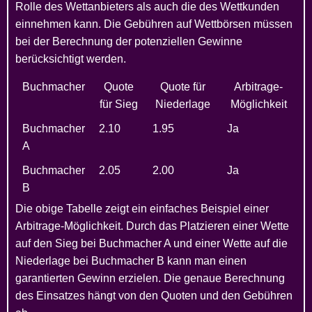
Rolle des Wettanbieters als auch die des Wettkunden
einnehmen kann. Die Gebühren auf Wettbörsen müssen
bei der Berechnung der potenziellen Gewinne
berücksichtigt werden.
Buchmacher
Quote
Quote für
Arbitrage-
für Sieg
Niederlage
Möglichkeit
Buchmacher
2.10
1.95
Ja
A
Buchmacher
2.05
2.00
Ja
B
Die obige Tabelle zeigt ein einfaches Beispiel einer
Arbitrage-Möglichkeit. Durch das Platzieren einer Wette
auf den Sieg bei Buchmacher A und einer Wette auf die
Niederlage bei Buchmacher B kann man einen
garantierten Gewinn erzielen. Die genaue Berechnung
des Einsatzes hängt von den Quoten und den Gebühren