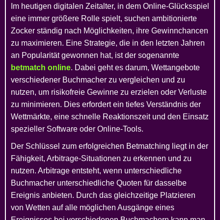
Im heutigen digitalen Zeitalter, in dem Online-Glücksspiel
eine immer größere Rolle spielt, suchen ambitionierte
Zocker ständig nach Möglichkeiten, ihre Gewinnchancen
zu maximieren. Eine Strategie, die in den letzten Jahren
an Popularität gewonnen hat, ist der sogenannte
betmatch online
. Dabei geht es darum, Wettangebote
verschiedener Buchmacher zu vergleichen und zu
nutzen, um risikofreie Gewinne zu erzielen oder Verluste
zu minimieren. Dies erfordert ein tiefes Verständnis der
Wettmärkte, eine schnelle Reaktionszeit und den Einsatz
spezieller Software oder Online-Tools.
Der Schlüssel zum erfolgreichen Betmatching liegt in der
Fähigkeit, Arbitrage-Situationen zu erkennen und zu
nutzen. Arbitrage entsteht, wenn unterschiedliche
Buchmacher unterschiedliche Quoten für dasselbe
Ereignis anbieten. Durch das gleichzeitige Platzieren
von Wetten auf alle möglichen Ausgänge eines
Ereignisses bei verschiedenen Buchmachern kann man