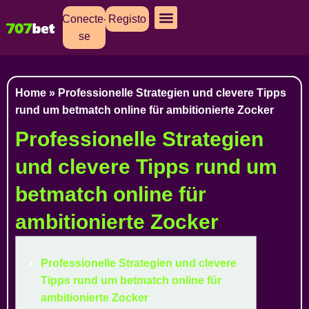
Conecte-
Registo
se
Cassino Ao Vivo
Caça Níqueis
Apostas Esportivas
Baixar Aplicativo
Home
»
Professionelle Strategien und clevere Tipps
rund um betmatch online für ambitionierte Zocker
Professionelle Strategien
und clevere Tipps rund um
betmatch online für
ambitionierte Zocker
Professionelle Strategien und clevere
Tipps rund um betmatch online für
ambitionierte Zocker