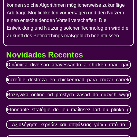
können solche Algorithmen möglicherweise zukünftige
Arbitrage-Möglichkeiten vorhersagen und den Nutzern
einen entscheidenden Vorteil verschaffen. Die
Entwicklung und Nutzung solcher Technologien wird die
Zukunft des Betmatchings maßgeblich beeinflussen.
Novidades Recentes
Dinâmica_diversão_atravessando_a_chicken_road_gara
Increíble_destreza_en_chickenroad_para_cruzar_carretera
Rozrywka_online_od_prostych_zasad_do_dużych_wygran
Étonnante_stratégie_de_jeu_maîtrisez_lart_du_plinko_g
Αξιολόγηση_κερδών_και_ασφάλειας_γύρω_από_το