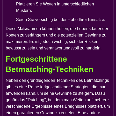
Platzieren Sie Wetten in unterschiedlichen
Mustern.
Seien Sie vorsichtig bei der Höhe Ihrer Einsätze.
Diese Maßnahmen können helfen, die Lebensdauer der
Konten zu verlängern und die potenziellen Gewinne zu
maximieren. Es ist jedoch wichtig, sich der Risiken
bewusst zu sein und verantwortungsvoll zu handeln.
Fortgeschrittene
Betmatching-Techniken
Neben den grundlegenden Techniken des Betmatchings
gibt es eine Reihe fortgeschrittener Strategien, die man
anwenden kann, um seine Gewinne zu steigern. Dazu
gehört das "Dutching", bei dem man Wetten auf mehrere
verschiedene Ergebnisse eines Ereignisses platziert, um
einen garantierten Gewinn zu erzielen. Eine andere