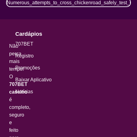
Numerous_attempts_to_cross_chickenroad_safely_test_refl
Cardápios
707BET
Não
perca
Registro
mais
Promoções
tempo!
O
Baixar Aplicativo
707BET
Notícias
cassino
é
completo,
seguro
e
feito