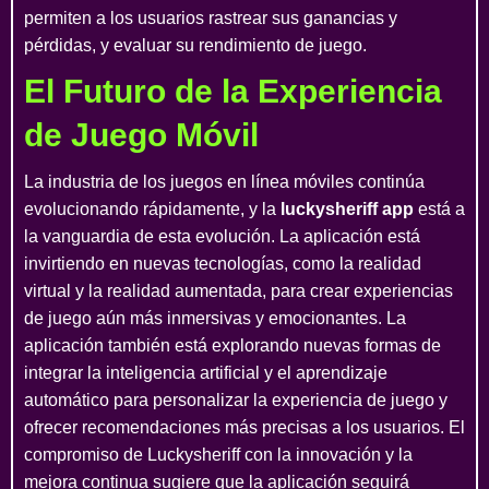
permiten a los usuarios rastrear sus ganancias y
pérdidas, y evaluar su rendimiento de juego.
El Futuro de la Experiencia
de Juego Móvil
La industria de los juegos en línea móviles continúa
evolucionando rápidamente, y la
luckysheriff app
está a
la vanguardia de esta evolución. La aplicación está
invirtiendo en nuevas tecnologías, como la realidad
virtual y la realidad aumentada, para crear experiencias
de juego aún más inmersivas y emocionantes. La
aplicación también está explorando nuevas formas de
integrar la inteligencia artificial y el aprendizaje
automático para personalizar la experiencia de juego y
ofrecer recomendaciones más precisas a los usuarios. El
compromiso de Luckysheriff con la innovación y la
mejora continua sugiere que la aplicación seguirá