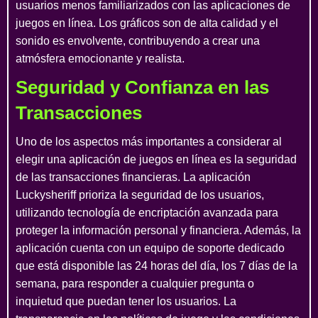
usuarios menos familiarizados con las aplicaciones de
juegos en línea. Los gráficos son de alta calidad y el
sonido es envolvente, contribuyendo a crear una
atmósfera emocionante y realista.
Seguridad y Confianza en las
Transacciones
Uno de los aspectos más importantes a considerar al
elegir una aplicación de juegos en línea es la seguridad
de las transacciones financieras. La aplicación
Luckysheriff prioriza la seguridad de los usuarios,
utilizando tecnología de encriptación avanzada para
proteger la información personal y financiera. Además, la
aplicación cuenta con un equipo de soporte dedicado
que está disponible las 24 horas del día, los 7 días de la
semana, para responder a cualquier pregunta o
inquietud que puedan tener los usuarios. La