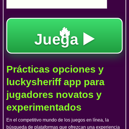
🔥
Juega ▶️
Prácticas opciones y
luckysheriff app para
jugadores novatos y
experimentados
En el competitivo mundo de los juegos en línea, la
búsqueda de plataformas que ofrezcan una experiencia