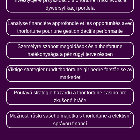
Inwestycje w przyszłość z thorfortune i możliwością
dywersyfikacji portfela
Lanalyse financière approfondie et les opportunités avec
thorfortune pour une gestion dactifs performante
Személyre szabott megoldások és a thorfortune
hatékonysága a pénzügyi tervezésben
Viktige strategier rundt thorfortune gir bedre forståelse av
markedet
Poutavá strategie hazardu a thor fortune casino pro
zkušené hráče
Možnosti růstu vašeho majetku s thorfortune a efektivní
správou financí