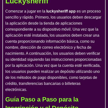
Luckysheriff
Comenzar a jugar en la
luckysheriff app
es un proceso
sencillo y rápido. Primero, los usuarios deben descargar
la aplicación desde la tienda de aplicaciones
correspondiente a su dispositivo móvil. Una vez que la
aplicación esté instalada, los usuarios deben crear una
cuenta proporcionando información básica, como su
nombre, dirección de correo electrónico y fecha de
nacimiento. A continuación, los usuarios deben verificar
su identidad siguiendo las instrucciones proporcionadas
por la aplicación. Una vez que la cuenta esté verificada,
los usuarios pueden realizar un depósito utilizando uno
de los métodos de pago disponibles, como tarjetas de
crédito, transferencias bancarias o billeteras
electrónicas.
Guía Paso a Paso para la