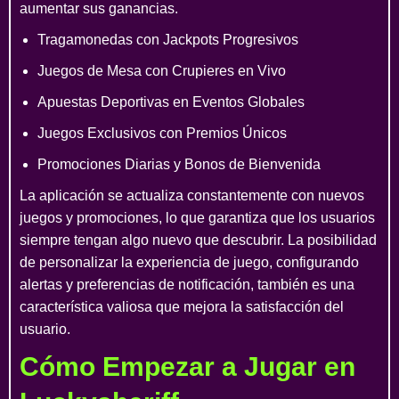
aumentar sus ganancias.
Tragamonedas con Jackpots Progresivos
Juegos de Mesa con Crupieres en Vivo
Apuestas Deportivas en Eventos Globales
Juegos Exclusivos con Premios Únicos
Promociones Diarias y Bonos de Bienvenida
La aplicación se actualiza constantemente con nuevos
juegos y promociones, lo que garantiza que los usuarios
siempre tengan algo nuevo que descubrir. La posibilidad
de personalizar la experiencia de juego, configurando
alertas y preferencias de notificación, también es una
característica valiosa que mejora la satisfacción del
usuario.
Cómo Empezar a Jugar en