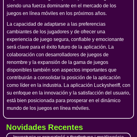
siendo una fuerza dominante en el mercado de los
juegos en línea móviles en los próximos años.
La capacidad de adaptarse a las preferencias
cambiantes de los jugadores y de ofrecer una
experiencia de juego segura, confiable y emocionante
será clave para el éxito futuro de la aplicación. La
colaboración con desarrolladores de juegos de
renombre y la expansión de la gama de juegos
disponibles también son aspectos importantes que
contribuirán a consolidar la posición de la aplicación
como líder en la industria. La aplicación Luckysheriff, con
su enfoque en la innovación y la satisfacción del usuario,
está bien posicionada para prosperar en el dinámico
mundo de los juegos en línea móviles.
Novidades Recentes