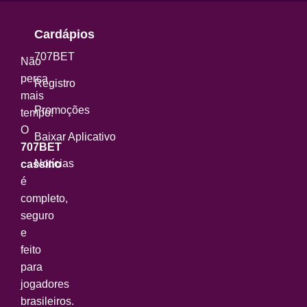
Cardápios
707BET
Não
perca
Registro
mais
Promoções
tempo!
O
Baixar Aplicativo
707BET
Notícias
cassino
é
completo,
seguro
e
feito
para
jogadores
brasileiros.