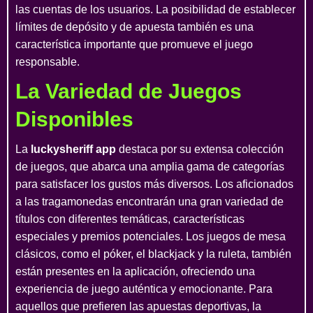
las cuentas de los usuarios. La posibilidad de establecer
límites de depósito y de apuesta también es una
característica importante que promueve el juego
responsable.
La Variedad de Juegos
Disponibles
La
luckysheriff app
destaca por su extensa colección
de juegos, que abarca una amplia gama de categorías
para satisfacer los gustos más diversos. Los aficionados
a las tragamonedas encontrarán una gran variedad de
títulos con diferentes temáticas, características
especiales y premios potenciales. Los juegos de mesa
clásicos, como el póker, el blackjack y la ruleta, también
están presentes en la aplicación, ofreciendo una
experiencia de juego auténtica y emocionante. Para
aquellos que prefieren las apuestas deportivas, la