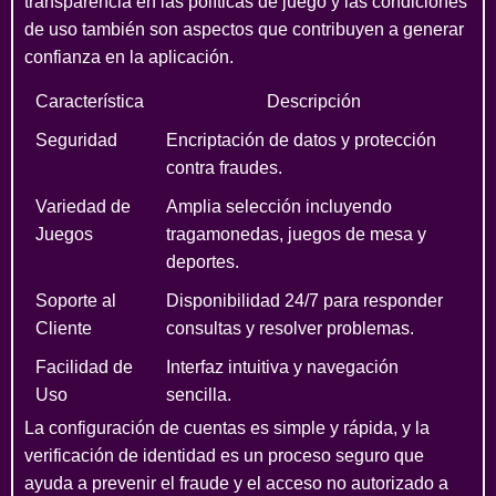
transparencia en las políticas de juego y las condiciones
de uso también son aspectos que contribuyen a generar
confianza en la aplicación.
Característica
Descripción
Seguridad
Encriptación de datos y protección
contra fraudes.
Variedad de
Amplia selección incluyendo
Juegos
tragamonedas, juegos de mesa y
deportes.
Soporte al
Disponibilidad 24/7 para responder
Cliente
consultas y resolver problemas.
Facilidad de
Interfaz intuitiva y navegación
Uso
sencilla.
La configuración de cuentas es simple y rápida, y la
verificación de identidad es un proceso seguro que
ayuda a prevenir el fraude y el acceso no autorizado a