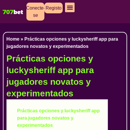
Conecte-
Registo
se
Cassino Ao Vivo
Caça Níqueis
Apostas Esportivas
Baixar Aplicativo
Home
»
Prácticas opciones y luckysheriff app para
jugadores novatos y experimentados
Prácticas opciones y
luckysheriff app para
jugadores novatos y
experimentados
Prácticas opciones y luckysheriff app
para jugadores novatos y
experimentados