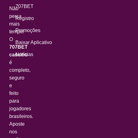
707BET
Não
perca
Registro
mais
Promoções
tempo!
O
Baixar Aplicativo
707BET
Notícias
cassino
é
completo,
seguro
e
feito
para
jogadores
brasileiros.
Aposte
nos