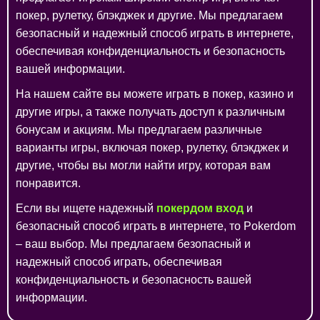
покер, рулетку, блэкджек и другие. Мы предлагаем
безопасный и надежный способ играть в интернете,
обеспечивая конфиденциальность и безопасность
вашей информации.
На нашем сайте вы можете играть в покер, казино и
другие игры, а также получать доступ к различным
бонусам и акциям. Мы предлагаем различные
варианты игры, включая покер, рулетку, блэкджек и
другие, чтобы вы могли найти игру, которая вам
понравится.
Если вы ищете надежный
покердом вход
и
безопасный способ играть в интернете, то Pokerdom
– ваш выбор. Мы предлагаем безопасный и
надежный способ играть, обеспечивая
конфиденциальность и безопасность вашей
информации.