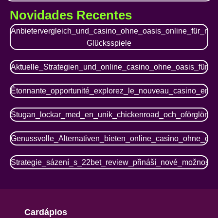
Novidades Recentes
Anbietervergleich_und_casino_ohne_oasis_online_für_mo
Glücksspiele
Aktuelle_Strategien_und_online_casino_ohne_oasis_für_r
Étonnante_opportunité_explorez_le_nouveau_casino_en_li
Stugan_lockar_med_en_unik_chickenroad_och_oförglömli
Genussvolle_Alternativen_bieten_online_casino_ohne_oasis
Strategie_sázení_s_22bet_review_přináší_nové_možnosti
Cardápios