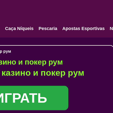
Caça Níqueis
Pescaria
Apostas Esportivas
N
ер рум
зино и покер рум
казино и покер рум
 ИГРАТЬ