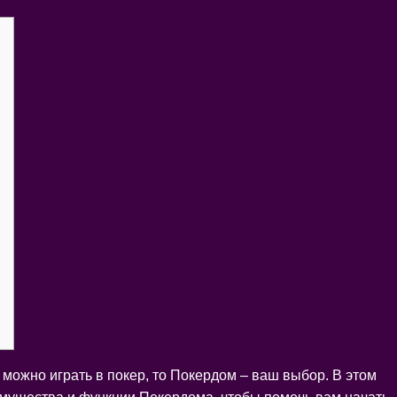
 можно играть в покер, то Покердом – ваш выбор. В этом