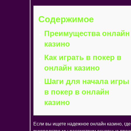
Содержимое
Преимущества онлайн
казино
Как играть в покер в
онлайн казино
Шаги для начала игры
в покер в онлайн
казино
Если вы ищете надежное онлайн казино, где