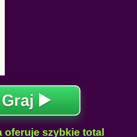
 Graj ▶️
oferuje szybkie total