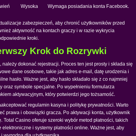
awień
Wysoka
Wymaga posiadania konta Facebook.
tualizacje zabezpieczeń, aby chronić użytkowników przed
nież aktywność na kontach graczy i w razie wykrycia
odpowiednie kroki.
ierwszy Krok do Rozrywki
, należy dokonać rejestracji. Proces ten jest prosty i składa się
owe dane osobowe, takie jak adres e-mail, datę urodzenia i
silne hasło. Ważne jest, aby hasło składało się z co najmniej
fry oraz symbole specjalne. Po wypełnieniu formularza
inkiem aktywacyjnym, który potwierdzi jego tożsamość.
aakceptować regulamin kasyna i politykę prywatności. Warto
ć prawa i obowiązki gracza. Po aktywacji konta, użytkownik
 Total Casino oferuje szeroki wybór metod płatności, takich
 elektroniczne i systemy płatności online. Ważne jest, aby
a i wygodna dla użytkownika.