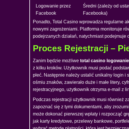
Logowanie przez
Średni (zależy od ust
Facebook
Facebooka)
Ponadto, Total Casino wprowadza regularne ak
nowymi zagrożeniami. Platforma monitoruje rów
podejrzanych działań, natychmiast podejmuje 
Proces Rejestracji – P
Zanim będzie możliwe
total casino logowanie
z kilku kroków. Użytkownik musi podać podstaw
płeć. Następnie należy ustalić unikalny login i 
ośmiu znaków, zawierało duże i małe litery, cy
rejestracyjnego, użytkownik otrzyma e-mail z l
Podczas rejestracji użytkownik musi również z
zapoznać się z tymi dokumentami, aby zrozumie
może dokonać pierwszej wpłaty i rozpocząć grę.
jak karty kredytowe, przelewy bankowe, portfele
wybrać metodę płatności, która jest bezpieczn