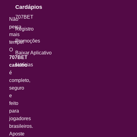
Cardápios
707BET
Não
perca
Registro
mais
Promoções
tempo!
O
Baixar Aplicativo
707BET
Notícias
cassino
é
completo,
seguro
e
feito
para
jogadores
brasileiros.
Aposte