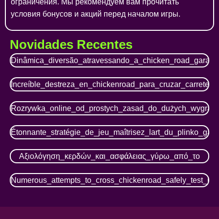
ограничения. Мы рекомендуем вам прочитать
условия бонусов и акций перед началом игры.
Novidades Recentes
Dinâmica_diversão_atravessando_a_chicken_road_gara
Increíble_destreza_en_chickenroad_para_cruzar_carretera
Rozrywka_online_od_prostych_zasad_do_dużych_wygran
Étonnante_stratégie_de_jeu_maîtrisez_lart_du_plinko_g
Αξιολόγηση_κερδών_και_ασφάλειας_γύρω_από_το
Numerous_attempts_to_cross_chickenroad_safely_test_refl