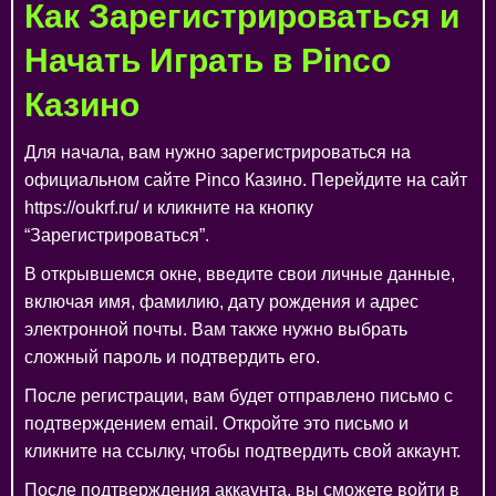
Как Зарегистрироваться и
Начать Играть в Pinco
Казино
Для начала, вам нужно зарегистрироваться на
официальном сайте Pinco Казино. Перейдите на сайт
https://oukrf.ru/ и кликните на кнопку
“Зарегистрироваться”.
В открывшемся окне, введите свои личные данные,
включая имя, фамилию, дату рождения и адрес
электронной почты. Вам также нужно выбрать
сложный пароль и подтвердить его.
После регистрации, вам будет отправлено письмо с
подтверждением email. Откройте это письмо и
кликните на ссылку, чтобы подтвердить свой аккаунт.
После подтверждения аккаунта, вы сможете войти в