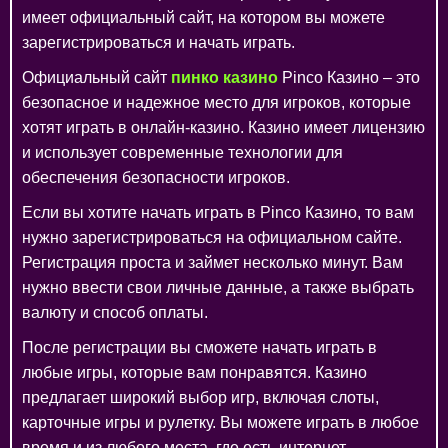
имеет официальный сайт, на котором вы можете
зарегистрироваться и начать играть.
Официальный сайт
пинко казино
Pinco Казино – это
безопасное и надежное место для игроков, которые
хотят играть в онлайн-казино. Казино имеет лицензию
и использует современные технологии для
обеспечения безопасности игроков.
Если вы хотите начать играть в Pinco Казино, то вам
нужно зарегистрироваться на официальном сайте.
Регистрация проста и займет несколько минут. Вам
нужно ввести свои личные данные, а также выбрать
валюту и способ оплаты.
После регистрации вы сможете начать играть в
любые игры, которые вам понравятся. Казино
предлагает широкий выбор игр, включая слоты,
карточные игры и рулетку. Вы можете играть в любое
время и из любого места, где есть интернет.