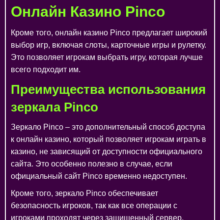
Онлайн Казино Pinco
Кроме того, онлайн казино Pinco предлагает широкий
выбор игр, включая слоты, карточные игры и рулетку.
Это позволяет игрокам выбрать игру, которая лучше
всего подходит им.
Преимущества использования
зеркала Pinco
Зеркало Pinco – это дополнительный способ доступа
к онлайн казино, который позволяет игрокам играть в
казино, не зависящий от доступности официального
сайта. Это особенно полезно в случае, если
официальный сайт Pinco временно недоступен.
Кроме того, зеркало Pinco обеспечивает
безопасность игроков, так как все операции с
игроками проходят через защищенный сервер.