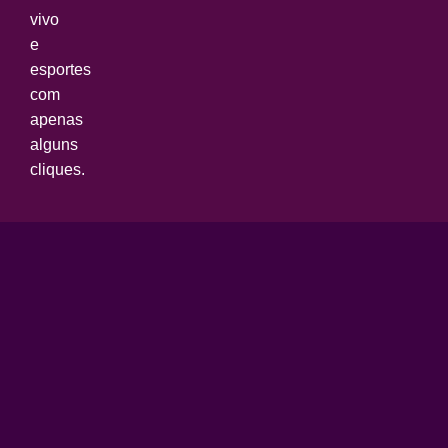
vivo
e
esportes
com
apenas
alguns
cliques.