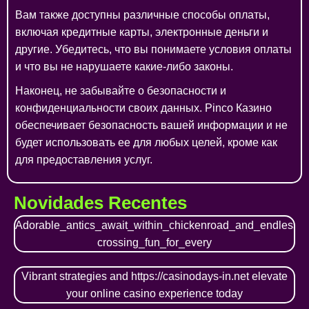
Вам также доступны различные способы оплаты,
включая кредитные карты, электронные деньги и
другие. Убедитесь, что вы понимаете условия оплаты
и что вы не нарушаете какие-либо законы.
Наконец, не забывайте о безопасности и
конфиденциальности своих данных. Pinco Казино
обеспечивает безопасность вашей информации и не
будет использовать ее для любых целей, кроме как
для предоставления услуг.
Novidades Recentes
Adorable_antics_await_within_chickenroad_and_endless_r
crossing_fun_for_every
Vibrant strategies and https://casinodays-in.net elevate
your online casino experience today