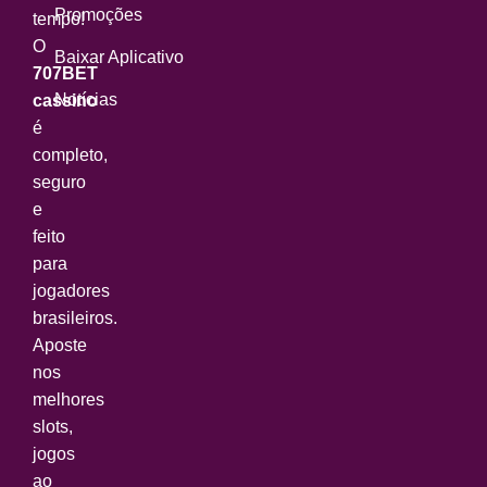
Promoções
tempo!
O
Baixar Aplicativo
707BET
Notícias
cassino
é
completo,
seguro
e
feito
para
jogadores
brasileiros.
Aposte
nos
melhores
slots,
jogos
ao