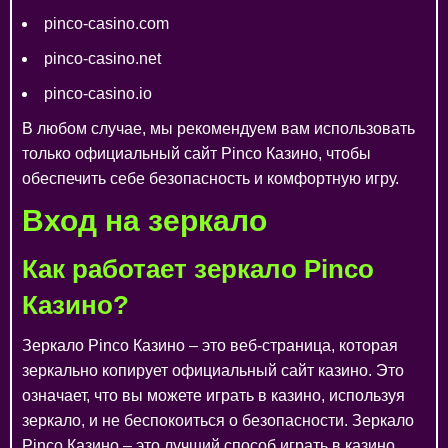
pinco-casino.com
pinco-casino.net
pinco-casino.io
В любом случае, мы рекомендуем вам использовать
только официальный сайт Pinco Казино, чтобы
обеспечить себе безопасность и комфортную игру.
Вход на зеркало
Как работает зеркало Pinco
Казино?
Зеркало Pinco Казино – это веб-страница, которая
зеркально копирует официальный сайт казино. Это
означает, что вы можете играть в казино, используя
зеркало, и не беспокоиться о безопасности. Зеркало
Pinco Казино – это лучший способ играть в казино,