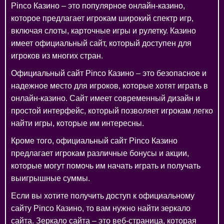
Pinco Казино – это популярное онлайн-казино,
которое предлагает игрокам широкий спектр игр,
включая слоты, карточные игры и рулетку. Казино
имеет официальный сайт, который доступен для
игроков из многих стран.
Официальный сайт Pinco Казино – это безопасное и
надежное место для игроков, которые хотят играть в
онлайн-казино. Сайт имеет современный дизайн и
простой интерфейс, который позволяет игрокам легко
найти игры, которые им интересны.
Кроме того, официальный сайт Pinco Казино
предлагает игрокам различные бонусы и акции,
которые могут помочь им начать играть и получать
выигрышные суммы.
Если вы хотите получить доступ к официальному
сайту Pinco Казино, то вам нужно найти зеркало
сайта. Зеркало сайта – это веб-страница, которая