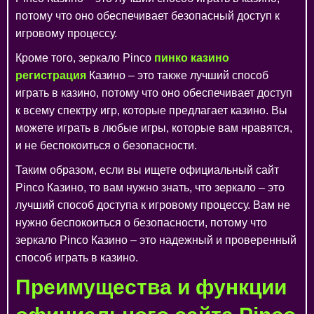
потому что оно обеспечивает безопасный доступ к
игровому процессу.
Кроме того, зеркало Pinco
пинко казино
регистрация
Казино – это также лучший способ
играть в казино, потому что оно обеспечивает доступ
к всему спектру игр, которые предлагает казино. Вы
можете играть в любые игры, которые вам нравятся,
и не беспокоиться о безопасности.
Таким образом, если вы ищете официальный сайт
Pinco Казино, то вам нужно знать, что зеркало – это
лучший способ доступа к игровому процессу. Вам не
нужно беспокоиться о безопасности, потому что
зеркало Pinco Казино – это надежный и проверенный
способ играть в казино.
Преимущества и функции