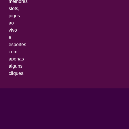
melhores
slots,
jogos
ao
vivo
e
esportes
com
apenas
alguns
cliques.