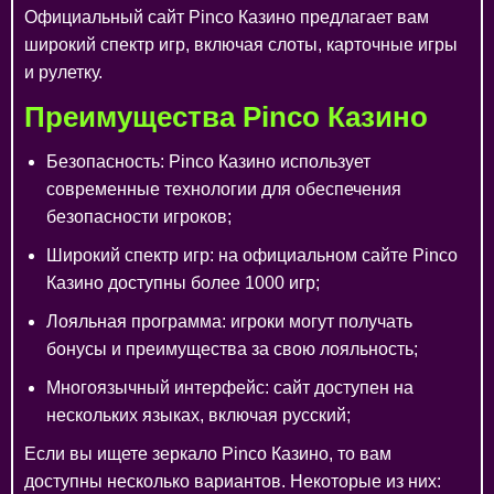
Официальный сайт Pinco Казино предлагает вам
широкий спектр игр, включая слоты, карточные игры
и рулетку.
Преимущества Pinco Казино
Безопасность: Pinco Казино использует
современные технологии для обеспечения
безопасности игроков;
Широкий спектр игр: на официальном сайте Pinco
Казино доступны более 1000 игр;
Лояльная программа: игроки могут получать
бонусы и преимущества за свою лояльность;
Многоязычный интерфейс: сайт доступен на
нескольких языках, включая русский;
Если вы ищете зеркало Pinco Казино, то вам
доступны несколько вариантов. Некоторые из них: