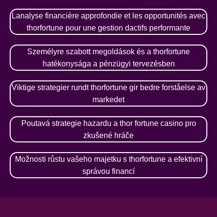
Lanalyse financière approfondie et les opportunités avec
thorfortune pour une gestion dactifs performante
Személyre szabott megoldások és a thorfortune
hatékonysága a pénzügyi tervezésben
Viktige strategier rundt thorfortune gir bedre forståelse av
markedet
Poutavá strategie hazardu a thor fortune casino pro
zkušené hráče
Možnosti růstu vašeho majetku s thorfortune a efektivní
správou financí