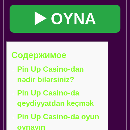
▶️ OYNA
Содержимое
Pin Up Casino-dan
nədir bilərsiniz?
Pin Up Casino-da
qeydiyyatdan keçmək
Pin Up Casino-da oyun
oynayın