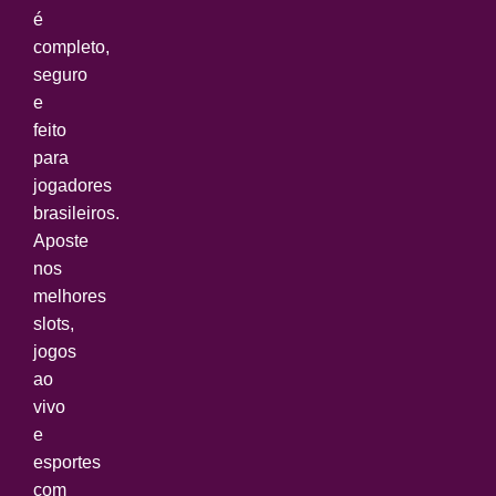
é
completo,
seguro
e
feito
para
jogadores
brasileiros.
Aposte
nos
melhores
slots,
jogos
ao
vivo
e
esportes
com