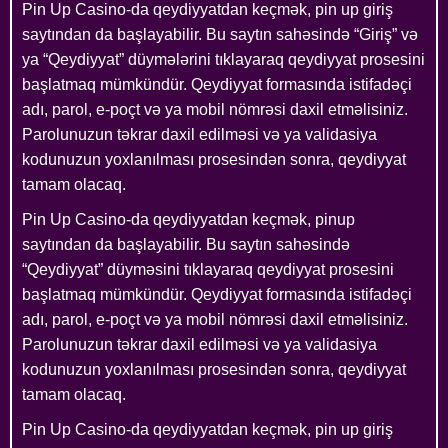
Pin Up Casino-da qeydiyyatdan keçmək, pin up giriş
saytından da başlayabilir. Bu saytın sahəsində “Giriş” və
ya “Qeydiyyat” düymələrini tıklayaraq qeydiyyat prosesini
başlatmaq mümkündür. Qeydiyyat formasında istifadəçi
adı, parol, e-poçt və ya mobil nömrəsi daxil etməlisiniz.
Parolunuzun təkrar daxil edilməsi və ya validasiya
kodunuzun yoxlanılması prosesindən sonra, qeydiyyat
tamam olacaq.
Pin Up Casino-da qeydiyyatdan keçmək, pinup
saytından da başlayabilir. Bu saytın sahəsində
“Qeydiyyat” düyməsini tıklayaraq qeydiyyat prosesini
başlatmaq mümkündür. Qeydiyyat formasında istifadəçi
adı, parol, e-poçt və ya mobil nömrəsi daxil etməlisiniz.
Parolunuzun təkrar daxil edilməsi və ya validasiya
kodunuzun yoxlanılması prosesindən sonra, qeydiyyat
tamam olacaq.
Pin Up Casino-da qeydiyyatdan keçmək, pin up giriş