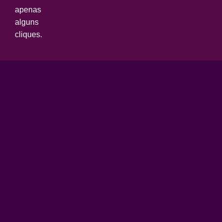
apenas
alguns
cliques.