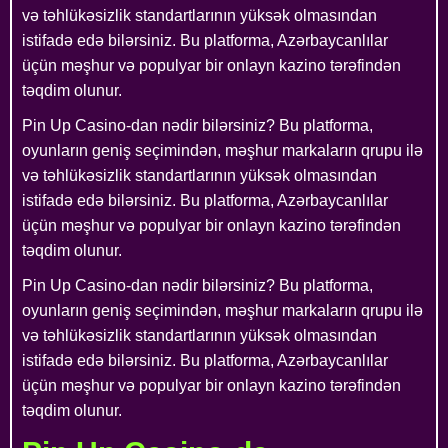
və təhlükəsizlik standartlarının yüksək olmasından
istifadə edə bilərsiniz. Bu platforma, Azərbaycanlılar
üçün məşhur və populyar bir onlayn kazino tərəfindən
təqdim olunur.
Pin Up Casino-dan nədir bilərsiniz? Bu platforma,
oyunların geniş seçimindən, məşhur markaların qrupu ilə
və təhlükəsizlik standartlarının yüksək olmasından
istifadə edə bilərsiniz. Bu platforma, Azərbaycanlılar
üçün məşhur və populyar bir onlayn kazino tərəfindən
təqdim olunur.
Pin Up Casino-dan nədir bilərsiniz? Bu platforma,
oyunların geniş seçimindən, məşhur markaların qrupu ilə
və təhlükəsizlik standartlarının yüksək olmasından
istifadə edə bilərsiniz. Bu platforma, Azərbaycanlılar
üçün məşhur və populyar bir onlayn kazino tərəfindən
təqdim olunur.