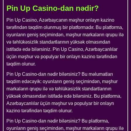
Pin Up Casino-dan nədir?
Pin Up Casino, Azərbaycanın məşhur onlayn kazino
tərəfindən təqdim olunmuş bir platformadır. Bu platforma,
oyunların geniş seçimindən, məşhur markaların qrupu ilə
və təhlükəsizlik standartlarının yüksək olmasından
istifadə edə bilərsiniz. Pin Up Casino, Azərbaycanlılar
üçün məşhur və populyar bir onlayn kazino tərəfindən
təqdim olunur.
Pin Up Casino-dan nədir bilərsiniz? Bu məlumatları
təqdim edəcəyik: oyunların geniş seçimindən, məşhur
markaların qrupu ilə və təhlükəsizlik standartlarının
yüksək olmasından istifadə edə bilərsiniz. Bu platforma,
Azərbaycanlılar üçün məşhur və populyar bir onlayn
kazino tərəfindən təqdim olunur.
Pin Up Casino-dan nədir bilərsiniz? Bu platforma,
oyunların geniş seçimindən, məşhur markaların qrupu ilə