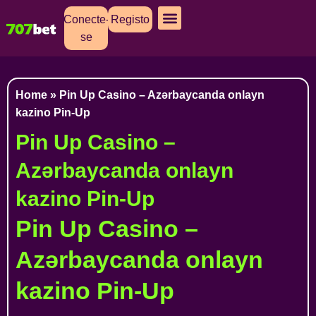
Conecte-
Registo
se
Cassino Ao Vivo
Caça Níqueis
Apostas Esportivas
Baixar Aplicativo
Home
»
Pin Up Casino – Azərbaycanda onlayn
kazino Pin-Up
Pin Up Casino –
Azərbaycanda onlayn
kazino Pin-Up
Pin Up Casino –
Azərbaycanda onlayn
kazino Pin-Up