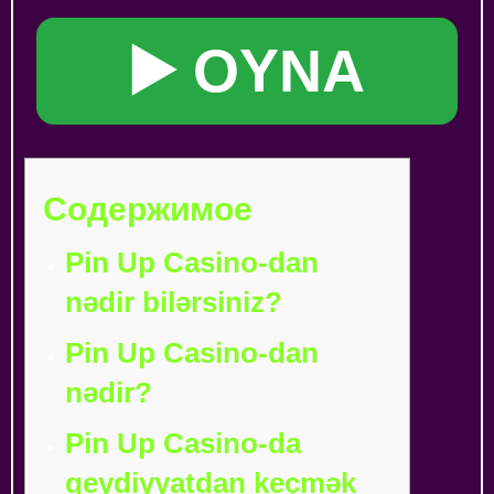
▶️ OYNA
Содержимое
Pin Up Casino-dan
nədir bilərsiniz?
Pin Up Casino-dan
nədir?
Pin Up Casino-da
qeydiyyatdan keçmək