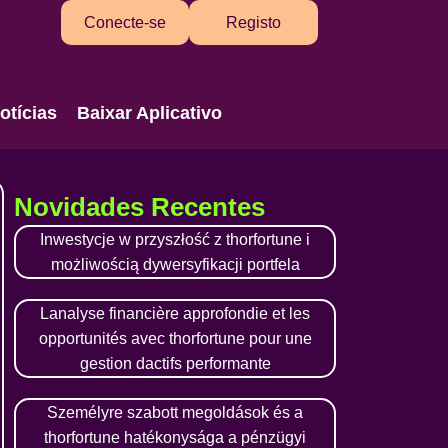
Conecte-se
Registo
otícias
Baixar Aplicativo
Novidades Recentes
Inwestycje w przyszłość z thorfortune i
możliwością dywersyfikacji portfela
Lanalyse financière approfondie et les
opportunités avec thorfortune pour une
gestion dactifs performante
Személyre szabott megoldások és a
thorfortune hatékonysága a pénzügyi