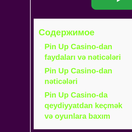
Содержимое
Pin Up Casino-dan
faydaları və nəticələri
Pin Up Casino-dan
nəticələri
Pin Up Casino-da
qeydiyyatdan keçmək
və oyunlara baxım