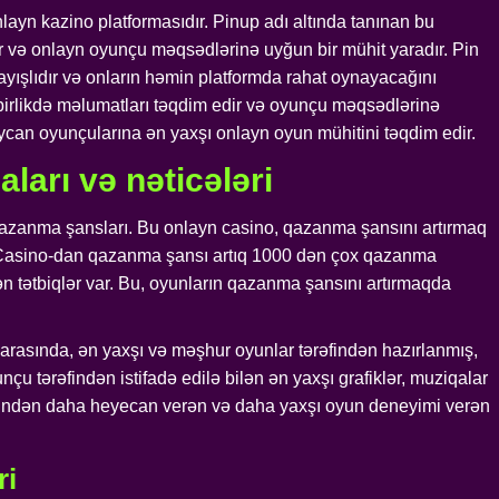
yn kazino platformasıdır. Pinup adı altında tanınan bu
ar və onlayn oyunçu məqsədlərinə uyğun bir mühit yaradır. Pin
ayışlıdır və onların həmin platformda rahat oynayacağını
ə birlikdə məlumatları təqdim edir və oyunçu məqsədlərinə
ycan oyunçularına ən yaxşı onlayn oyun mühitini təqdim edir.
ları və nəticələri
qazanma şansları. Bu onlayn casino, qazanma şansını artırmaq
p Casino-dan qazanma şansı artıq 1000 dən çox qazanma
lən tətbiqlər var. Bu, oyunların qazanma şansını artırmaqda
arasında, ən yaxşı və məşhur oyunlar tərəfindən hazırlanmış,
çu tərəfindən istifadə edilə bilən ən yaxşı grafiklər, muziqalar
əfindən daha heyecan verən və daha yaxşı oyun deneyimi verən
ri