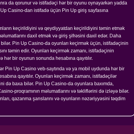
nra da qorunur və istifadəçi hər bir oyunu oynayarkən yadda
Up Casino-dan istifadə üçün Pin Up giriş sayfasına
arın keçirildiyini və qeydiyyatdan keçirildiyini təmin etmək
məlumatlarını daxil etmək və giriş şifrəsini daxil edər. Daha
 bilər. Pin Up Casino-da oyunları keçirmək üçün, istifadəçinin
ını təmin edir. Oyunları keçirmək zamanı, istifadəçinin
ə hər bir oyunun sonunda hesabına qayıtılır.
lər Pin Up Casino veb-saytında və ya mobil uydunda hər bir
abına qayıtılır. Oyunları keçirmək zamanı, istifadəçilər
ini də baxa bilər. Pin Up Casino-da oyunlara baxımda,
asino-proqramının məlumatlarını və təkliflərini də izləyə bilər.
nları, qazanma şanslarını və oyunların nəzəriyyəsini təqdim