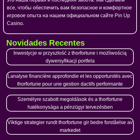
все, чтобы обеспечить вам безопасное и комфортное
игровое опыта на нашем официальном сайте Pin Up
Casino.
Novidades Recentes
Inwestycje w przyszłość z thorfortune i możliwością
dywersyfikacji portfela
Lanalyse financière approfondie et les opportunités avec
thorfortune pour une gestion dactifs performante
Személyre szabott megoldások és a thorfortune
hatékonysága a pénzügyi tervezésben
Viktige strategier rundt thorfortune gir bedre forståelse av
markedet