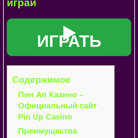
играй
▶️
ИГРАТЬ
Содержимое
Пин Ап Казино –
Официальный сайт
Pin Up Casino
Преимущества