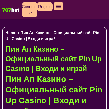
Conecte-
Registo
se
Cassino Ao Vivo
Caça Níqueis
Apostas Esportivas
Baixar Aplicativo
Home
»
Пин Ап Казино – Официальный сайт Pin
Up Casino | Входи и играй
Пин Ап Казино –
Официальный сайт Pin Up
Casino | Входи и играй
Пин Ап Казино –
Официальный сайт Pin
Up Casino | Входи и