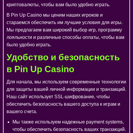
криптовалюты, чтобы вам было удобно играть.
В Pin Up Casino мы ценим наших игроков и
стараемся обеспечить им лучшие условия для игры.
Мы предлагаем вам широкий выбор игр, программу
лояльности и различные способы оплаты, чтобы вам
было удобно играть.
Удобство и безопасность
в Pin Up Casino
Для начала, мы используем современные технологии
для защиты вашей личной информации и транзакций.
Наш сайт использует SSL-шифрование, чтобы
обеспечить безопасность вашего доступа к играм и
вашего счета.
Мы также используем надежные payment systems,
чтобы обеспечить безопасность ваших транзакций.