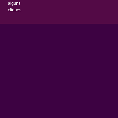
alguns
cliques.