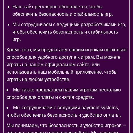
Наш сайт регулярно обновляется, чтобы
обеспечить безопасность и стабильность игр.
Мы сотрудничаем с ведущими разработчиками игр,
чтобы обеспечить безопасность и стабильность
игр.
Кроме того, мы предлагаем нашим игрокам несколько
способов для удобного доступа к играм. Вы можете
играть на нашем официальном сайте, или
использовать наш мобильный приложение, чтобы
играть на любом устройстве.
Мы также предлагаем нашим игрокам несколько
способов для оплаты и снятия средств.
Мы сотрудничаем с ведущими payment systems,
чтобы обеспечить безопасность и удобство оплаты.
Мы понимаем, что безопасность и удобство игроков –
это наша первая и последняя забота. Мы сделаем