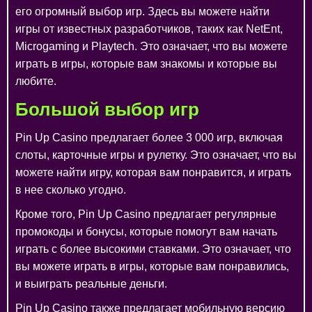
его огромный выбор игр. Здесь вы можете найти
игры от известных разработчиков, таких как NetEnt,
Microgaming и Playtech. Это означает, что вы можете
играть в игры, которые вам знакомы и которые вы
любите.
Большой выбор игр
Pin Up Casino предлагает более 3 000 игр, включая
слоты, карточные игры и рулетку. Это означает, что вы
можете найти игру, которая вам понравится, и играть
в нее сколько угодно.
Кроме того, Pin Up Casino предлагает регулярные
промокоды и бонусы, которые помогут вам начать
играть с более высокими ставками. Это означает, что
вы можете играть в игры, которые вам понравились,
и выиграть реальные деньги.
Pin Up Casino также предлагает мобильную версию