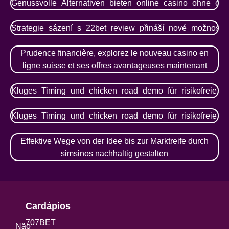
Genussvolle_Alternativen_bieten_online_casino_ohne_oasis
Strategie_sázení_s_22bet_review_přináší_nové_možnosti
Prudence financière, explorez le nouveau casino en
ligne suisse et ses offres avantageuses maintenant
Kluges_Timing_und_chicken_road_demo_für_risikofreie_
Kluges_Timing_und_chicken_road_demo_für_risikofreie_
Effektive Wege von der Idee bis zur Marktreife durch
simsinos nachhaltig gestalten
Cardápios
707BET
Não