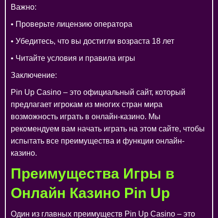
Важно:
• Проверьте лицензию оператора
• Убедитесь, что вы достигли возраста 18 лет
• Читайте условия и правила игры
Заключение:
Pin Up Casino – это официальный сайт, который
предлагает игрокам из многих стран мира
возможность играть в онлайн-казино. Мы
рекомендуем вам начать играть на этом сайте, чтобы
испытать все преимущества и функции онлайн-
казино.
Преимущества Игры в
Онлайн Казино Pin Up
Один из главных преимуществ Pin Up Casino – это