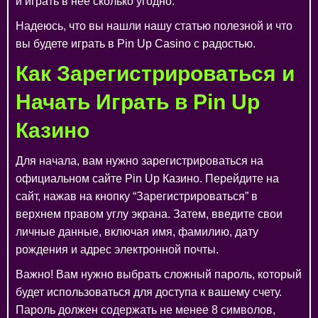
и играть в нее сколько угодно.
Надеюсь, что вы нашли нашу статью полезной и что
вы будете играть в Pin Up Casino с радостью.
Как Зарегистрироваться и
Начать Играть в Pin Up
Казино
Для начала, вам нужно зарегистрироваться на
официальном сайте Pin Up Казино. Перейдите на
сайт, нажав на кнопку “Зарегистрироваться” в
верхнем правом углу экрана. Затем, введите свои
личные данные, включая имя, фамилию, дату
рождения и адрес электронной почты.
Важно! Вам нужно выбрать сложный пароль, который
будет использоваться для доступа к вашему счету.
Пароль должен содержать не менее 8 символов,