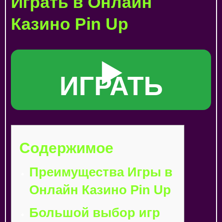
Играть в Онлайн
Казино Pin Up
▶️
ИГРАТЬ
Содержимое
Преимущества Игры в
Онлайн Казино Pin Up
Большой выбор игр