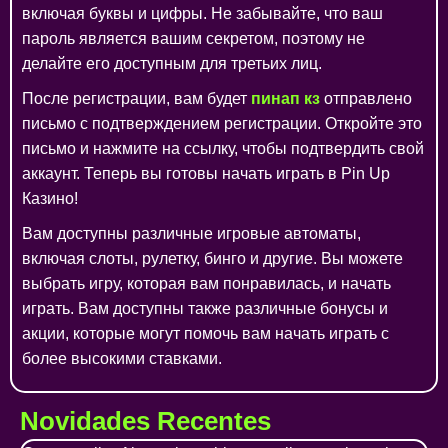
включая буквы и цифры. Не забывайте, что ваш
пароль является вашим секретом, поэтому не
делайте его доступным для третьих лиц.
После регистрации, вам будет
пинап кз
отправлено
письмо с подтверждением регистрации. Откройте это
письмо и нажмите на ссылку, чтобы подтвердить свой
аккаунт. Теперь вы готовы начать играть в Pin Up
Казино!
Вам доступны различные игровые автоматы,
включая слоты, рулетку, бинго и другие. Вы можете
выбрать игру, которая вам понравилась, и начать
играть. Вам доступны также различные бонусы и
акции, которые могут помочь вам начать играть с
более высокими ставками.
Novidades Recentes