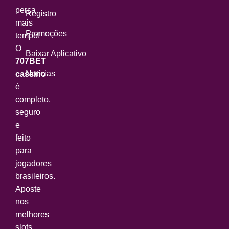
perca
Registro
mais
Promoções
tempo!
O
Baixar Aplicativo
707BET
Notícias
cassino
é
completo,
seguro
e
feito
para
jogadores
brasileiros.
Aposte
nos
melhores
slots,