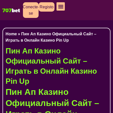
Conecte-
Registo
se
Cassino Ao Vivo
Caça Níqueis
Apostas Esportivas
Baixar Aplicativo
Home
»
Пин Ап Казино Официальный Сайт –
Играть в Онлайн Казино Pin Up
Пин Ап Казино
Официальный Сайт –
Играть в Онлайн Казино
Pin Up
Пин Ап Казино
Официальный Сайт –