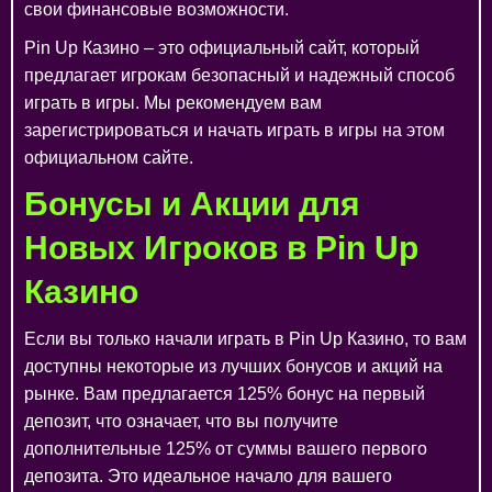
свои финансовые возможности.
Pin Up Казино – это официальный сайт, который
предлагает игрокам безопасный и надежный способ
играть в игры. Мы рекомендуем вам
зарегистрироваться и начать играть в игры на этом
официальном сайте.
Бонусы и Акции для
Новых Игроков в Pin Up
Казино
Если вы только начали играть в Pin Up Казино, то вам
доступны некоторые из лучших бонусов и акций на
рынке. Вам предлагается 125% бонус на первый
депозит, что означает, что вы получите
дополнительные 125% от суммы вашего первого
депозита. Это идеальное начало для вашего