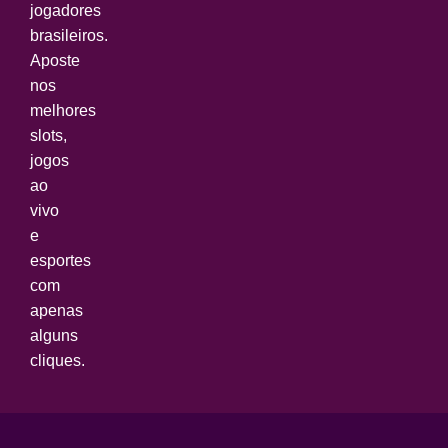
jogadores
brasileiros.
Aposte
nos
melhores
slots,
jogos
ao
vivo
e
esportes
com
apenas
alguns
cliques.