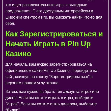
кто ищет развлекательные игры и выгодные
предложения. С его доступным интерфейсом и
широким спектром игр, вы сможете найти что-то для
себя.
Как Зарегистрироваться и
Начать Играть в Pin Up
Казино
Для начала, вам нужно зарегистрироваться на
официальном сайте Pin Up Казино. Перейдите на
сайт, кликнув на кнопку “Зарегистрироваться” в
верхнем правом углу экрана.
Затем, вам нужно выбрать тип аккаунта: игрок или
дилер. Если вы хотите играть в игры, выберите
“Игрок”. Если вы хотите стать дилером, выберите
“Дилер”.