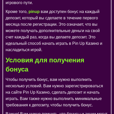
игрового пути.
Кроме того,
pinup
вам доступен бонус на каждый
депозит, который вы сделаете в течение первого
месяца после регистрации. Это означает, что вы
можете получать дополнительные деньги на свой
счет каждый раз, когда вы делаете депозит. Это
идеальный способ начать играть в Pin Up Казино и
насладиться игрой.
Условия для получения
бонуса
Чтобы получить бонус, вам нужно выполнить
несколько условий. Вам нужно зарегистрироваться
на сайте Pin Up Казино, сделать депозит и начать
играть. Вам также нужно выполнить минимальные
требования к депозиту, чтобы получить бонус.
Важно! Вам нужно помнить, что бонусы и акции могут