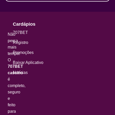
Cardápios
707BET
Não
perca
Registro
mais
Promoções
tempo!
O
Baixar Aplicativo
707BET
Notícias
cassino
é
completo,
seguro
e
feito
para