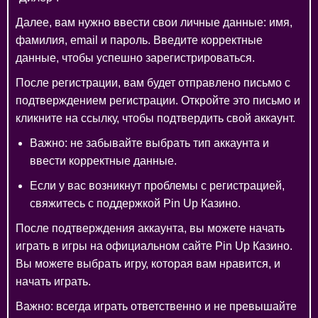
Далее, вам нужно ввести свои личные данные: имя,
фамилия, email и пароль. Введите корректные
данные, чтобы успешно зарегистрироваться.
После регистрации, вам будет отправлено письмо с
подтверждением регистрации. Откройте это письмо и
кликните на ссылку, чтобы подтвердить свой аккаунт.
Важно: не забывайте выбрать тип аккаунта и
ввести корректные данные.
Если у вас возникнут проблемы с регистрацией,
свяжитесь с поддержкой Pin Up Казино.
После подтверждения аккаунта, вы можете начать
играть в игры на официальном сайте Pin Up Казино.
Вы можете выбрать игру, которая вам нравится, и
начать играть.
Важно: всегда играть ответственно и не превышайте