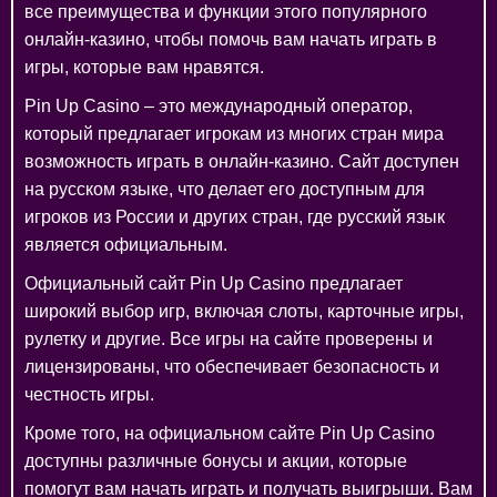
все преимущества и функции этого популярного
онлайн-казино, чтобы помочь вам начать играть в
игры, которые вам нравятся.
Pin Up Casino – это международный оператор,
который предлагает игрокам из многих стран мира
возможность играть в онлайн-казино. Сайт доступен
на русском языке, что делает его доступным для
игроков из России и других стран, где русский язык
является официальным.
Официальный сайт Pin Up Casino предлагает
широкий выбор игр, включая слоты, карточные игры,
рулетку и другие. Все игры на сайте проверены и
лицензированы, что обеспечивает безопасность и
честность игры.
Кроме того, на официальном сайте Pin Up Casino
доступны различные бонусы и акции, которые
помогут вам начать играть и получать выигрыши. Вам