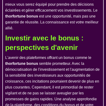
mieux vous serez équipé pour prendre des décisions
éclairées et gérer efficacement vos investissements. Le
thorfortune bonus
est une opportunité, mais pas une
garantie de réussite. La connaissance est votre meilleur
allié.
Investir avec le bonus :
perspectives d'avenir
L'avenir des plateformes offrant un bonus comme le
thorfortune bonus
semble prometteur. Avec la
démocratisation de l'investissement et l'augmentation de
la sensibilité des investisseurs aux opportunités de
croissance, ces incitations pourraient devenir de plus en
plus courantes. Cependant, il est primordial de rester
vigilant et de ne pas se laisser aveugler par les
promesses de gains rapides. Une analyse approfondie
de la plateforme, des conditions du bonus et de votre