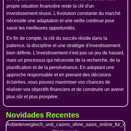
propre situation financière reste la clé d'un
investissement réussi. L'évolution constante du marché
nécessite une adaptation et une veille continue pour
saisir les meilleures opportunités.
En fin de compte, la clé du succès réside dans la
patience, la discipline et une stratégie d'investissement
bien définie. L'investissement n'est pas un jeu de hasard,
mais un processus qui nécessite de la recherche, de la
planification et de la persévérance. En adoptant une
approche responsable et en prenant des décisions
éclairées, vous pouvez maximiser vos chances de
réaliser vos objectifs financiers et de construire un avenir
plus sûr et plus prospère.
Novidades Recentes
Anbietervergleich_und_casino_ohne_oasis_online_für_mo