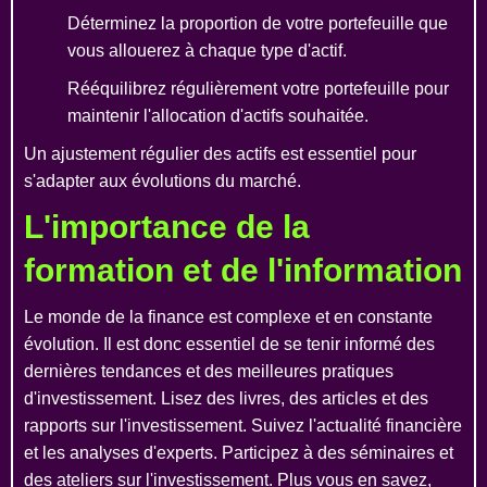
Déterminez la proportion de votre portefeuille que
vous allouerez à chaque type d'actif.
Rééquilibrez régulièrement votre portefeuille pour
maintenir l'allocation d'actifs souhaitée.
Un ajustement régulier des actifs est essentiel pour
s'adapter aux évolutions du marché.
L'importance de la
formation et de l'information
Le monde de la finance est complexe et en constante
évolution. Il est donc essentiel de se tenir informé des
dernières tendances et des meilleures pratiques
d'investissement. Lisez des livres, des articles et des
rapports sur l'investissement. Suivez l'actualité financière
et les analyses d'experts. Participez à des séminaires et
des ateliers sur l'investissement. Plus vous en savez,