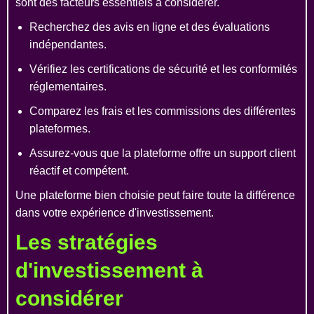
sont des facteurs essentiels à considérer.
Recherchez des avis en ligne et des évaluations
indépendantes.
Vérifiez les certifications de sécurité et les conformités
réglementaires.
Comparez les frais et les commissions des différentes
plateformes.
Assurez-vous que la plateforme offre un support client
réactif et compétent.
Une plateforme bien choisie peut faire toute la différence
dans votre expérience d'investissement.
Les stratégies
d'investissement à
considérer