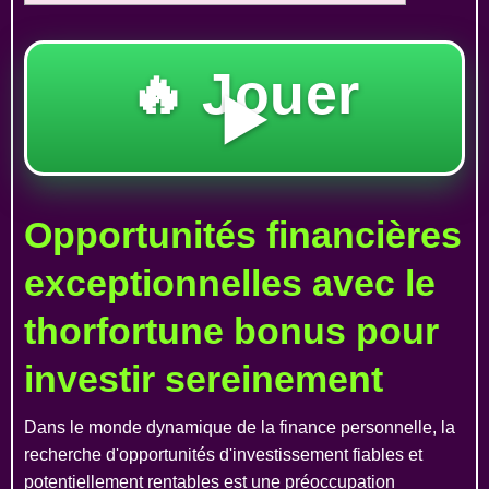
🔥 Jouer
▶️
Opportunités financières
exceptionnelles avec le
thorfortune bonus pour
investir sereinement
Dans le monde dynamique de la finance personnelle, la
recherche d'opportunités d'investissement fiables et
potentiellement rentables est une préoccupation