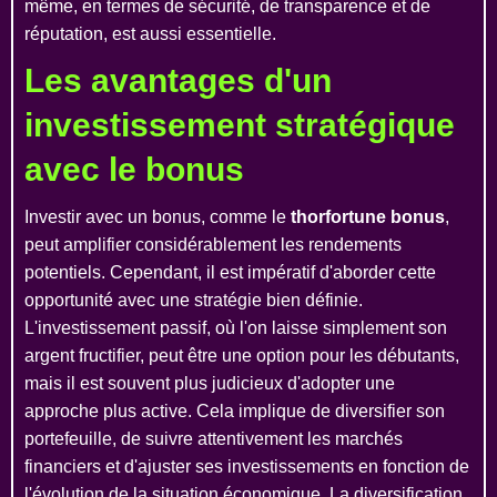
même, en termes de sécurité, de transparence et de
réputation, est aussi essentielle.
Les avantages d'un
investissement stratégique
avec le bonus
Investir avec un bonus, comme le
thorfortune bonus
,
peut amplifier considérablement les rendements
potentiels. Cependant, il est impératif d'aborder cette
opportunité avec une stratégie bien définie.
L'investissement passif, où l'on laisse simplement son
argent fructifier, peut être une option pour les débutants,
mais il est souvent plus judicieux d'adopter une
approche plus active. Cela implique de diversifier son
portefeuille, de suivre attentivement les marchés
financiers et d'ajuster ses investissements en fonction de
l'évolution de la situation économique. La diversification