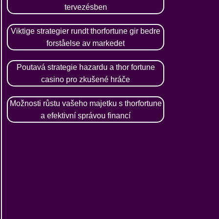
tervezésben
Viktige strategier rundt thorfortune gir bedre
forståelse av markedet
Poutavá strategie hazardu a thor fortune
casino pro zkušené hráče
Možnosti růstu vašeho majetku s thorfortune
a efektivní správou financí