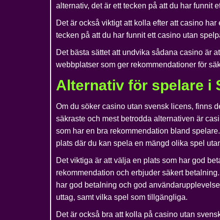
alternativ, det är ett tecken på att du har funnit
Det är också viktigt att kolla efter att casino ha
tecken på att du har funnit ett casino utan spel
Det bästa sättet att undvika sådana casino är a
webbplatser som ger rekommendationer för säk
Alternativ för spelare i
Om du söker casino utan svensk licens, finns de
säkraste och mest betrodda alternativen är casin
som har en bra rekommendation bland spelare. 
plats där du kan spela en mängd olika spel uta
Det viktiga är att välja en plats som har god be
rekommendation och erbjuder säkert betalning.
har god betalning och god användarupplevelse. D
uttag, samt vilka spel som tillgängliga.
Det är också bra att kolla på casino utan svens