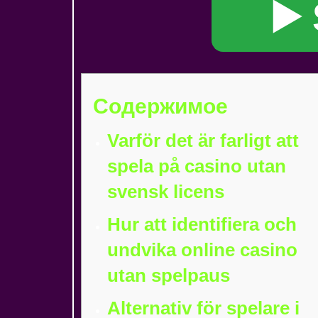
▶️
Содержимое
Varför det är farligt att
spela på casino utan
svensk licens
Hur att identifiera och
undvika online casino
utan spelpaus
Alternativ för spelare i