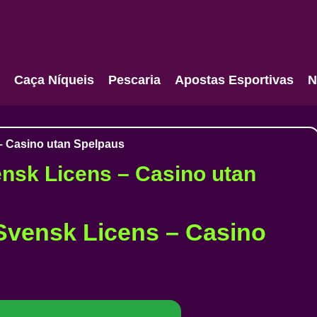
Caça Níqueis
Pescaria
Apostas Esportivas
N
– Casino utan Spelpaus
nsk Licens – Casino utan
Svensk Licens – Casino