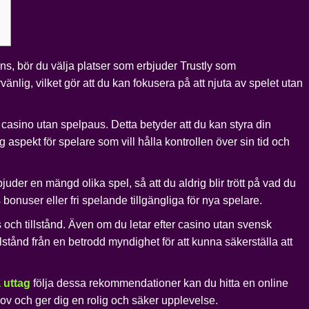
ens, bör du välja platser som erbjuder Trustly som
nlig, vilket gör att du kan fokusera på att njuta av spelet utan
r casino utan spelpaus. Detta betyder att du kan styra din
ig aspekt för spelare som vill hålla kontrollen över sin tid och
uder en mängd olika spel, så att du aldrig blir trött på vad du
 bonuser eller fri spelande tillgängliga för nya spelare.
ns och tillstånd. Även om du letar efter casino utan svensk
illstånd från en betrodd myndighet för att kunna säkerställa att
 uttag
följa dessa rekommendationer kan du hitta en online
v och ger dig en rolig och säker upplevelse.