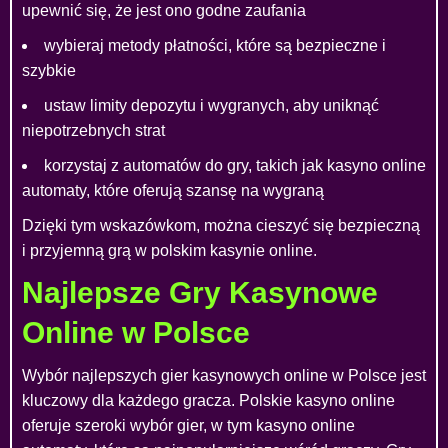
upewnić się, że jest ono godne zaufania
wybieraj metody płatności, które są bezpieczne i
szybkie
ustaw limity depozytu i wygranych, aby uniknąć
niepotrzebnych strat
korzystaj z automatów do gry, takich jak kasyno online
automaty, które oferują szansę na wygraną
Dzięki tym wskazówkom, można cieszyć się bezpieczną
i przyjemną grą w polskim kasynie online.
Najlepsze Gry Kasynowe
Online w Polsce
Wybór najlepszych gier kasynowych online w Polsce jest
kluczowy dla każdego gracza. Polskie kasyno online
oferuje szeroki wybór gier, w tym kasyno online