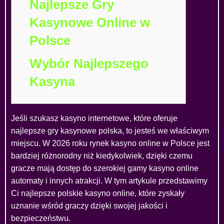
Najlepsze Gry
Kasynowe Online w
Polsce
Wybór Najlepszego
Kasyna
Jeśli szukasz kasyno internetowe, które oferuje
najlepsze gry kasynowe polska, to jesteś we właściwym
miejscu. W 2026 roku rynek kasyno online w Polsce jest
bardziej różnorodny niż kiedykolwiek, dzięki czemu
gracze mają dostęp do szerokiej gamy kasyno online
automaty i innych atrakcji. W tym artykule przedstawimy
Ci najlepsze polskie kasyno online, które zyskały
uznanie wśród graczy dzięki swojej jakości i
bezpieczeństwu.