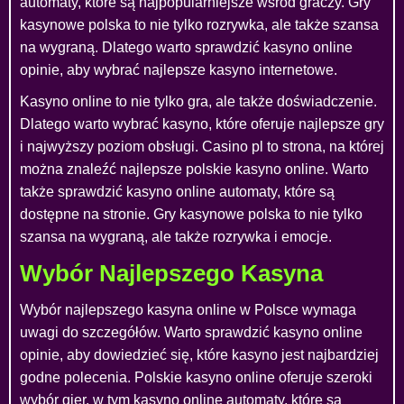
automaty, które są najpopularniejsze wśród graczy. Gry
kasynowe polska to nie tylko rozrywka, ale także szansa
na wygraną. Dlatego warto sprawdzić kasyno online
opinie, aby wybrać najlepsze kasyno internetowe.
Kasyno online to nie tylko gra, ale także doświadczenie.
Dlatego warto wybrać kasyno, które oferuje najlepsze gry
i najwyższy poziom obsługi. Casino pl to strona, na której
można znaleźć najlepsze polskie kasyno online. Warto
także sprawdzić kasyno online automaty, które są
dostępne na stronie. Gry kasynowe polska to nie tylko
szansa na wygraną, ale także rozrywka i emocje.
Wybór Najlepszego Kasyna
Wybór najlepszego kasyna online w Polsce wymaga
uwagi do szczegółów. Warto sprawdzić kasyno online
opinie, aby dowiedzieć się, które kasyno jest najbardziej
godne polecenia. Polskie kasyno online oferuje szeroki
wybór gier, w tym kasyno online automaty, które są