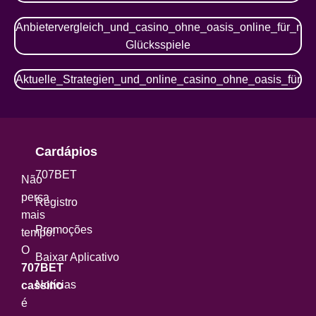
Anbietervergleich_und_casino_ohne_oasis_online_für_mo
Glücksspiele
Aktuelle_Strategien_und_online_casino_ohne_oasis_für_r
Cardápios
707BET
Não
perca
Registro
mais
Promoções
tempo!
O
Baixar Aplicativo
707BET
Notícias
cassino
é