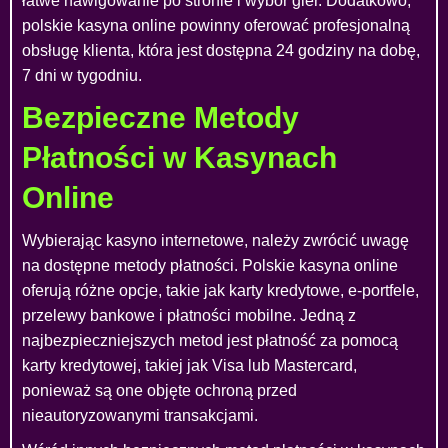
łatwe nawigowanie po stronie i wybór gier. Dodatkowo,
polskie kasyna online powinny oferować profesjonalną
obsługę klienta, która jest dostępna 24 godziny na dobę,
7 dni w tygodniu.
Bezpieczne Metody
Płatności w Kasynach
Online
Wybierając kasyno internetowe, należy zwrócić uwagę
na dostępne metody płatności. Polskie kasyna online
oferują różne opcje, takie jak karty kredytowe, e-portfele,
przelewy bankowe i płatności mobilne. Jedną z
najbezpieczniejszych metod jest płatność za pomocą
karty kredytowej, takiej jak Visa lub Mastercard,
ponieważ są one objęte ochroną przed
nieautoryzowanymi transakcjami.