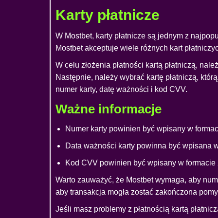
Karty płatnicze
W Mostbet, karty płatnicze są jednym z najpop
Mostbet akceptuje wiele różnych kart płatniczy
W celu złożenia płatności kartą płatniczą, nal
Następnie, należy wybrać kartę płatniczą, któr
numer karty, datę ważności i kod CVV.
Ważne informacje
Numer karty powinien być wpisany w for
Data ważności karty powinna być wpisana 
Kod CVV powinien być wpisany w formacie
Warto zauważyć, że Mostbet wymaga, aby numer
aby transakcja mogła zostać zakończona pomy
Jeśli masz problemy z płatnością kartą płatnic