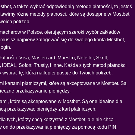
stbet, a także wybrać odpowiednią metodę płatności, to jesteś
tawimy różne metody płatności, które są dostępne w Mostbet,
woich potrzeb.
kmacherów w Polsce, oferującym szeroki wybór zakładów
, musisz najpierw zalogować się do swojego konta Mostbet,
login.
ności: Visa, Mastercard, Maestro, Neteller, Skrill,
EAL, Sofort, Trustly, i inne. Każda z tych metod płatności
 wybrać tę, która najlepiej pasuje do Twoich potrzeb.
i kartami płatniczymi, które są akceptowane w Mostbet. Są
pieczne przekazywanie pieniędzy.
tami, które są akceptowane w Mostbet. Są one idealne dla
chcą przekazywać pieniędzy z kart płatniczych.
dla tych, którzy chcą korzystać z Mostbet, ale nie chcą
uży on do przekazywania pieniędzy za pomocą kodu PIN.