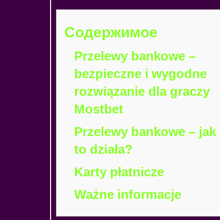
Содержимое
Przelewy bankowe –
bezpieczne i wygodne
rozwiązanie dla graczy
Mostbet
Przelewy bankowe – jak
to działa?
Karty płatnicze
Ważne informacje