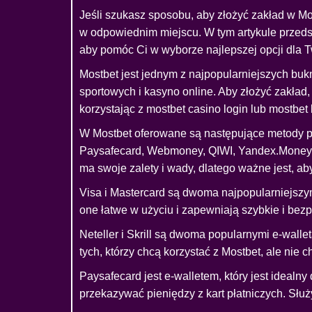
Jeśli szukasz sposobu, aby złożyć zakład w Mo
w odpowiednim miejscu. W tym artykule przeds
aby pomóc Ci w wyborze najlepszej opcji dla T
Mostbet jest jednym z najpopularniejszych bu
sportowych i kasyno online. Aby złożyć zakład
korzystając z mostbet casino login lub mostbet 
W Mostbet oferowane są następujące metody płat
Paysafecard, Webmoney, QIWI, Yandex.Money, iD
ma swoje zalety i wady, dlatego ważne jest, aby
Visa i Mastercard są dwoma najpopularniejszym
one łatwe w użyciu i zapewniają szybkie i bez
Neteller i Skrill są dwoma popularnymi e-walle
tych, którzy chcą korzystać z Mostbet, ale nie 
Paysafecard jest e-walletem, który jest idealny 
przekazywać pieniędzy z kart płatniczych. Sł