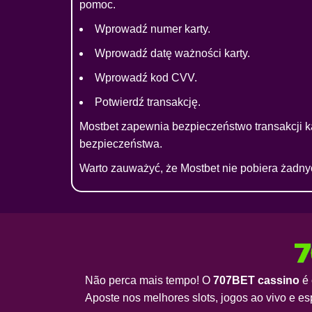
pomoc.
Wprowadź numer karty.
Wprowadź datę ważności karty.
Wprowadź kod CVV.
Potwierdź transakcję.
Mostbet zapewnia bezpieczeństwo transakcji ka
bezpieczeństwa.
Warto zauważyć, że Mostbet nie pobiera żadnyc
Não perca mais tempo! O
707BET cassino
é 
Aposte nos melhores slots, jogos ao vivo e e