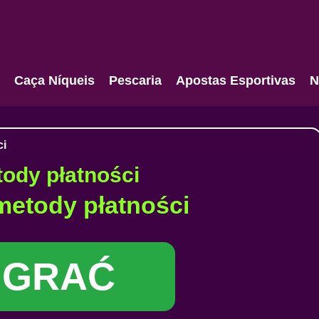
Caça Níqueis
Pescaria
Apostas Esportivas
N
ci
ody płatności
metody płatności
️ GRAĆ