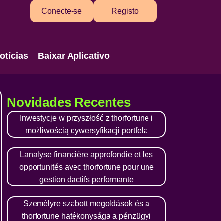
Conecte-se
Registo
otícias
Baixar Aplicativo
Novidades Recentes
Inwestycje w przyszłość z thorfortune i
możliwością dywersyfikacji portfela
Lanalyse financière approfondie et les
opportunités avec thorfortune pour une
gestion dactifs performante
Személyre szabott megoldások és a
thorfortune hatékonysága a pénzügyi