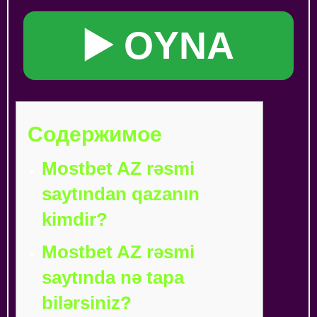
▶️ OYNA
Содержимое
Mostbet AZ rəsmi
saytından qazanın
kimdir?
Mostbet AZ rəsmi
saytında nə tapa
bilərsiniz?