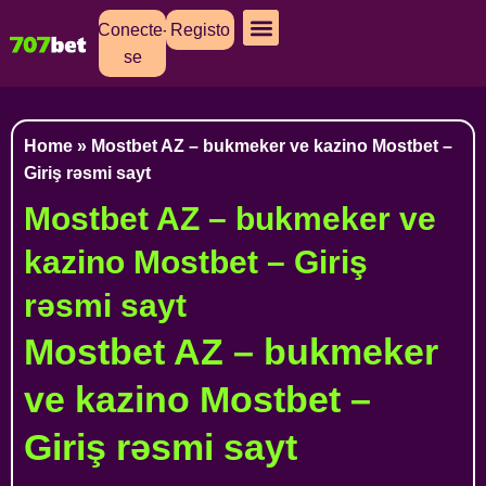
Conecte-
Registo
se
Cassino Ao Vivo
Caça Níqueis
Apostas Esportivas
Baixar Aplicativo
Home
»
Mostbet AZ – bukmeker ve kazino Mostbet –
Giriş rəsmi sayt
Mostbet AZ – bukmeker ve
kazino Mostbet – Giriş
rəsmi sayt
Mostbet AZ – bukmeker
ve kazino Mostbet –
Giriş rəsmi sayt