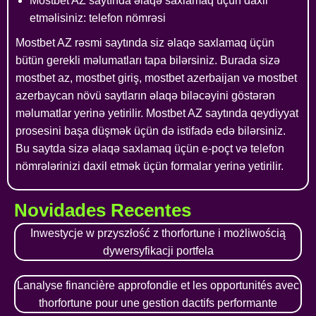
Mostbet AZ saytında əlaqə saxlamaq üçün daxil
etməlisiniz: telefon nömrəsi
Mostbet AZ rəsmi saytında siz əlaqə saxlamaq üçün
bütün gerekli məlumatları tapa bilərsiniz. Burada sizə
mostbet az, mostbet giriş, mostbet azerbaijan və mostbet
azerbaycan növü saytların əlaqə biləcəyini göstərən
məlumatlar yerinə yetirilir. Mostbet AZ saytında qeydiyyat
prosesini başa düşmək üçün də istifadə edə bilərsiniz.
Bu saytda sizə əlaqə saxlamaq üçün e-poçt və telefon
nömrələrinizi daxil etmək üçün formalar yerinə yetirilir.
Novidades Recentes
Inwestycje w przyszłość z thorfortune i możliwością
dywersyfikacji portfela
Lanalyse financière approfondie et les opportunités avec
thorfortune pour une gestion dactifs performante