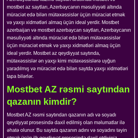
mostbet az saytları, Azerbaycanın məsuliyyəti altında
müraciət edə bilən mütəxəssislər üçün müraciət etmək
və yaxşı xidmətləri almaq üçün ideal yerdir. Mostbet
azerbaijan və mostbet azerbaycan saytları, Azerbaycanın
məsuliyyəti altında müraciət edə bilən mütəxəssislər
üçün müraciət etmək və yaxşı xidmətləri almaq üçün
ideal yerdir. Mostbet az qeydiyyat saytında,
mütəxəssislər ən yaxşı kimi mütəxəssislərə uyğun
yaradılmış və müraciət edə bilən saytda yaxşı xidmətləri
tapa bilərlər.
Mostbet AZ rəsmi saytından
qazanın kimdir?
Mostbet AZ rəsmi saytından qazanın adı və soyadı
qeydiyyat prosesində daxil edilmiş olan məlumatlar ilə
əhatə olunur. Bu saytda qazanın adını və soyadını təyin
etmək üçün ilk qeydiyyat prosesində daxil etdiyiniz