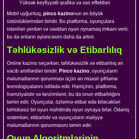
Yüksək keyfiyyətli qrafika və səs effektləri
Mobil uyğunluq,
pinco kazino
nun ən böyük
üstünlüklərindən biridir. Bu platforma, oyunçulara
istənilən yerdən və vaxtdan oyun oynamaq imkanı verir,
bu da onların əyləncəsini daha da artırır.
Təhlükəsizlik və Etibarlılıq
Online kazino seçərkən, təhlükəsizlik və etibarlılıq ən
vacib amillərdən biridir.
Pinco kazino
, oyunçuların
məlumatlarının qorunması üçün ən müasir şifrləmə
texnologiyalarını istifadə edir. Həmçinin, platforma,
lisenziyalıdır və tənzimlənir, bu da onun etibarlılığını
təmin edir. Oyunçular, özlərinə etibar edə biləcəkləri
təhlükəsiz bir oyun mühitində oyun oynaya bilər. Ödəniş
sistemləri, etibarlıdır və oyunçuların maliyyə
məlumatlarının qorunmasını təmin edir.
Oyun Alqoritmlərinin