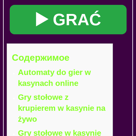
▶️ GRAĆ
Содержимое
Automaty do gier w
kasynach online
Gry stołowe z
krupierem w kasynie na
żywo
Gry stołowe w kasynie