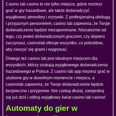
Casino lab casino to nie tylko miejsce, gdzie możesz
grać w gry hazardowe, ale także doświadczyć
wyjątkowej atmosfery i rozrywki. Z profesjonalną obsługą
i przyjaznym personelem, casino lab zapewnia, że Twoje
doświadczenie będzie niezapomniane. Niezależnie od
tego, czy jesteś doświadczonym graczem, czy dopiero
zaczynasz, casinolab oferuje wszystko, co potrzebne,
aby cieszyć się grami i wygrywać.
Dlatego też casino lab jest idealnym miejscem dla
wszystkich, którzy szukają wyjątkowego doświadczenia
hazardowego w Polsce. Z casino lab app możesz grać w
ulubione gry w dowolnym momencie i miejscu, a
casinolab zapewnia, że Twoje doświadczenie będzie
bezpieczne i przyjemne. Nie czekaj dłużej, zarejestruj
się już dziś i odkryj wyjątkowy świat casino lab casino!
Automaty do gier w