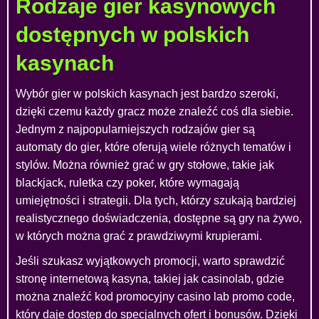
Rodzaje gier kasynowych
dostępnych w polskich
kasynach
Wybór gier w polskich kasynach jest bardzo szeroki,
dzięki czemu każdy gracz może znaleźć coś dla siebie.
Jednym z najpopularniejszych rodzajów gier są
automaty do gier, które oferują wiele różnych tematów i
stylów. Można również grać w gry stołowe, takie jak
blackjack, ruletka czy poker, które wymagają
umiejętności i strategii. Dla tych, którzy szukają bardziej
realistycznego doświadczenia, dostępne są gry na żywo,
w których można grać z prawdziwymi krupierami.
Jeśli szukasz wyjątkowych promocji, warto sprawdzić
stronę internetową kasyna, takiej jak casinolab, gdzie
można znaleźć kod promocyjny casino lab promo code,
który daje dostęp do specjalnych ofert i bonusów. Dzięki