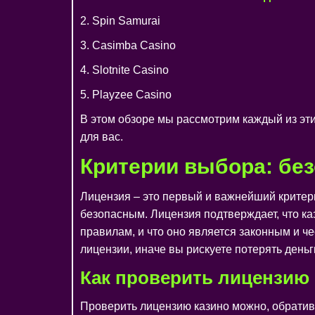
2. Spin Samurai
3. Casimba Casino
4. Slotnite Casino
5. Playzee Casino
В этом обзоре мы рассмотрим каждый из эти
для вас.
Критерии выбора: без
Лицензия – это первый и важнейший критер
безопасным. Лицензия подтверждает, что к
правилам, и что оно является законным и че
лицензии, иначе вы рискуете потерять деньг
Как проверить лицензию 
Проверить лицензию казино можно, обратив