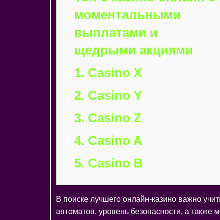
моментальными
выплатами и
щедрыми акциями
1. Casino X
2. Casino Y
3. Casino Z
4. Casino A
5. Casino B
В поиске лучшего онлайн-казино важно учи
автоматов, уровень безопасности, а также