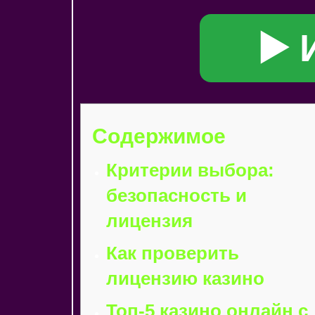
▶️
Содержимое
Критерии выбора:
безопасность и
лицензия
Как проверить
лицензию казино
Топ-5 казино онлайн с