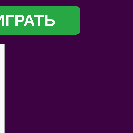
 ИГРАТЬ