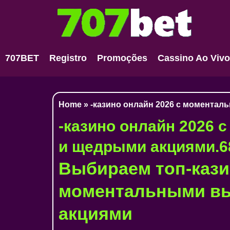
707BET
Registro
Promoções
Cassino Ao Vivo
Home
»
-казино онлайн 2026 с моментал
-казино онлайн 2026
и щедрыми акциями.68
Выбираем топ-кази
моментальными в
акциями