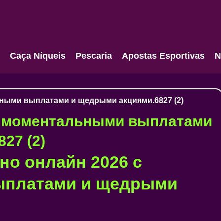
Caça Níqueis
Pescaria
Apostas Esportivas
N
ьными выплатами и щедрыми акциями.6827 (2)
 с моментальными выплатами
27 (2)
но онлайн 2026 с
ыплатами и щедрыми