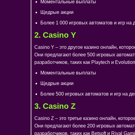
Моментальные выплаты
Щедрые акции
Более 1 000 игровых автоматов и игр на 
2. Casino Y
Casino Y – это другое казино онлайн, кото
Они предлагают более 500 игровых автомато
разработчиков, таких как Playtech и Evolutio
Моментальные выплаты
Щедрые акции
Более 500 игровых автоматов и игр на де
3. Casino Z
Casino Z – это третье казино онлайн, кото
Они предлагают более 200 игровых автомато
разработчиков, таких как Betsoft и Rival Gami