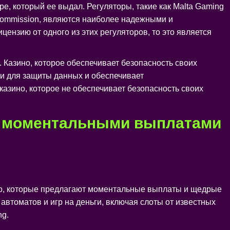
е, который ее выдал. Регуляторы, такие как Malta Gaming
 Commission, являются наиболее надежными и
цензию от одного из этих регуляторов, то это является
. Казино, которое обеспечивает безопасность своих
ии для защиты данных и обеспечивает
казино, которое не обеспечивает безопасность своих
 с моментальными выплатами
ино, которые предлагают моментальные выплаты и щедрые
автоматов и игр на деньги, включая слоты от известных
ng.