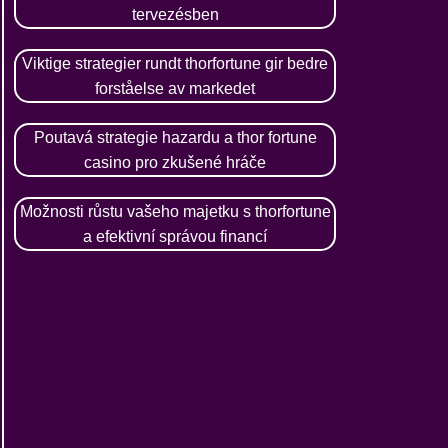
tervezésben
Viktige strategier rundt thorfortune gir bedre
forståelse av markedet
Poutavá strategie hazardu a thor fortune
casino pro zkušené hráče
Možnosti růstu vašeho majetku s thorfortune
a efektivní správou financí