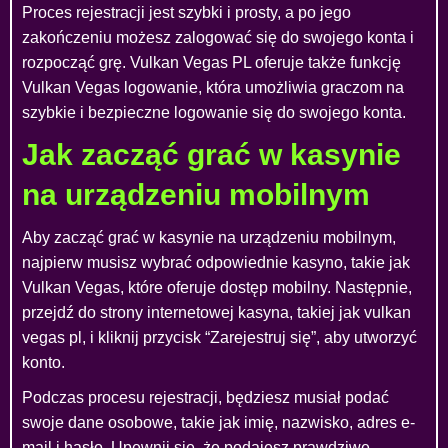
Proces rejestracji jest szybki i prosty, a po jego
zakończeniu możesz zalogować się do swojego konta i
rozpocząć grę. Vulkan Vegas PL oferuje także funkcję
Vulkan Vegas logowanie, która umożliwia graczom na
szybkie i bezpieczne logowanie się do swojego konta.
Jak zacząć grać w kasynie
na urządzeniu mobilnym
Aby zacząć grać w kasynie na urządzeniu mobilnym,
najpierw musisz wybrać odpowiednie kasyno, takie jak
Vulkan Vegas, które oferuje dostęp mobilny. Następnie,
przejdź do strony internetowej kasyna, takiej jak vulkan
vegas pl, i kliknij przycisk “Zarejestruj się”, aby utworzyć
konto.
Podczas procesu rejestracji, będziesz musiał podać
swoje dane osobowe, takie jak imię, nazwisko, adres e-
mail i hasło. Upewnij się, że podajesz prawdziwe