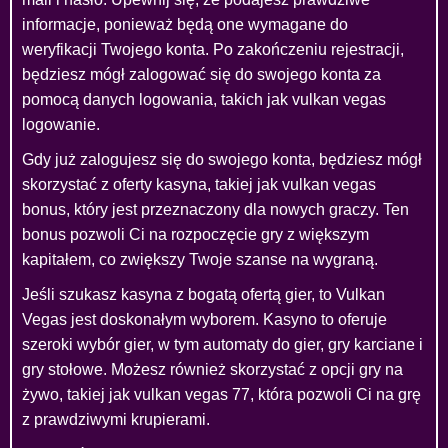
informacje, ponieważ będą one wymagane do
weryfikacji Twojego konta. Po zakończeniu rejestracji,
będziesz mógł zalogować się do swojego konta za
pomocą danych logowania, takich jak vulkan vegas
logowanie.
Gdy już zalogujesz się do swojego konta, będziesz mógł
skorzystać z oferty kasyna, takiej jak vulkan vegas
bonus, który jest przeznaczony dla nowych graczy. Ten
bonus pozwoli Ci na rozpoczęcie gry z większym
kapitałem, co zwiększy Twoje szanse na wygraną.
Jeśli szukasz kasyna z bogatą ofertą gier, to Vulkan
Vegas jest doskonałym wyborem. Kasyno to oferuje
szeroki wybór gier, w tym automaty do gier, gry karciane i
gry stołowe. Możesz również skorzystać z opcji gry na
żywo, takiej jak vulkan vegas 77, która pozwoli Ci na grę
z prawdziwymi krupierami.