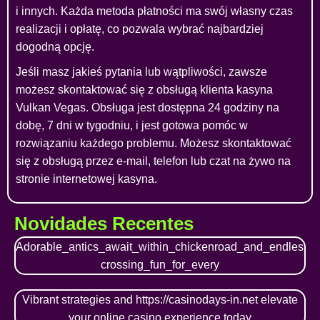
i innych. Każda metoda płatności ma swój własny czas
realizacji i opłatę, co pozwala wybrać najbardziej
dogodną opcję.
Jeśli masz jakieś pytania lub wątpliwości, zawsze
możesz skontaktować się z obsługą klienta kasyna
Vulkan Vegas. Obsługa jest dostępna 24 godziny na
dobę, 7 dni w tygodniu, i jest gotowa pomóc w
rozwiązaniu każdego problemu. Możesz skontaktować
się z obsługą przez e-mail, telefon lub czat na żywo na
stronie internetowej kasyna.
Novidades Recentes
Adorable_antics_await_within_chickenroad_and_endless_r
crossing_fun_for_every
Vibrant strategies and https://casinodays-in.net elevate
your online casino experience today