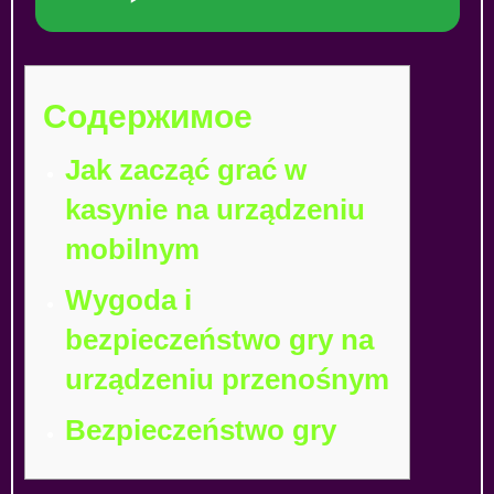
Содержимое
Jak zacząć grać w
kasynie na urządzeniu
mobilnym
Wygoda i
bezpieczeństwo gry na
urządzeniu przenośnym
Bezpieczeństwo gry