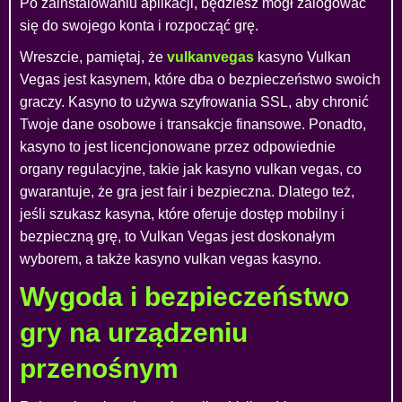
Po zainstalowaniu aplikacji, będziesz mógł zalogować
się do swojego konta i rozpocząć grę.
Wreszcie, pamiętaj, że
vulkanvegas
kasyno Vulkan
Vegas jest kasynem, które dba o bezpieczeństwo swoich
graczy. Kasyno to używa szyfrowania SSL, aby chronić
Twoje dane osobowe i transakcje finansowe. Ponadto,
kasyno to jest licencjonowane przez odpowiednie
organy regulacyjne, takie jak kasyno vulkan vegas, co
gwarantuje, że gra jest fair i bezpieczna. Dlatego też,
jeśli szukasz kasyna, które oferuje dostęp mobilny i
bezpieczną grę, to Vulkan Vegas jest doskonałym
wyborem, a także kasyno vulkan vegas kasyno.
Wygoda i bezpieczeństwo
gry na urządzeniu
przenośnym