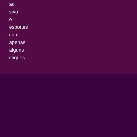
ao
vivo
e
esportes
com
apenas
alguns
cliques.