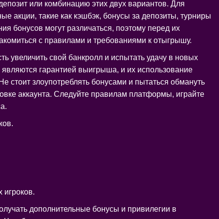
депозит или комбинацию этих двух вариантов. Для
е акции, такие как кэшбэк, бонусы за депозиты, турниры
ния бонусов могут различаться, поэтому перед их
акомиться с правилами и требованиями к отыгрышу.
ть увеличить свой банкролл и испытать удачу в новых
е являются гарантией выигрыша, и их использование
Не стоит злоупотреблять бонусами и пытаться обмануть
ировке аккаунта. Следуйте правилам платформы, играйте
а.
ков.
 игроков.
олучать дополнительные бонусы и привилегии в