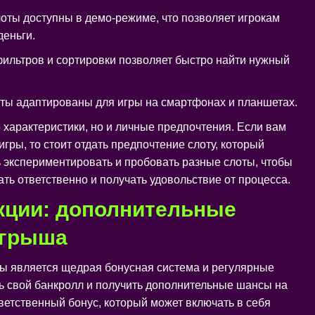
лоты доступны в демо-режиме, что позволяет игрокам
деньги.
фильтров и сортировки позволяет быстро найти нужный
оты адаптированы для игры на смартфонах и планшетах.
о характеристики, но и личные предпочтения. Если вам
гры, то стоит отдать предпочтение слоту, который
ь экспериментировать и пробовать разные слоты, чтобы
ть ответственно и получать удовольствие от процесса.
акции: дополнительные
игрыша
 является щедрая бонусная система и регулярные
ть свой банкролл и получить дополнительные шансы на
етственный бонус, который может включать в себя