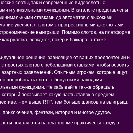
ические слоты, так и современные видеослоты с
ми и уникальными функциями. В каталоге представлены
с минимальными ставками до автоматов с высокими
мание уделяется слотам с прогрессивными джекпотами,
астрономические выигрыши. Помимо слотов, на платформе
как рулетка, блэкджек, покер и баккара, а также
ивидуальное решение, зависящее от ваших предпочтений и
 с простых слотов с небольшими ставками, чтобы освоить
 азартных развлечений. Опытным игрокам, которые ищут
но попробовать слоты с бонусными раундами,
льными функциями. Не забывайте также обращать
 который показывает, какую часть ставок в среднем
пективе. Чем выше RTP, тем больше шансов на выигрыш.
 приключения, фэнтези, история и многое другое.
 слоты появляются на платформе практически каждую