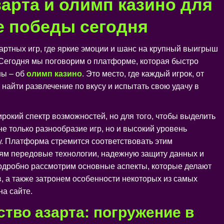
арта и олимп казино для
ие победы сегодня
ртных игр, где яркие эмоции и шанс на крупный выигрыш
 Сегодня мы поговорим о платформе, которая быстро
ны – об
олимп казино
. Это место, где каждый игрок, от
найти развлечение по вкусу и испытать свою удачу в
окий спектр возможностей, но для того, чтобы выделить
не только разнообразие игр, но и высокий уровень
у. Платформа стремится соответствовать этим
ям передовые технологии, надежную защиту данных и
подробно рассмотрим основные аспекты, которые делают
, а также затронем особенности некоторых из самых
а сайте.
тво азарта: погружение в