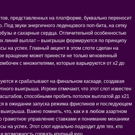
тов, представленных на платформе, буквально переносит
. Под звуки энергичного леденцового поп-бита, на сетку
рбузы и сахарные сердца. Отличительной особенностью
ских линий выплат – выигрыши формируются по принципу
сы на успех. Главный акцент в этом слоте сделан на
дое вращение может принести не только мгновенный
омбочек с множителями, которые варьируются от x2 до
уются и срабатывают на финальном каскаде, создавая
ного выигрыша. Игроки отмечают, что этот слот известен
асштабов, способными пробить потолок выплатой до x21
ется в ожидании запуска режима фриспинов и последующем
выигрыша. Важно помнить, что, как и в любом азартном
но грамотное управление ставками и понимание механики
ы на успех. Этот слот идеально подходит для тех, кто
 и возможность сорвать крупный куш.