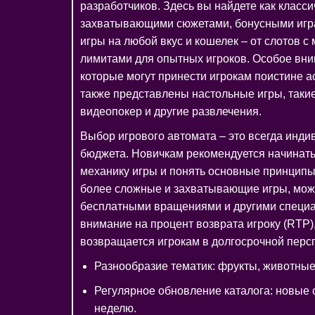
разработчиков. Здесь вы найдете как класс
захватывающими сюжетами, бонусными игра
игры на любой вкус и кошелек – от слотов 
лимитами для опытных игроков. Особое вни
которые могут принести игрокам поистине 
также представлены настольные игры, такие 
видеопокер и другие развлечения.
Выбор игрового автомата – это всегда инд
бюджета. Новичкам рекомендуется начинать
механику игры и понять основные принципы
более сложные и захватывающие игры, мож
бесплатными вращениями и другими специа
внимание на процент возврата игроку (RTP),
возвращается игрокам в долгосрочной перс
Разнообразие тематик: фрукты, животные,
Регулярное обновление каталога: новые
неделю.