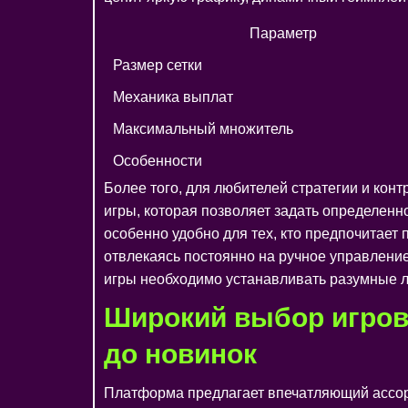
Параметр
Размер сетки
Механика выплат
Максимальный множитель
Особенности
Более того, для любителей стратегии и кон
игры, которая позволяет задать определенн
особенно удобно для тех, кто предпочитает 
отвлекаясь постоянно на ручное управление
игры необходимо устанавливать разумные л
Широкий выбор игров
до новинок
Платформа предлагает впечатляющий ассор