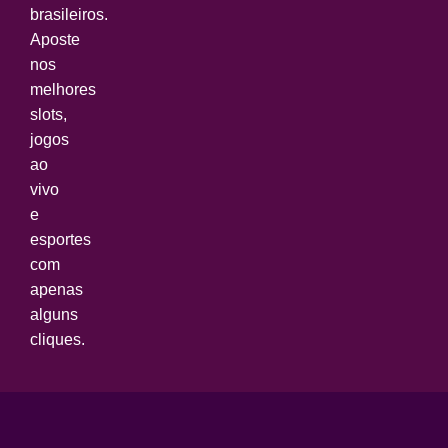
brasileiros.
Aposte
nos
melhores
slots,
jogos
ao
vivo
e
esportes
com
apenas
alguns
cliques.