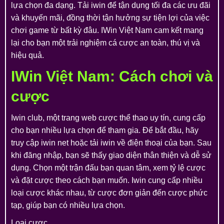
lựa chọn đa dạng. Tải iwin để tận dụng tối đa các ưu đãi
và khuyến mãi, đồng thời tận hưởng sự tiện lợi của việc
chơi game từ bất kỳ đâu. IWin Việt Nam cam kết mang
lại cho bạn một trải nghiệm cá cược an toàn, thú vị và
hiệu quả.
IWin Việt Nam: Cách chơi và
cược
Iwin club, một trang web cược thể thao uy tín, cung cấp
cho bạn nhiều lựa chọn để tham gia. Để bắt đầu, hãy
truy cập iwin net hoặc tải iwin về điện thoại của bạn. Sau
khi đăng nhập, bạn sẽ thấy giao diện thân thiện và dễ sử
dụng. Chọn một trận đấu bạn quan tâm, xem tỷ lệ cược
và đặt cược theo cách bạn muốn. Iwin cung cấp nhiều
loại cược khác nhau, từ cược đơn giản đến cược phức
tạp, giúp bạn có nhiều lựa chọn.
Loại cược