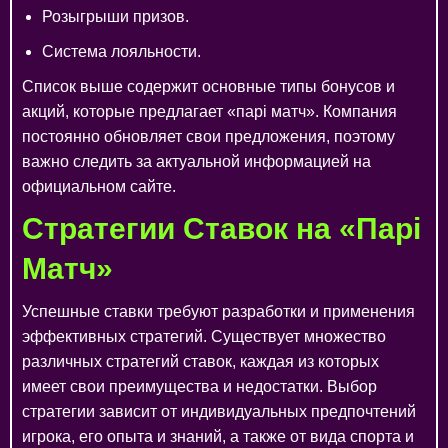
Розыгрыши призов.
Система лояльности.
Список выше содержит основные типы бонусов и
акций, которые предлагает «парі матч». Компания
постоянно обновляет свои предложения, поэтому
важно следить за актуальной информацией на
официальном сайте.
Стратегии Ставок на «Парі
Матч»
Успешные ставки требуют разработки и применения
эффективных стратегий. Существует множество
различных стратегий ставок, каждая из которых
имеет свои преимущества и недостатки. Выбор
стратегии зависит от индивидуальных предпочтений
игрока, его опыта и знаний, а также от вида спорта и