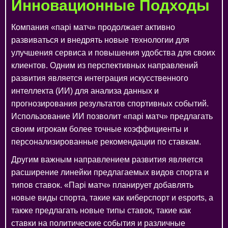
Инновационные Подходы
Компания «парі матч» продолжает активно
развиваться и внедрять новые технологии для
улучшения сервиса и повышения удобства для своих
клиентов. Одним из перспективных направлений
развития является интеграция искусственного
интеллекта (ИИ) для анализа данных и
прогнозирования результатов спортивных событий.
Использование ИИ позволит «парі матч» предлагать
своим игрокам более точные коэффициенты и
персонализированные рекомендации по ставкам.
Другим важным направлением развития является
расширение линейки предлагаемых видов спорта и
типов ставок. «Парі матч» планирует добавлять
новые виды спорта, такие как киберспорт и esports, а
также предлагать новые типы ставок, такие как
ставки на политические события и различные