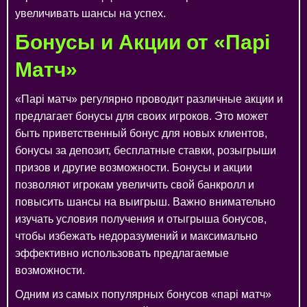
увеличивать шансы на успех.
Бонусы и Акции от «Парі
Матч»
«Парі матч» регулярно проводит различные акции и
предлагает бонусы для своих игроков. Это может
быть приветственный бонус для новых клиентов,
бонусы за депозит, бесплатные ставки, розыгрыши
призов и другие возможности. Бонусы и акции
позволяют игрокам увеличить свой банкролл и
повысить шансы на выигрыш. Важно внимательно
изучать условия получения и отыгрыша бонусов,
чтобы избежать недоразумений и максимально
эффективно использовать предлагаемые
возможности.
Одним из самых популярных бонусов «парі матч»