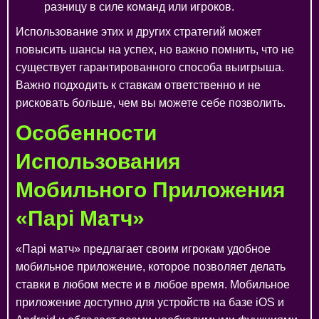
разницу в силе команд или игроков.
Использование этих и других стратегий может
повысить шансы на успех, но важно помнить, что не
существует гарантированного способа выигрыша.
Важно подходить к ставкам ответственно и не
рисковать больше, чем вы можете себе позволить.
Особенности
Использования
Мобильного Приложения
«Парі Матч»
«Парі матч» предлагает своим игрокам удобное
мобильное приложение, которое позволяет делать
ставки в любом месте и в любое время. Мобильное
приложение доступно для устройств на базе iOS и