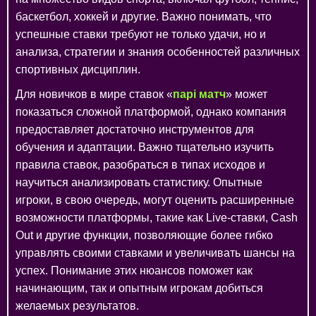
баскетбол, хоккей и другие. Важно понимать, что
успешные ставки требуют не только удачи, но и
анализа, стратегии и знания особенностей различных
спортивных дисциплин.
Для новичков в мире ставок «
парі матч
» может
показаться сложной платформой, однако компания
предоставляет достаточно инструментов для
обучения и адаптации. Важно тщательно изучить
правила ставок, разобраться в типах исходов и
научиться анализировать статистику. Опытные
игроки, в свою очередь, могут оценить расширенные
возможности платформы, такие как Live-ставки, Cash
Out и другие функции, позволяющие более гибко
управлять своими ставками и увеличивать шансы на
успех. Понимание этих нюансов поможет как
начинающим, так и опытным игрокам добиться
желаемых результатов.