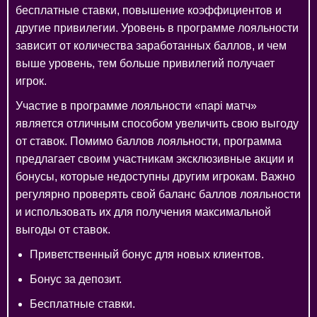
бесплатные ставки, повышение коэффициентов и
другие привилегии. Уровень в программе лояльности
зависит от количества заработанных баллов, и чем
выше уровень, тем больше привилегий получает
игрок.
Участие в программе лояльности «парі матч»
является отличным способом увеличить свою выгоду
от ставок. Помимо баллов лояльности, программа
предлагает своим участникам эксклюзивные акции и
бонусы, которые недоступны другим игрокам. Важно
регулярно проверять свой баланс баллов лояльности
и использовать их для получения максимальной
выгоды от ставок.
Приветственный бонус для новых клиентов.
Бонус за депозит.
Бесплатные ставки.