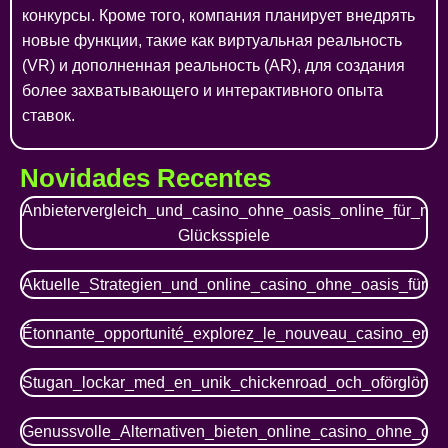
конкурсы. Кроме того, компания планирует внедрять
новые функции, такие как виртуальная реальность
(VR) и дополненная реальность (AR), для создания
более захватывающего и интерактивного опыта
ставок.
Novidades Recentes
Anbietervergleich_und_casino_ohne_oasis_online_für_mo
Glücksspiele
Aktuelle_Strategien_und_online_casino_ohne_oasis_für_r
Étonnante_opportunité_explorez_le_nouveau_casino_en_li
Stugan_lockar_med_en_unik_chickenroad_och_oförglömli
Genussvolle_Alternativen_bieten_online_casino_ohne_oasis