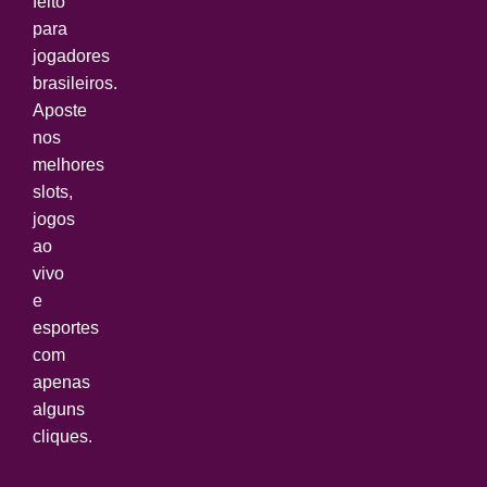
feito
para
jogadores
brasileiros.
Aposte
nos
melhores
slots,
jogos
ao
vivo
e
esportes
com
apenas
alguns
cliques.