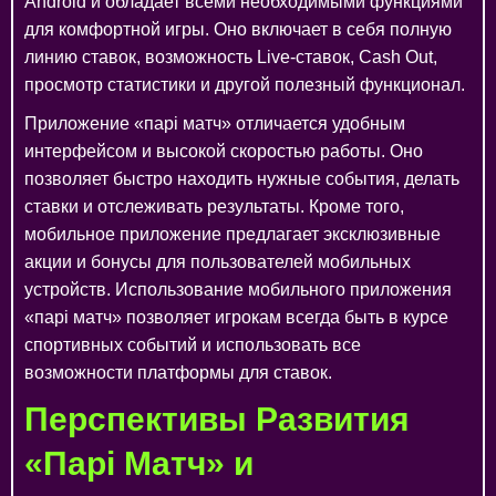
Android и обладает всеми необходимыми функциями
для комфортной игры. Оно включает в себя полную
линию ставок, возможность Live-ставок, Cash Out,
просмотр статистики и другой полезный функционал.
Приложение «парі матч» отличается удобным
интерфейсом и высокой скоростью работы. Оно
позволяет быстро находить нужные события, делать
ставки и отслеживать результаты. Кроме того,
мобильное приложение предлагает эксклюзивные
акции и бонусы для пользователей мобильных
устройств. Использование мобильного приложения
«парі матч» позволяет игрокам всегда быть в курсе
спортивных событий и использовать все
возможности платформы для ставок.
Перспективы Развития
«Парі Матч» и