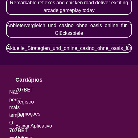
Remarkable reflexes and chicken road deliver exciting
arcade gameplay today
Anbietervergleich_und_casino_ohne_oasis_online_für_mo
Glücksspiele
Aktuelle_Strategien_und_online_casino_ohne_oasis_für_r
Cardápios
707BET
Não
perca
Registro
mais
Promoções
tempo!
O
Baixar Aplicativo
707BET
Notícias