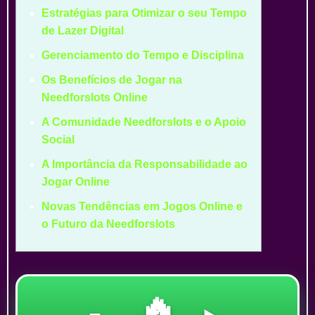
Estratégias para Otimizar o seu Tempo
de Lazer Digital
Gerenciamento do Tempo e Disciplina
Os Benefícios de Jogar na
Needforslots Online
A Comunidade Needforslots e o Apoio
Social
A Importância da Responsabilidade ao
Jogar Online
Novas Tendências em Jogos Online e
o Futuro da Needforslots
🔥