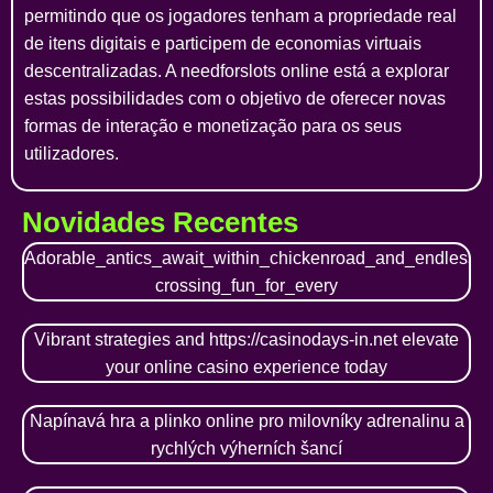
permitindo que os jogadores tenham a propriedade real
de itens digitais e participem de economias virtuais
descentralizadas. A needforslots online está a explorar
estas possibilidades com o objetivo de oferecer novas
formas de interação e monetização para os seus
utilizadores.
Novidades Recentes
Adorable_antics_await_within_chickenroad_and_endless_r
crossing_fun_for_every
Vibrant strategies and https://casinodays-in.net elevate
your online casino experience today
Napínavá hra a plinko online pro milovníky adrenalinu a
rychlých výherních šancí