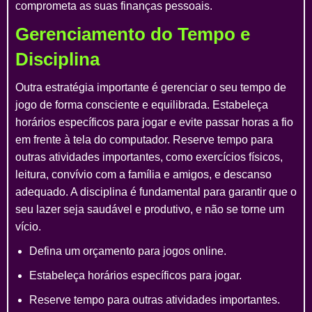
comprometa as suas finanças pessoais.
Gerenciamento do Tempo e
Disciplina
Outra estratégia importante é gerenciar o seu tempo de
jogo de forma consciente e equilibrada. Estabeleça
horários específicos para jogar e evite passar horas a fio
em frente à tela do computador. Reserve tempo para
outras atividades importantes, como exercícios físicos,
leitura, convívio com a família e amigos, e descanso
adequado. A disciplina é fundamental para garantir que o
seu lazer seja saudável e produtivo, e não se torne um
vício.
Defina um orçamento para jogos online.
Estabeleça horários específicos para jogar.
Reserve tempo para outras atividades importantes.