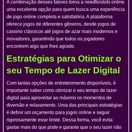
A combinação desses fatores torna a needforslots online
uma excelente opção para quem busca uma experiência
de jogo online completa e satisfatória. A plataforma
oferece jogos de diferentes gêneros, desde jogos de
cassino clássicos até jogos de azar mais modernos e
inovadores, garantindo que todos os jogadores
encontrem algo que lhes agrade.
Estratégias para Otimizar o
seu Tempo de Lazer Digital
Com tantas opções de entretenimento disponíveis, é
importante saber como otimizar o seu tempo de lazer
digital para aproveitar ao máximo os momentos de
diversão e relaxamento. Uma das principais estratégias
é definir um orçamento para jogos online e seguir
rigorosamente esse limite. Dessa forma, você evita
gastar mais do que pode e garante que o seu lazer não