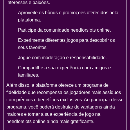
interesses e paixões.
Aproveite os bônus e promoções oferecidos pela
plataforma.
Participe da comunidade needforslots online.
Experimente diferentes jogos para descobrir os
seus favoritos.
Jogue com moderação e responsabilidade.
Compartilhe a sua experiência com amigos e
familiares.
Além disso, a plataforma oferece um programa de
fidelidade que recompensa os jogadores mais assíduos
com prêmios e benefícios exclusivos. Ao participar desse
programa, você poderá desfrutar de vantagens ainda
maiores e tornar a sua experiência de jogo na
needforslots online ainda mais gratificante.