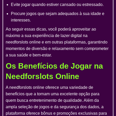
Evite jogar quando estiver cansado ou estressado.
Procure jogos que sejam adequados à sua idade e
interesses.
Ao seguir essas dicas, você poderá aproveitar ao
máximo a sua experiência de lazer digital na
needforslots online e em outras plataformas, garantindo
momentos de diversão e relaxamento sem comprometer
a sua saúde e bem-estar.
Os Benefícios de Jogar na
Needforslots Online
A needforslots online oferece uma variedade de
benefícios que a tornam uma excelente opção para
quem busca entretenimento de qualidade. Além da
ampla seleção de jogos e da segurança dos dados, a
plataforma oferece bônus e promoções exclusivas para