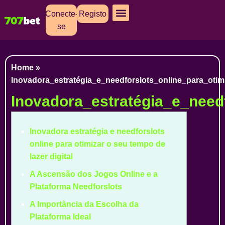
Conecte-
Registo
se
Cassino Ao Vivo
Caça Níqueis
Apostas Esportivas
Baixar Aplicativo
Home
»
Inovadora_estratégia_e_needforslots_online_para_oti
Inovadora_estratégia_e_need
Inovadora estratégia e needforslots
online para otimizar o seu tempo de
lazer digital
A Ascensão dos Jogos Online e a
Plataforma Needforslots
A Importância da Escolha da
Plataforma Ideal