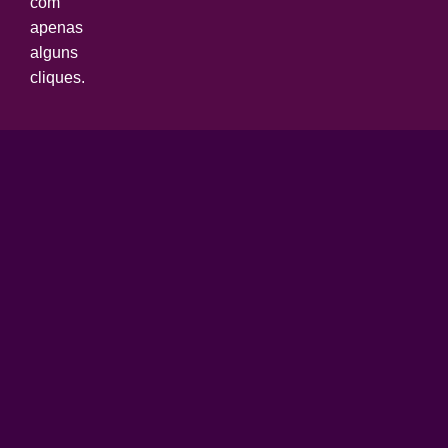
com
apenas
alguns
cliques.