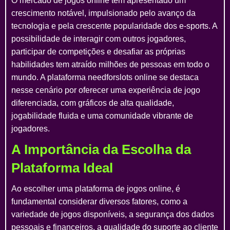
O mercado de jogos online tem apresentado um
crescimento notável, impulsionado pelo avanço da
tecnologia e pela crescente popularidade dos e-sports. A
possibilidade de interagir com outros jogadores,
participar de competições e desafiar as próprias
habilidades tem atraído milhões de pessoas em todo o
mundo. A plataforma needforslots online se destaca
nesse cenário por oferecer uma experiência de jogo
diferenciada, com gráficos de alta qualidade,
jogabilidade fluida e uma comunidade vibrante de
jogadores.
A Importância da Escolha da
Plataforma Ideal
Ao escolher uma plataforma de jogos online, é
fundamental considerar diversos fatores, como a
variedade de jogos disponíveis, a segurança dos dados
pessoais e financeiros, a qualidade do suporte ao cliente