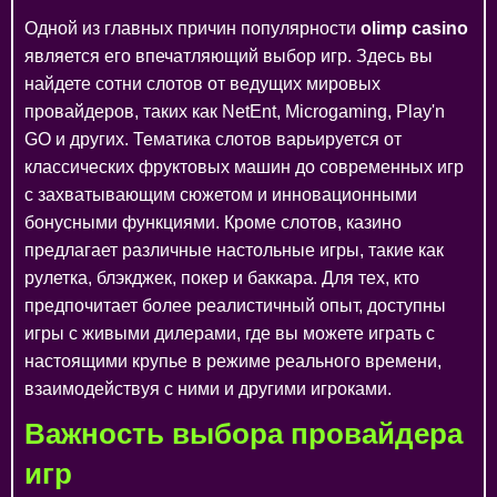
Одной из главных причин популярности
olimp casino
является его впечатляющий выбор игр. Здесь вы
найдете сотни слотов от ведущих мировых
провайдеров, таких как NetEnt, Microgaming, Play'n
GO и других. Тематика слотов варьируется от
классических фруктовых машин до современных игр
с захватывающим сюжетом и инновационными
бонусными функциями. Кроме слотов, казино
предлагает различные настольные игры, такие как
рулетка, блэкджек, покер и баккара. Для тех, кто
предпочитает более реалистичный опыт, доступны
игры с живыми дилерами, где вы можете играть с
настоящими крупье в режиме реального времени,
взаимодействуя с ними и другими игроками.
Важность выбора провайдера
игр