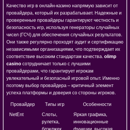
Качество игр в онлайн-казино напрямую зависит от
провайдера, который их разрабатывает. Надежные и
проверенные провайдеры гарантируют честность и
безопасность игр, используя генераторы случайных
чисел (ГСЧ) для обеспечения случайных результатов.
Они также регулярно проходят аудит и сертификацию
независимыми организациями, что подтверждает их
соответствие высоким стандартам качества.
olimp
casino
сотрудничает только с лучшими
провайдерами, что гарантирует игрокам
увлекательный и безопасный игровой опыт. Именно
поэтому выбор провайдера – критичный элемент
успеха платформы и доверия со стороны игроков.
Провайдер
Типы игр
Особенности
NetEnt
Слоты,
Яркая графика,
рулетка,
инновационные
блэкджек
функции, высокая