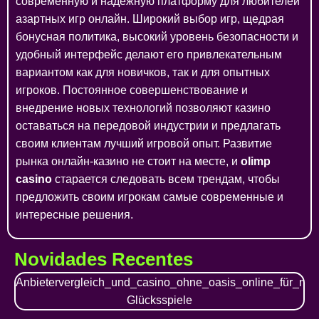
современную и надежную платформу для любителей
азартных игр онлайн. Широкий выбор игр, щедрая
бонусная политика, высокий уровень безопасности и
удобный интерфейс делают его привлекательным
вариантом как для новичков, так и для опытных
игроков. Постоянное совершенствование и
внедрение новых технологий позволяют казино
оставаться на передовой индустрии и предлагать
своим клиентам лучший игровой опыт. Развитие
рынка онлайн-казино не стоит на месте, и
olimp
casino
старается следовать всем трендам, чтобы
предложить своим игрокам самые современные и
интересные решения.
Novidades Recentes
Anbietervergleich_und_casino_ohne_oasis_online_für_mo
Glücksspiele