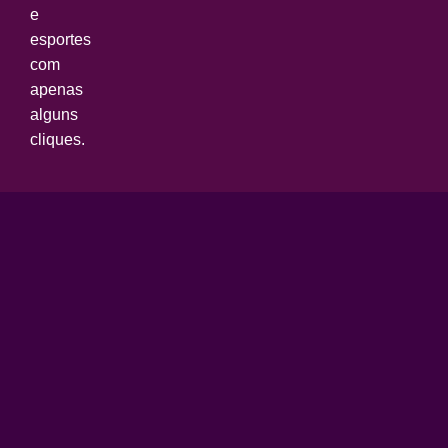
e
esportes
com
apenas
alguns
cliques.