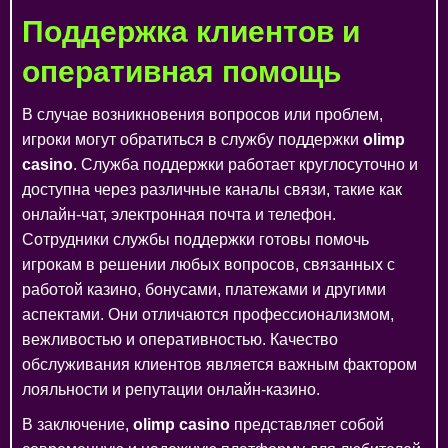
Поддержка клиентов и
оперативная помощь
В случае возникновения вопросов или проблем,
игроки могут обратиться в службу поддержки
olimp
casino
. Служба поддержки работает круглосуточно и
доступна через различные каналы связи, такие как
онлайн-чат, электронная почта и телефон.
Сотрудники службы поддержки готовы помочь
игрокам в решении любых вопросов, связанных с
работой казино, бонусами, платежами и другими
аспектами. Они отличаются профессионализмом,
вежливостью и оперативностью. Качество
обслуживания клиентов является важным фактором
лояльности и репутации онлайн-казино.
В заключение,
olimp casino
представляет собой