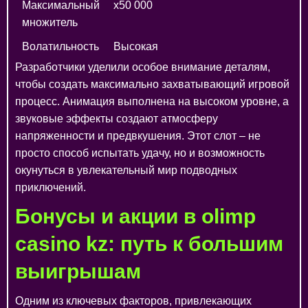
Максимальный
x50 000
множитель
Волатильность
Высокая
Разработчики уделили особое внимание деталям,
чтобы создать максимально захватывающий игровой
процесс. Анимация выполнена на высоком уровне, а
звуковые эффекты создают атмосферу
напряженности и предвкушения. Этот слот – не
просто способ испытать удачу, но и возможность
окунуться в увлекательный мир подводных
приключений.
Бонусы и акции в olimp
casino kz: путь к большим
выигрышам
Одним из ключевых факторов, привлекающих