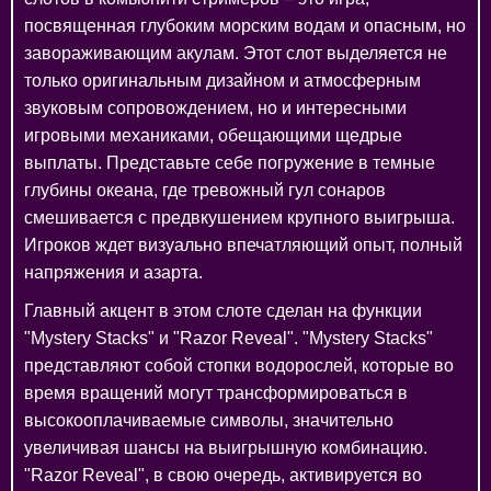
посвященная глубоким морским водам и опасным, но
завораживающим акулам. Этот слот выделяется не
только оригинальным дизайном и атмосферным
звуковым сопровождением, но и интересными
игровыми механиками, обещающими щедрые
выплаты. Представьте себе погружение в темные
глубины океана, где тревожный гул сонаров
смешивается с предвкушением крупного выигрыша.
Игроков ждет визуально впечатляющий опыт, полный
напряжения и азарта.
Главный акцент в этом слоте сделан на функции
"Mystery Stacks" и "Razor Reveal". "Mystery Stacks"
представляют собой стопки водорослей, которые во
время вращений могут трансформироваться в
высокооплачиваемые символы, значительно
увеличивая шансы на выигрышную комбинацию.
"Razor Reveal", в свою очередь, активируется во