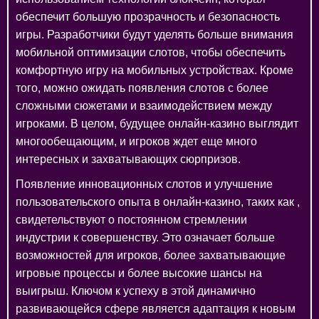
обеспечит большую прозрачность и безопасность
игры. Разработчики будут уделять больше внимания
мобильной оптимизации слотов, чтобы обеспечить
комфортную игру на мобильных устройствах. Кроме
того, можно ожидать появления слотов с более
сложными сюжетами и взаимодействием между
игроками. В целом, будущее онлайн-казино выглядит
многообещающим, и игроков ждет еще много
интересных и захватывающих сюрпризов.
Появление инновационных слотов и улучшение
пользовательского опыта в онлайн-казино, таких как
,
свидетельствуют о постоянном стремлении
индустрии к совершенству. Это означает больше
возможностей для игроков, более захватывающие
игровые процессы и более высокие шансы на
выигрыш. Ключом к успеху в этой динамично
развивающейся сфере является адаптация к новым