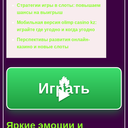
Стратегии игры в слоты: повышаем
шансы на выигрыш
Мобильная версия olimp casino kz:
играйте где угодно и когда угодно
Перспективы развития онлайн-
казино и новые слоты
🔥
Играть
▶️
Яркие эмоции и