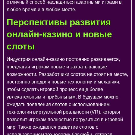
отличный способ насладиться азартными играми в
любое время и в любом месте.
Перспективы развития
онлайн-казино и новые
слоты
Индустрия онлайн-казино постоянно развивается,
предлагая игрокам новые и захватывающие
возможности. Разработчики слотов не стоят на месте,
постоянно внедряя новые технологии и механики,
чтобы сделать игровой процесс еще более
увлекательным и прибыльным. В будущем можно
ожидать появления слотов с использованием
технологии виртуальной реальности (VR), которая
позволит игрокам полностью погрузиться в игровой
мир. Также ожидается развитие слотов с
использованием технологии блокчейн, которая