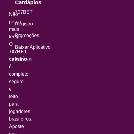
Cardápios
707BET
Não
perca
Registro
mais
Promoções
tempo!
O
Baixar Aplicativo
707BET
Notícias
cassino
é
completo,
seguro
e
feito
para
jogadores
brasileiros.
Aposte
nos