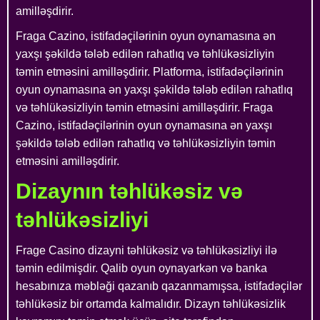
amilləşdirir.
Fraga Cazino, istifadəçilərinin oyun oynamasına ən
yaxşı şəkildə tələb edilən rahatlıq və təhlükəsizliyin
təmin etməsini amilləşdirir. Platforma, istifadəçilərinin
oyun oynamasına ən yaxşı şəkildə tələb edilən rahatlıq
və təhlükəsizliyin təmin etməsini amilləşdirir. Fraga
Cazino, istifadəçilərinin oyun oynamasına ən yaxşı
şəkildə tələb edilən rahatlıq və təhlükəsizliyin təmin
etməsini amilləşdirir.
Dizaynın təhlükəsiz və
təhlükəsizliyi
Frage Casino dizayni təhlükəsiz və təhlükəsizliyi ilə
təmin edilmişdir. Qalib oyun oynayarkən və banka
hesabınıza məbləği qazanıb qazanmamışsa, istifadəçilər
təhlükəsiz bir ortamda kalmalıdır. Dizayn təhlükəsizlik