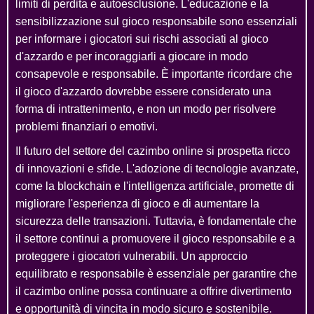
limiti di perdita e autoesclusione. L'educazione e la
sensibilizzazione sul gioco responsabile sono essenziali
per informare i giocatori sui rischi associati al gioco
d'azzardo e per incoraggiarli a giocare in modo
consapevole e responsabile. È importante ricordare che
il gioco d'azzardo dovrebbe essere considerato una
forma di intrattenimento, e non un modo per risolvere
problemi finanziari o emotivi.
Il futuro del settore del cazimbo online si prospetta ricco
di innovazioni e sfide. L'adozione di tecnologie avanzate,
come la blockchain e l'intelligenza artificiale, promette di
migliorare l'esperienza di gioco e di aumentare la
sicurezza delle transazioni. Tuttavia, è fondamentale che
il settore continui a promuovere il gioco responsabile e a
proteggere i giocatori vulnerabili. Un approccio
equilibrato e responsabile è essenziale per garantire che
il cazimbo online possa continuare a offrire divertimento
e opportunità di vincita in modo sicuro e sostenibile.