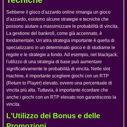
Sebbene il gioco d'azzardo online rimanga un gioco
d'azzardo, esistono alcune strategie e tecniche che
possono aiutare a massimizzare le probabilità di vincita.
La gestione del bankroll, come già accennato, è
fondamentale. Un'altra strategia importante è quella di
specializzarsi in un determinato gioco e di studiarne le
regole e le strategie a fondo. Ad esempio, nel blackjack,
l'utilizzo di una strategia di base può aumentare
significativamente le probabilità di vincita. Nelle slot
machine, è importante scegliere giochi con un RTP
(Return to Player) elevato, ovvero una percentuale di
vincita più alta. Tuttavia, è importante ricordare che
anche i giochi con un RTP elevato non garantiscono la
vincita.
L'Utilizzo dei Bonus e delle
Promozioni