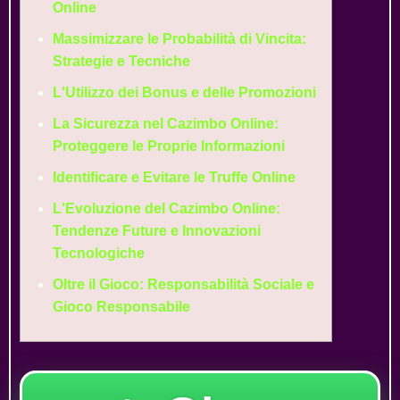
Online
Massimizzare le Probabilità di Vincita:
Strategie e Tecniche
L'Utilizzo dei Bonus e delle Promozioni
La Sicurezza nel Cazimbo Online:
Proteggere le Proprie Informazioni
Identificare e Evitare le Truffe Online
L'Evoluzione del Cazimbo Online:
Tendenze Future e Innovazioni
Tecnologiche
Oltre il Gioco: Responsabilità Sociale e
Gioco Responsabile