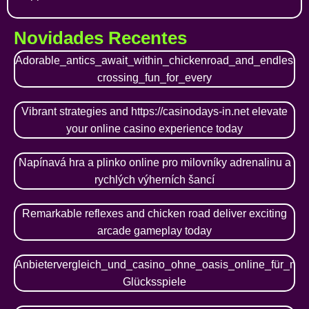
Novidades Recentes
Adorable_antics_await_within_chickenroad_and_endless_r
crossing_fun_for_every
Vibrant strategies and https://casinodays-in.net elevate
your online casino experience today
Napínavá hra a plinko online pro milovníky adrenalinu a
rychlých výherních šancí
Remarkable reflexes and chicken road deliver exciting
arcade gameplay today
Anbietervergleich_und_casino_ohne_oasis_online_für_mo
Glücksspiele