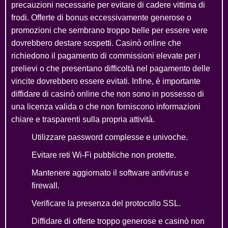
precauzioni necessarie per evitare di cadere vittima di
frodi. Offerte di bonus eccessivamente generose o
promozioni che sembrano troppo belle per essere vere
dovrebbero destare sospetti. Casinò online che
richiedono il pagamento di commissioni elevate per i
prelievi o che presentano difficoltà nel pagamento delle
vincite dovrebbero essere evitati. Infine, è importante
diffidare di casinò online che non sono in possesso di
una licenza valida o che non forniscono informazioni
chiare e trasparenti sulla propria attività.
Utilizzare password complesse e univoche.
Evitare reti Wi-Fi pubbliche non protette.
Mantenere aggiornato il software antivirus e
firewall.
Verificare la presenza del protocollo SSL.
Diffidare di offerte troppo generose e casinò non