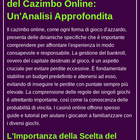
del Cazimbo Online:
Un'Analisi Approfondita
Il cazimbo online, come ogni forma di gioco d'azzardo,
presenta delle dinamiche specifiche che è importante
comprendere per affrontare l'esperienza in modo
consapevole e responsabile. La gestione del bankroll,
ovvero del capitale destinato al gioco, è un aspetto
cruciale per evitare perdite eccessive. È fondamentale
stabilire un budget predefinito e attenersi ad esso,
evitando di inseguire le perdite con puntate sempre più
elevate. La comprensione delle regole dei singoli giochi
è altrettanto importante, così come la conoscenza delle
probabilità di vincita. I casinò online offrono spesso
guide e tutorial per aiutare i giocatori a familiarizzare con
i diversi giochi.
L'Importanza della Scelta del