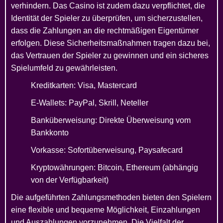
verhindern. Das Casino ist zudem dazu verpflichtet, die
Identität der Spieler zu überprüfen, um sicherzustellen,
dass die Zahlungen an die rechtmäßigen Eigentümer
erfolgen. Diese Sicherheitsmaßnahmen tragen dazu bei,
das Vertrauen der Spieler zu gewinnen und ein sicheres
Spielumfeld zu gewährleisten.
Kreditkarten: Visa, Mastercard
E-Wallets: PayPal, Skrill, Neteller
Banküberweisung: Direkte Überweisung vom
Bankkonto
Vorkasse: Sofortüberweisung, Paysafecard
Kryptowährungen: Bitcoin, Ethereum (abhängig
von der Verfügbarkeit)
Die aufgeführten Zahlungsmethoden bieten den Spielern
eine flexible und bequeme Möglichkeit, Einzahlungen
und Auszahlungen vorzunehmen. Die Vielfalt der