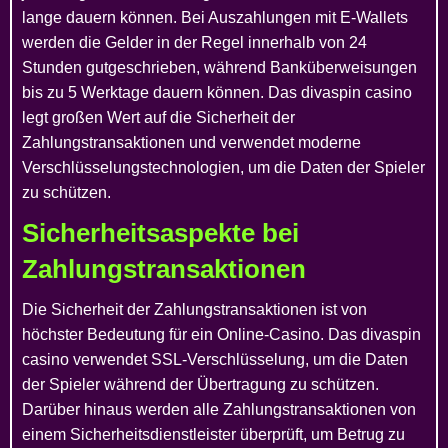
lange dauern können. Bei Auszahlungen mit E-Wallets
werden die Gelder in der Regel innerhalb von 24
Stunden gutgeschrieben, während Banküberweisungen
bis zu 5 Werktage dauern können. Das divaspin casino
legt großen Wert auf die Sicherheit der
Zahlungstransaktionen und verwendet moderne
Verschlüsselungstechnologien, um die Daten der Spieler
zu schützen.
Sicherheitsaspekte bei
Zahlungstransaktionen
Die Sicherheit der Zahlungstransaktionen ist von
höchster Bedeutung für ein Online-Casino. Das divaspin
casino verwendet SSL-Verschlüsselung, um die Daten
der Spieler während der Übertragung zu schützen.
Darüber hinaus werden alle Zahlungstransaktionen von
einem Sicherheitsdienstleister überprüft, um Betrug zu