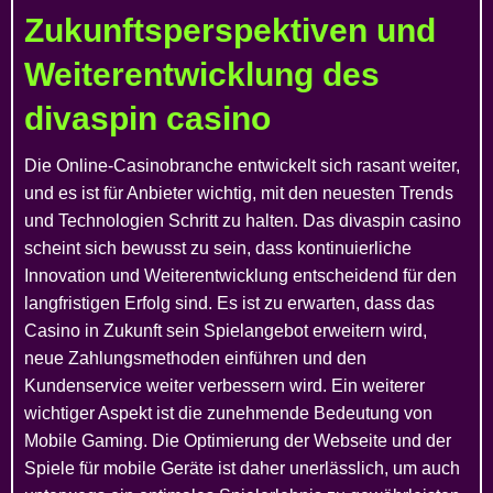
Zukunftsperspektiven und
Weiterentwicklung des
divaspin casino
Die Online-Casinobranche entwickelt sich rasant weiter,
und es ist für Anbieter wichtig, mit den neuesten Trends
und Technologien Schritt zu halten. Das divaspin casino
scheint sich bewusst zu sein, dass kontinuierliche
Innovation und Weiterentwicklung entscheidend für den
langfristigen Erfolg sind. Es ist zu erwarten, dass das
Casino in Zukunft sein Spielangebot erweitern wird,
neue Zahlungsmethoden einführen und den
Kundenservice weiter verbessern wird. Ein weiterer
wichtiger Aspekt ist die zunehmende Bedeutung von
Mobile Gaming. Die Optimierung der Webseite und der
Spiele für mobile Geräte ist daher unerlässlich, um auch