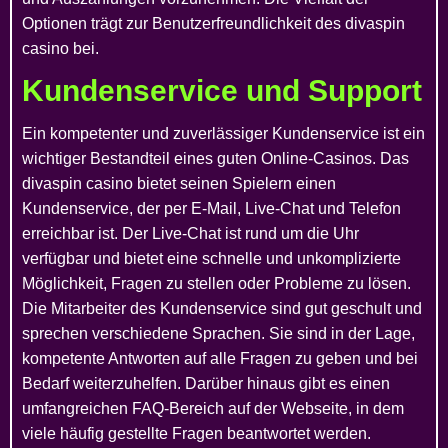
Optionen trägt zur Benutzerfreundlichkeit des divaspin
casino bei.
Kundenservice und Support
Ein kompetenter und zuverlässiger Kundenservice ist ein
wichtiger Bestandteil eines guten Online-Casinos. Das
divaspin casino bietet seinen Spielern einen
Kundenservice, der per E-Mail, Live-Chat und Telefon
erreichbar ist. Der Live-Chat ist rund um die Uhr
verfügbar und bietet eine schnelle und unkomplizierte
Möglichkeit, Fragen zu stellen oder Probleme zu lösen.
Die Mitarbeiter des Kundenservice sind gut geschult und
sprechen verschiedene Sprachen. Sie sind in der Lage,
kompetente Antworten auf alle Fragen zu geben und bei
Bedarf weiterzuhelfen. Darüber hinaus gibt es einen
umfangreichen FAQ-Bereich auf der Webseite, in dem
viele häufig gestellte Fragen beantwortet werden.