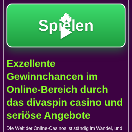
🔥
Spielen
▶️
Exzellente
Gewinnchancen im
Online-Bereich durch
das divaspin casino und
seriöse Angebote
Die Welt der Online-Casinos ist ständig im Wandel, und