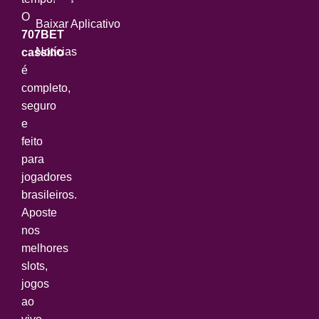
O
Baixar Aplicativo
707BET
Notícias
cassino
é
completo,
seguro
e
feito
para
jogadores
brasileiros.
Aposte
nos
melhores
slots,
jogos
ao