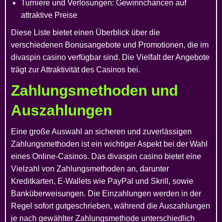
Turniere und Verlosungen: Gewinnchancen auf
attraktive Preise
Diese Liste bietet einen Überblick über die
verschiedenen Bonusangebote und Promotionen, die im
divaspin casino verfügbar sind. Die Vielfalt der Angebote
trägt zur Attraktivität des Casinos bei.
Zahlungsmethoden und
Auszahlungen
Eine große Auswahl an sicheren und zuverlässigen
Zahlungsmethoden ist ein wichtiger Aspekt bei der Wahl
eines Online-Casinos. Das divaspin casino bietet eine
Vielzahl von Zahlungsmethoden an, darunter
Kreditkarten, E-Wallets wie PayPal und Skrill, sowie
Banküberweisungen. Die Einzahlungen werden in der
Regel sofort gutgeschrieben, während die Auszahlungen
je nach gewählter Zahlungsmethode unterschiedlich