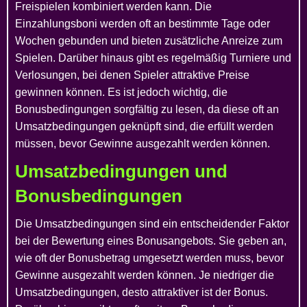
Freispielen kombiniert werden kann. Die
Einzahlungsboni werden oft an bestimmte Tage oder
Wochen gebunden und bieten zusätzliche Anreize zum
Spielen. Darüber hinaus gibt es regelmäßig Turniere und
Verlosungen, bei denen Spieler attraktive Preise
gewinnen können. Es ist jedoch wichtig, die
Bonusbedingungen sorgfältig zu lesen, da diese oft an
Umsatzbedingungen geknüpft sind, die erfüllt werden
müssen, bevor Gewinne ausgezahlt werden können.
Umsatzbedingungen und
Bonusbedingungen
Die Umsatzbedingungen sind ein entscheidender Faktor
bei der Bewertung eines Bonusangebots. Sie geben an,
wie oft der Bonusbetrag umgesetzt werden muss, bevor
Gewinne ausgezahlt werden können. Je niedriger die
Umsatzbedingungen, desto attraktiver ist der Bonus.