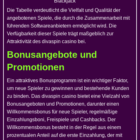
Blackjack
Die Tabelle verdeutlicht die Vielfalt und Qualität der
angebotenen Spiele, die durch die Zusammenarbeit mit
führenden Softwareanbietern ermöglicht wird. Die
Verfügbarkeit dieser Spiele trägt maßgeblich zur
Attraktivität des divaspin casino bei.
Bonusangebote und
Promotionen
Ein attraktives Bonusprogramm ist ein wichtiger Faktor,
um neue Spieler zu gewinnen und bestehende Kunden
zu binden. Das divaspin casino bietet eine Vielzahl von
Bonusangeboten und Promotionen, darunter einen
Willkommensbonus für neue Spieler, regelmäßige
Einzahlungsboni, Freispiele und Cashbacks. Der
Willkommensbonus besteht in der Regel aus einem
prozentualen Anteil auf die erste Einzahlung, der mit