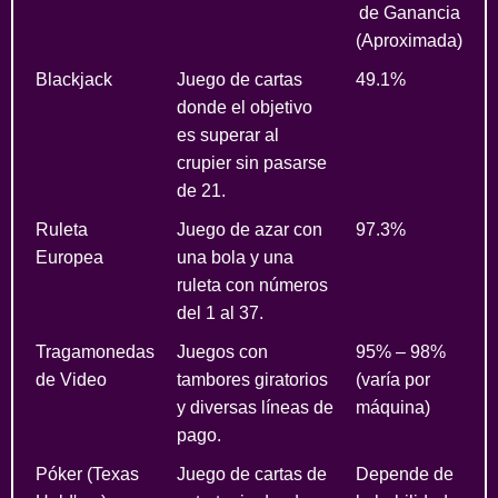
de Ganancia
(Aproximada)
Blackjack
Juego de cartas
49.1%
donde el objetivo
es superar al
crupier sin pasarse
de 21.
Ruleta
Juego de azar con
97.3%
Europea
una bola y una
ruleta con números
del 1 al 37.
Tragamonedas
Juegos con
95% – 98%
de Video
tambores giratorios
(varía por
y diversas líneas de
máquina)
pago.
Póker (Texas
Juego de cartas de
Depende de