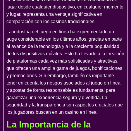
jugar desde cualquier dispositivo, en cualquier momento
y lugar, representa una ventaja significativa en
comparación con los casinos tradicionales.
La industria del juego en línea ha experimentado un
auge considerable en los últimos años, gracias en parte
al avance de la tecnología y a la creciente popularidad
de los dispositivos móviles. Esto ha llevado a la creación
de plataformas cada vez más sofisticadas y atractivas,
que ofrecen una amplia gama de juegos, bonificaciones
y promociones. Sin embargo, también es importante
tener en cuenta los riesgos asociados al juego en línea,
y apostar de forma responsable es fundamental para
garantizar una experiencia segura y divertida. La
seguridad y la transparencia son aspectos cruciales que
los jugadores buscan en un casino en línea.
La Importancia de la