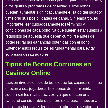
jugadores, bonos de depósito para jugadores existentes,
giros gratis y programas de fidelidad. Estos bonos
pueden aumentar significativamente el saldo del jugador
y mejorar sus posibilidades de ganar. Sin embargo, es
importante leer cuidadosamente los términos y
condiciones de cada bono, ya que suelen estar sujetos a
requisitos de apuesta que deben cumplirse antes de
poder retirar las ganancias obtenidas con el bono.
Entender estos requisitos es fundamental para evitar
sorpresas desagradables.
Tipos de Bonos Comunes en
Casinos Online
Existen diversos tipos de bonos que los casinos en línea
ofrecen a sus jugadores. Los bonos de bienvenida
suelen ser los más atractivos, ya que ofrecen una
cantidad considerable de dinero extra para empezar a
jugar. Los bonos de depósito, por otro lado, se otorgan