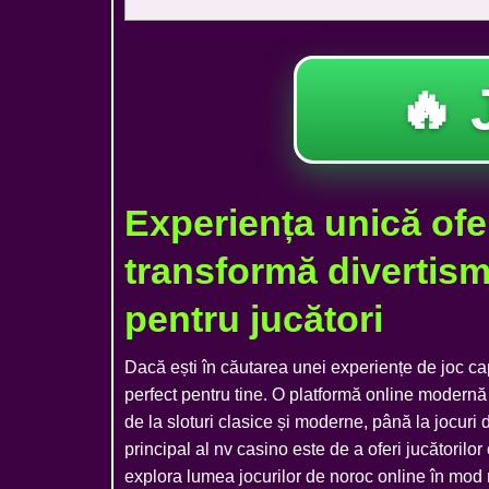
🔥 
Experiența unică ofe
transformă divertism
pentru jucători
Dacă ești în căutarea unei experiențe de joc ca
perfect pentru tine. O platformă online modernă 
de la sloturi clasice și moderne, până la jocur
principal al nv casino este de a oferi jucătorilor
explora lumea jocurilor de noroc online în mod 