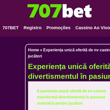
707BET
Registro
Promoções
Cassino Ao Vivo
Home
»
Experiența unică oferită de nv casi
jucători
Experiența unică oferit
divertismentul în pasiu
Experiența unică oferită de nv casino
transformă divertismentul în pasiune
autentică pentru jucători