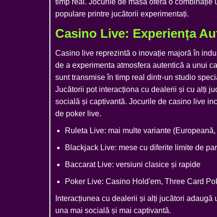
timp real. Jocurile de masă oferă o combinație u
populare printre jucătorii experimentați.
Casino Live: Experiența Aut
Casino live reprezintă o inovație majoră în indust
de a experimenta atmosfera autentică a unui casin
sunt transmise în timp real dintr-un studio spec
Jucătorii pot interacționa cu dealerii și cu alți 
socială și captivantă. Jocurile de casino live inc
de poker live.
Ruleta Live: mai multe variante (Europeană
Blackjack Live: mese cu diferite limite de par
Baccarat Live: versiuni clasice și rapide
Poker Live: Casino Hold'em, Three Card Po
Interacțiunea cu dealerii și alți jucători adaugă
una mai socială și mai captivantă.