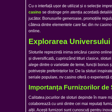
Cu o interfață ușor de utilizat și o selecție impr
casino
se distinge prin atenția acordată detaliil
jucător. Bonusurile generoase, promoțiile regulat
câteva dintre elementele care fac din nv casino
online.
Explorarea Universului 
Sloturile reprezintă inima oricărui casino online
și diversificată, cuprinzând titluri clasice, slotu
alege dintre o varietate de teme, funcții bonus ș
potrivește preferințelor lor. De la sloturi inspir
seriale populare, nv casino oferă o experiență d
Importanța Furnizorilor de
Calitatea jocurilor de sloturi depinde în mare m
colaborează cu unii dintre cei mai reputați furn
alții. Acești furnizori sunt cunoscuți pentru inov