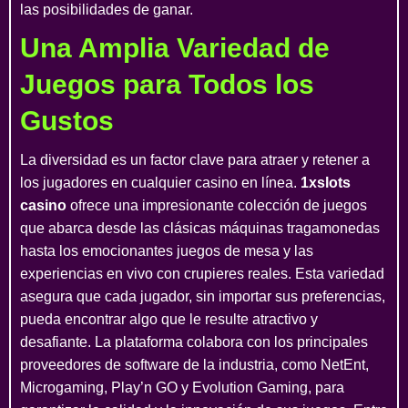
las posibilidades de ganar.
Una Amplia Variedad de
Juegos para Todos los
Gustos
La diversidad es un factor clave para atraer y retener a
los jugadores en cualquier casino en línea.
1xslots
casino
ofrece una impresionante colección de juegos
que abarca desde las clásicas máquinas tragamonedas
hasta los emocionantes juegos de mesa y las
experiencias en vivo con crupieres reales. Esta variedad
asegura que cada jugador, sin importar sus preferencias,
pueda encontrar algo que le resulte atractivo y
desafiante. La plataforma colabora con los principales
proveedores de software de la industria, como NetEnt,
Microgaming, Play’n GO y Evolution Gaming, para