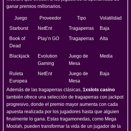
ganar premios millonarios.
Juego
Proveedor
Tipo
Volatilidad
Starburst
NetEnt
Tragaperras
Baja
Book of
Play’n GO
Tragaperras
Alta
Dead
Blackjack
Evolution
Juego de
Media
Gaming
Mesa
Ruleta
NetEnt
Juego de
Baja
Europea
Mesa
Además de las tragaperras clásicas,
1xslots casino
también ofrece una selección de tragaperras con jackpot
progresivo, donde el premio mayor aumenta con cada
apuesta realizada por los jugadores hasta que alguien
finalmente lo gana. Estas tragamonedas, como Mega
Moolah, pueden transformar la vida de un jugador de la