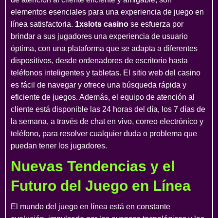
elementos esenciales para una experiencia de juego en
línea satisfactoria.
1xslots casino
se esfuerza por
brindar a sus jugadores una experiencia de usuario
óptima, con una plataforma que se adapta a diferentes
dispositivos, desde ordenadores de escritorio hasta
teléfonos inteligentes y tabletas. El sitio web del casino
es fácil de navegar y ofrece una búsqueda rápida y
eficiente de juegos. Además, el equipo de atención al
cliente está disponible las 24 horas del día, los 7 días de
la semana, a través de chat en vivo, correo electrónico y
teléfono, para resolver cualquier duda o problema que
puedan tener los jugadores.
Nuevas Tendencias y el
Futuro del Juego en Línea
El mundo del juego en línea está en constante