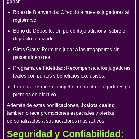
ganar.
Bono de Bienvenida: Ofrecido a nuevos jugadores al
registrarse.
Bono de Depósito: Un porcentaje adicional sobre el
depósito realizado.
Giros Gratis: Permiten jugar a las tragaperras sin
gastar dinero real.
Programa de Fidelidad: Recompensa a los jugadores
leales con puntos y beneficios exclusivos.
Torneos: Permiten competir contra otros jugadores por
premios en efectivo.
Además de estas bonificaciones,
1xslots casino
también ofrece promociones especiales y ofertas
personalizadas a sus jugadores más activos.
Seguridad y Confiabilidad: