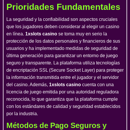
Prioridades Fundamentales
La seguridad y la confiabilidad son aspectos cruciales
que los jugadores deben considerar al elegir un casino
en línea.
1xslots casino
se toma muy en serio la
protección de los datos personales y financieros de sus
usuarios y ha implementado medidas de seguridad de
última generación para garantizar un entorno de juego
seguro y transparente. La plataforma utiliza tecnologías
de encriptación SSL (Secure Socket Layer) para proteger
la información transmitida entre el jugador y el servidor
del casino. Además,
1xslots casino
cuenta con una
licencia de juego emitida por una autoridad reguladora
reconocida, lo que garantiza que la plataforma cumple
con los estándares de calidad y seguridad establecidos
por la industria.
Métodos de Pago Seguros y