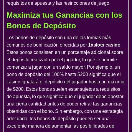
requisitos de apuesta y las restricciones de juego.
Maximiza tus Ganancias con los
Bonos de Depósito
Los bonos de depósito son una de las formas más
comunes de bonificación ofrecidas por
1xslots casino
.
Estos bonos consisten en un porcentaje adicional sobre
el depósito realizado por el jugador, lo que le permite
comenzar a jugar con un saldo mayor. Por ejemplo, un
bono de depósito del 100% hasta $200 significa que el
casino igualará el depósito del jugador hasta un máximo
de $200. Estos bonos suelen estar sujetos a requisitos
de apuesta, lo que significa que el jugador debe apostar
una cierta cantidad antes de poder retirar las ganancias
obtenidas con el bono. Sin embargo, con una estrategia
adecuada, los bonos de depósito pueden ser una
excelente manera de aumentar las posibilidades de