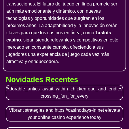
transacciones. El futuro del juego en línea promete ser
aún más emocionante y dinámico, con nuevas
tecnologías y oportunidades que surgirán en los
próximos años. La adaptabilidad y la innovación serán
claves para que los casinos en línea, como
1xslots
casino
, sigan siendo relevantes y competitivos en este
mercado en constante cambio, ofreciendo a sus
jugadores una experiencia de juego cada vez más
atractiva y enriquecedora.
Novidades Recentes
Adorable_antics_await_within_chickenroad_and_endless_r
crossing_fun_for_every
Vibrant strategies and https://casinodays-in.net elevate
your online casino experience today