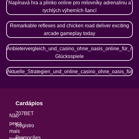
Napínavá hra a plinko online pro milovníky adrenalinu a
rychlých výherních šancí
Remarkable reflexes and chicken road deliver exciting
arcade gameplay today
Anbietervergleich_und_casino_ohne_oasis_online_für_mo
Glücksspiele
Aktuelle_Strategien_und_online_casino_ohne_oasis_für_r
Cardápios
707BET
Não
perca
Registro
mais
Promoções
tempo!