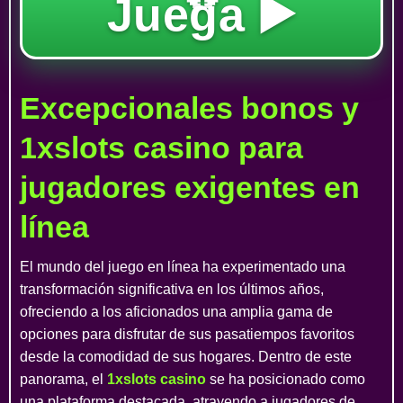
Juega ▶️
Excepcionales bonos y
1xslots casino para
jugadores exigentes en
línea
El mundo del juego en línea ha experimentado una
transformación significativa en los últimos años,
ofreciendo a los aficionados una amplia gama de
opciones para disfrutar de sus pasatiempos favoritos
desde la comodidad de sus hogares. Dentro de este
panorama, el
1xslots casino
se ha posicionado como
una plataforma destacada, atrayendo a jugadores de