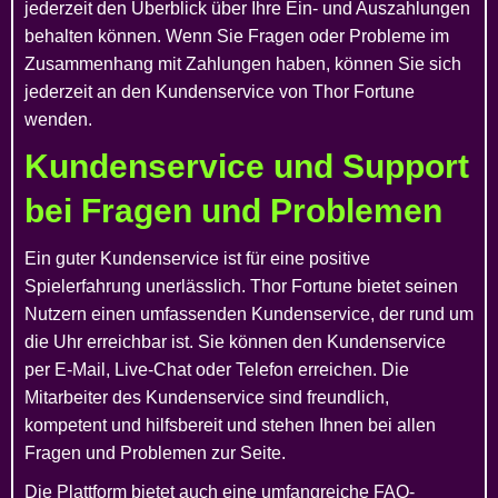
jederzeit den Überblick über Ihre Ein- und Auszahlungen
behalten können. Wenn Sie Fragen oder Probleme im
Zusammenhang mit Zahlungen haben, können Sie sich
jederzeit an den Kundenservice von Thor Fortune
wenden.
Kundenservice und Support
bei Fragen und Problemen
Ein guter Kundenservice ist für eine positive
Spielerfahrung unerlässlich. Thor Fortune bietet seinen
Nutzern einen umfassenden Kundenservice, der rund um
die Uhr erreichbar ist. Sie können den Kundenservice
per E-Mail, Live-Chat oder Telefon erreichen. Die
Mitarbeiter des Kundenservice sind freundlich,
kompetent und hilfsbereit und stehen Ihnen bei allen
Fragen und Problemen zur Seite.
Die Plattform bietet auch eine umfangreiche FAQ-