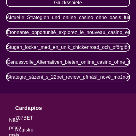
Glücksspiele
Aktuelle_Strategien_und_online_casino_ohne_oasis_für_r
Étonnante_opportunité_explorez_le_nouveau_casino_en_li
Stugan_lockar_med_en_unik_chickenroad_och_oförglömli
Genussvolle_Alternativen_bieten_online_casino_ohne_oasis
Strategie_sázení_s_22bet_review_přináší_nové_možnosti
Cardápios
707BET
Não
perca
Registro
mais