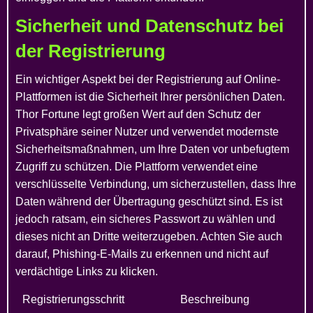
Sicherheit und Datenschutz bei
der Registrierung
Ein wichtiger Aspekt bei der Registrierung auf Online-
Plattformen ist die Sicherheit Ihrer persönlichen Daten.
Thor Fortune legt großen Wert auf den Schutz der
Privatsphäre seiner Nutzer und verwendet modernste
Sicherheitsmaßnahmen, um Ihre Daten vor unbefugtem
Zugriff zu schützen. Die Plattform verwendet eine
verschlüsselte Verbindung, um sicherzustellen, dass Ihre
Daten während der Übertragung geschützt sind. Es ist
jedoch ratsam, ein sicheres Passwort zu wählen und
dieses nicht an Dritte weiterzugeben. Achten Sie auch
darauf, Phishing-E-Mails zu erkennen und nicht auf
verdächtige Links zu klicken.
Registrierungsschritt
Beschreibung