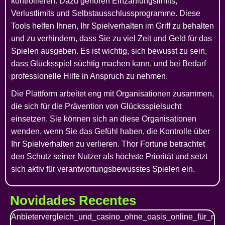
kontrollieren. Dazu gehören Einzahlungslimits,
Verlustlimits und Selbstausschlussprogramme. Diese
Tools helfen Ihnen, Ihr Spielverhalten im Griff zu behalten
und zu verhindern, dass Sie zu viel Zeit und Geld für das
Spielen ausgeben. Es ist wichtig, sich bewusst zu sein,
dass Glücksspiel süchtig machen kann, und bei Bedarf
professionelle Hilfe in Anspruch zu nehmen.
Die Plattform arbeitet eng mit Organisationen zusammen,
die sich für die Prävention von Glücksspielsucht
einsetzen. Sie können sich an diese Organisationen
wenden, wenn Sie das Gefühl haben, die Kontrolle über
Ihr Spielverhalten zu verlieren. Thor Fortune betrachtet
den Schutz seiner Nutzer als höchste Priorität und setzt
sich aktiv für verantwortungsbewusstes Spielen ein.
Novidades Recentes
Anbietervergleich_und_casino_ohne_oasis_online_für_mo