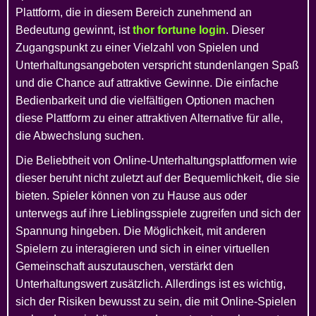
Plattform, die in diesem Bereich zunehmend an
Bedeutung gewinnt, ist
thor fortune login
. Dieser
Zugangspunkt zu einer Vielzahl von Spielen und
Unterhaltungsangeboten verspricht stundenlangen Spaß
und die Chance auf attraktive Gewinne. Die einfache
Bedienbarkeit und die vielfältigen Optionen machen
diese Plattform zu einer attraktiven Alternative für alle,
die Abwechslung suchen.
Die Beliebtheit von Online-Unterhaltungsplattformen wie
dieser beruht nicht zuletzt auf der Bequemlichkeit, die sie
bieten. Spieler können von zu Hause aus oder
unterwegs auf ihre Lieblingsspiele zugreifen und sich der
Spannung hingeben. Die Möglichkeit, mit anderen
Spielern zu interagieren und sich in einer virtuellen
Gemeinschaft auszutauschen, verstärkt den
Unterhaltungswert zusätzlich. Allerdings ist es wichtig,
sich der Risiken bewusst zu sein, die mit Online-Spielen