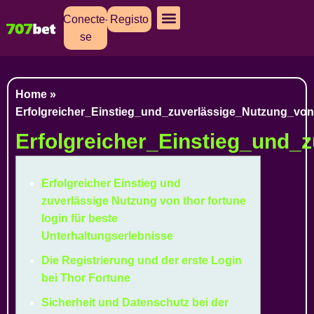
Conecte-
Registo
se
Cassino Ao Vivo
Caça Níqueis
Apostas Esportivas
Baixar Aplicativo
Home
»
Erfolgreicher_Einstieg_und_zuverlässige_Nutzung_von
Erfolgreicher_Einstieg_und_
Erfolgreicher Einstieg und
zuverlässige Nutzung von thor fortune
login für beste
Unterhaltungserlebnisse
Die Registrierung und der erste Login
bei Thor Fortune
Sicherheit und Datenschutz bei der